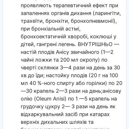
проявляють терапевтичний ефект при
запаленнях органів дихання (ларингіти,
трахеїти, бронхіти, бронхопневмонії),
при бронхіальній астмі,
бронхоектатичній хворобі, коклюші у
дітей, гангрені легень. ВНУТРІШНЬО —
настій плодів Анісу звичайного (1—2
чайні ложки та 200 мл окропу) по
чверті склянки 3—4 рази на день за 30
хв до їди; настойку плодів (20 г на 100
мл 40 %-ного спирту або горілки) по 20
—30 крапель 2—3 рази на день;анісову
олію (Oleum Anisi) по 1 —5 крапель на
грудочку цукру 2— 3 рази на день як
відхаркувальний засіб при катарах
верхніх дихальних шляхів та