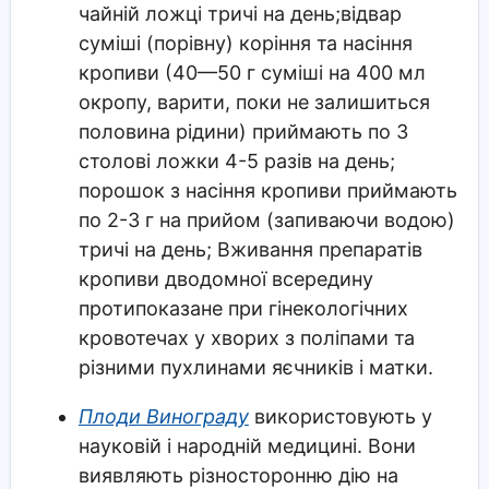
чайній ложці тричі на день;відвар
суміші (порівну) коріння та насіння
кропиви (40—50 г суміші на 400 мл
окропу, варити, поки не залишиться
половина рідини) приймають по 3
столові ложки 4-5 разів на день;
порошок з насіння кропиви приймають
по 2-3 г на прийом (запиваючи водою)
тричі на день; Вживання препаратів
кропиви дводомної всередину
протипоказане при гінекологічних
кровотечах у хворих з поліпами та
різними пухлинами яєчників і матки.
Плоди Винограду
використовують у
науковій і народній медицині. Вони
виявляють різносторонню дію на