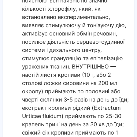
пояснюються наявністю значної
кількості хлорофілу, який, як
встановлено експериментально,
виявляє стимулюючу й тонізуючу дію,
активізує основний обмін речовин,
посилює діяльність серцево-судинної
системи і дихального центру,
стимулює грануляцію та епітелізацію
уражених тканин. ВНУТРІШНЬО —
настій листя кропиви (10 г, або 2
столові ложки сировини на 200 мл
окропу) приймають по половині або
чверті склянки 3-5 разів на день до їди;
екстракт кропиви рідкий (Extractum
Urticae fluidum) приймають по 25-30
крапель тричі на день за 30 хв до їди;
свіжий сік кропиви приймають по 1