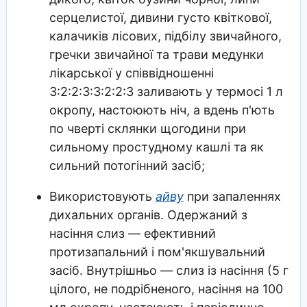
серцелистої, дивини густо квіткової,
калачиків лісових, підбілу звичайного,
гречки звичайної та трави медунки
лікарської у співвідношенні
3:2:2:3:3:2:2:3 заливають у термосі 1 л
окропу, настоюють ніч, а вдень п'ють
по чверті склянки щогодини при
сильному простудному кашлі та як
сильний потогінний засіб;
Використовують
айву
при запаленнях
дихальних органів. Одержаний з
насіння слиз — ефективний
протизапальний і пом'якшувальний
засіб. Внутрішньо — слиз із насіння (5 г
цілого, не подрібненого, насіння на 100