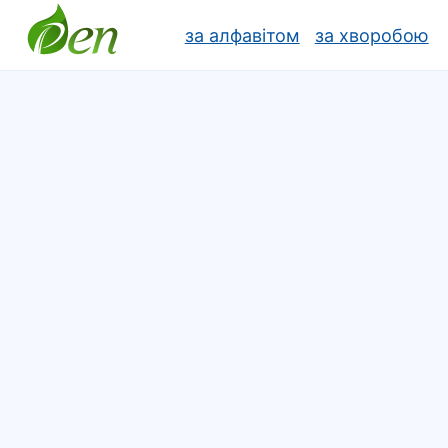
за алфавітом
за хворобою