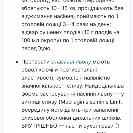
мл окропу, настоюють і періодично
збовтують 10—15 хв, проціджують без
віджимання насіння) приймають по 1
столовій ложці 3—4 рази на день;
відвар сушених плодів (10 г плодів на
100 мл окропу) по 1 столовій ложці
перед їдою.
Препарати з
насіння льону
мають
обволікаючі й протизапальні
властивості, зумовлені наявністю
значної кількості слизу. Найдоцільніша
форма застосування насіння льону — у
вигляді слизу (Mucilaginis seminis Lini).
Всередину його дають при запаленні
слизової оболонки дихальних шляхів.
ВНУТРІШНЬО — настій сухої трави (1