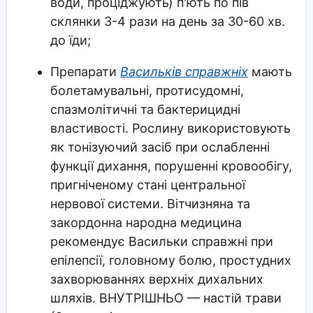
води, проціджують) п'ють по пів
склянки 3-4 рази на день за 30-60 хв.
до їди;
Препарати
Васильків справжніх
мають
болетамувальні, протисудомні,
спазмолітичні та бактерицидні
властивості. Рослину використовують
як тонізуючий засіб при ослабленні
функції дихання, порушенні кровообігу,
пригніченому стані центральної
нервової системи. Вітчизняна та
закордонна народна медицина
рекомендує Васильки справжні при
епілепсії, головному болю, простудних
захворюваннях верхніх дихальних
шляхів. ВНУТРІШНЬО — настій трави