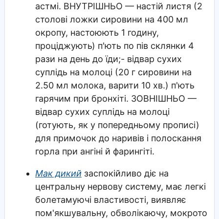
астмі. ВНУТРІШНЬО — настій листя (2
столові ложки сировини на 400 мл
окропу, настоюють 1 годину,
проціджують) п'ють по пів склянки 4
рази на день до їди;- відвар сухих
суплідь на молоці (20 г сировини на
2.50 мл молока, варити 10 хв.) п'ють
гарячим при бронхіті. ЗОВНІШНЬО —
відвар сухих суплідь на молоці
(готують, як у попередньому прописі)
для примочок до наривів і полоскання
горла при ангіні й фарингіті.
Мак дикий
заспокійливо діє на
центральну нервову систему, має легкі
болетамуючі властивості, виявляє
пом'якшувальну, обволікаючу, мокрото