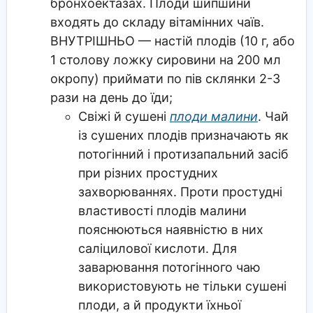
бронхоектазах. Плоди шипшини
входять до складу вітамінних чаїв.
ВНУТРІШНЬО — настій плодів (10 г, або
1 столову ложку сировини на 200 мл
окропу) приймати по пів склянки 2-3
рази на день до їди;
Свіжі й сушені
плоди малини
. Чай
із сушених плодів призначають як
потогінний і протизапальний засіб
при різних простудних
захворюваннях. Проти простудні
властивості плодів малини
пояснюються наявністю в них
саліцилової кислоти. Для
заварювання потогінного чаю
використовують не тільки сушені
плоди, а й продукти їхньої