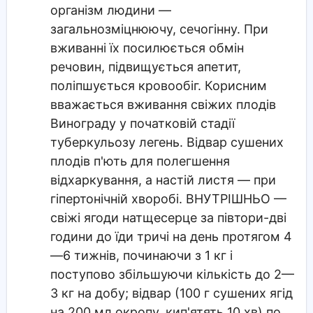
організм людини —
загальнозміцнюючу, сечогінну. При
вживанні їх посилюється обмін
речовин, підвищується апетит,
поліпшується кровообіг. Корисним
вважається вживання свіжих плодів
Винограду у початковій стадії
туберкульозу легень. Відвар сушених
плодів п'ють для полегшення
відхаркування, а настій листя — при
гіпертонічній хворобі. ВНУТРІШНЬО —
свіжі ягоди натщесерце за півтори-дві
години до їди тричі на день протягом 4
—6 тижнів, починаючи з 1 кг і
поступово збільшуючи кількість до 2—
3 кг на добу; відвар (100 г сушених ягід
на 200 мл окропу, кип'ятять 10 хв) по