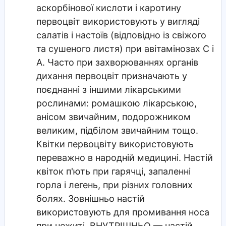
аскорбінової кислоти і каротину
первоцвіт використовують у вигляді
салатів і настоїв (відповідно із свіжого
та сушеного листя) при авітамінозах С і
А. Часто при захворюваннях органів
дихання первоцвіт призначають у
поєднанні з іншими лікарськими
рослинами: ромашкою лікарською,
анісом звичайним, подорожником
великим, підбілом звичайним тощо.
Квітки первоцвіту використовують
переважно в народній медицині. Настій
квіток п'ють при гарячці, запаленні
горла і легень, при різних головних
болях. Зовнішньо настій
використовують для промивання носа
при нежиті. ВНУТРІШНЬО — настій