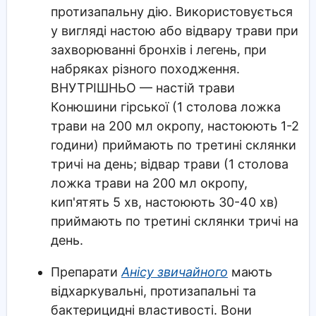
протизапальну дію. Використовується
у вигляді настою або відвару трави при
захворюванні бронхів і легень, при
набряках різного походження.
ВНУТРІШНЬО — настій трави
Конюшини гірської (1 столова ложка
трави на 200 мл окропу, настоюють 1-2
години) приймають по третині склянки
тричі на день; відвар трави (1 столова
ложка трави на 200 мл окропу,
кип'ятять 5 хв, настоюють 30-40 хв)
приймають по третині склянки тричі на
день.
Препарати
Анісу звичайного
мають
відхаркувальні, протизапальні та
бактерицидні властивості. Вони