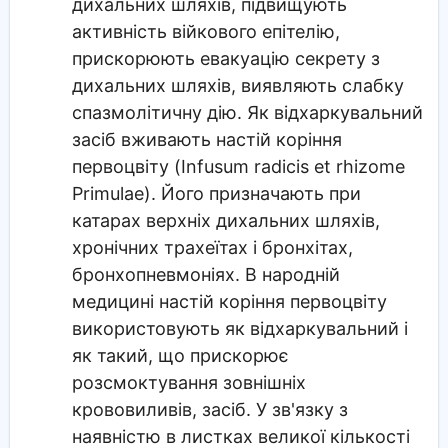
дихальних шляхів, підвищують
активність війкового епітелію,
прискорюють евакуацію секрету з
дихальних шляхів, виявляють слабку
спазмолітичну дію. Як відхаркувальний
засіб вживають настій коріння
первоцвіту (Infusum radicis et rhizome
Primulae). Його призначають при
катарах верхніх дихальних шляхів,
хронічних трахеїтах і бронхітах,
бронхопневмоніях. В народній
медицині настій коріння первоцвіту
використовують як відхаркувальний і
як такий, що прискорює
розсмоктування зовнішніх
крововиливів, засіб. У зв'язку з
наявністю в листках великої кількості