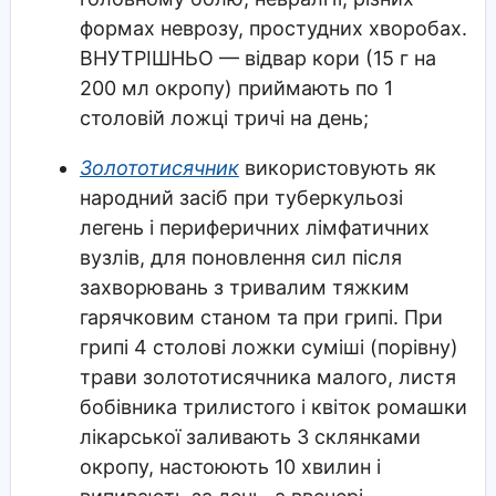
формах неврозу, простудних хворобах.
ВНУТРІШНЬО — відвар кори (15 г на
200 мл окропу) приймають по 1
столовій ложці тричі на день;
Золототисячник
використовують як
народний засіб при туберкульозі
легень і периферичних лімфатичних
вузлів, для поновлення сил після
захворювань з тривалим тяжким
гарячковим станом та при грипі. При
грипі 4 столові ложки суміші (порівну)
трави золототисячника малого, листя
бобівника трилистого і квіток ромашки
лікарської заливають 3 склянками
окропу, настоюють 10 хвилин і