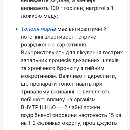
випивають за день, а ввечері
випивають 100 г горілки, нагрітої з 1
ложкою меду;
Тополя чорна
має антисептичні й
потогінні властивості, сприяє
розрідженню харкотиння.
Використовують для лікування гострих
запальних процесів дихальних шляхів
та хронічного бронхіту з гнійним
мокротинням. Важливо підкреслити,
що препарати тополі навіть при
тривалому вживанні не виявляють
побічного впливу на організм.
ВНУТРІШНЬО — 2 чайні ложки
подрібненої сировини настоюють 15 хв.
на 1-2 склянках окропу, проціджують і