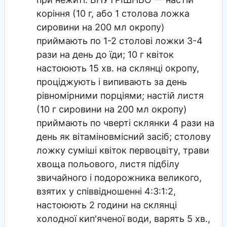
коріння (10 г, або 1 столова ложка
сировини на 200 мл окропу)
приймають по 1-2 столові ложки 3-4
рази на день до їди; 10 г квіток
настоюють 15 хв. на склянці окропу,
проціджують і випивають за день
рівномірними порціями; настій листя
(10 г сировини на 200 мл окропу)
приймають по чверті склянки 4 рази на
день як вітаміновмісний засіб; столову
ложку суміші квіток первоцвіту, трави
хвоща польового, листя підбілу
звичайного і подорожника великого,
взятих у співвідношенні 4:3:1:2,
настоюють 2 години на склянці
холодної кип'яченої води, варять 5 хв.,