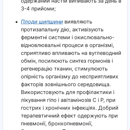
одержаний настій випивають за день в
3-4 прийоми;
Плоди шипшини
виявляють
протизапальну дію, активізують
ферментні системи і окислювально-
відновлювальні процеси в організмі,
сприятливо впливають на вуглеводний
обмін, посилюють синтез гормонів і
регенерацію тканин, стимулюють
опірність організму до несприятливих
факторів зовнішнього середовища.
Використовують для профілактики і
лікування гіпо і авітамінозів С і Р, при
гострих і хронічних інфекціях. Добрий
терапевтичний ефект одержують при
пневмонії, бронхопневмонії,