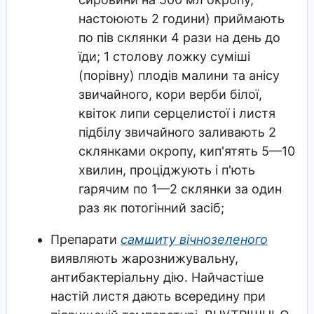
настоюють 2 години) приймають
по пів склянки 4 рази на день до
їди; 1 столову ложку суміші
(порівну) плодів малини та анісу
звичайного, кори верби білої,
квіток липи серцелистої і листя
підбілу звичайного заливають 2
склянками окропу, кип'ятять 5—10
хвилин, проціджують і п'ють
гарячим по 1—2 склянки за один
раз як потогінний засіб;
Препарати
самшиту вічнозеленого
виявляють жарознижувальну,
антибактеріальну дію. Найчастіше
настій листя дають всередину при