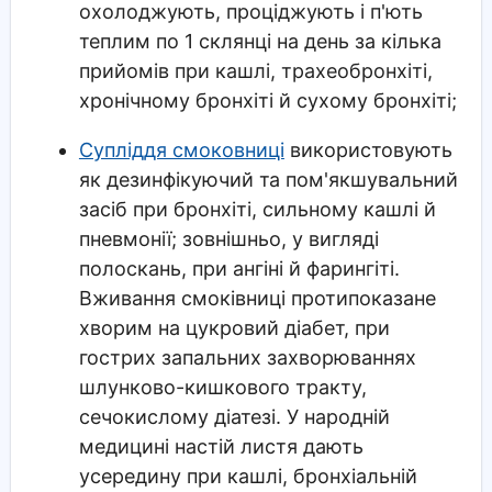
охолоджують, проціджують і п'ють
теплим по 1 склянці на день за кілька
прийомів при кашлі, трахеобронхіті,
хронічному бронхіті й сухому бронхіті;
Супліддя смоковниці
використовують
як дезинфікуючий та пом'якшувальний
засіб при бронхіті, сильному кашлі й
пневмонії; зовнішньо, у вигляді
полоскань, при ангіні й фарингіті.
Вживання смоківниці протипоказане
хворим на цукровий діабет, при
гострих запальних захворюваннях
шлунково-кишкового тракту,
сечокислому діатезі. У народній
медицині настій листя дають
усередину при кашлі, бронхіальній