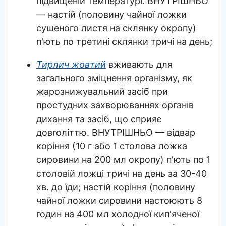
підвищеній температурі. ВНУТРІШНЬО
— настій (половину чайної ложки
сушеного листя на склянку окропу)
п'ють по третині склянки тричі на день;
Тирлич жовтий
вживають для
загального зміцнення організму, як
жарознижувальний засіб при
простудних захворюваннях органів
дихання та засіб, що сприяє
довголіттю. ВНУТРІШНЬО — відвар
коріння (10 г або 1 столова ложка
сировини на 200 мл окропу) п'ють по 1
столовій ложці тричі на день за 30-40
хв. до їди; настій коріння (половину
чайної ложки сировини настоюють 8
годин на 400 мл холодної кип'яченої