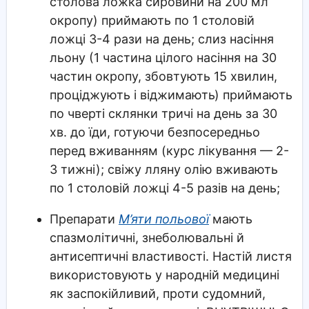
столова ложка сировини на 200 мл
окропу) приймають по 1 столовій
ложці 3-4 рази на день; слиз насіння
льону (1 частина цілого насіння на 30
частин окропу, збовтують 15 хвилин,
проціджують і віджимають) приймають
по чверті склянки тричі на день за 30
хв. до їди, готуючи безпосередньо
перед вживанням (курс лікування — 2-
3 тижні); свіжу лляну олію вживають
по 1 столовій ложці 4-5 разів на день;
Препарати
М’яти польової
мають
спазмолітичні, знеболювальні й
антисептичні властивості. Настій листя
використовують у народній медицині
як заспокійливий, проти судомний,