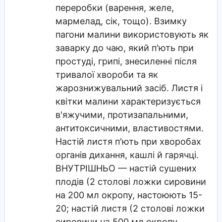
переробки (варення, желе,
мармелад, сік, тощо). Взимку
пагони малини використовують як
заварку до чаю, який п'ють при
простуді, грипі, знесиленні після
тривалої хвороби та як
жарознижувальний засіб. Листя і
квітки малини характеризується
в'яжучими, протизапальними,
антитоксичними, властивостями.
Настій листя п'ють при хворобах
органів дихання, кашлі й гарячці.
ВНУТРІШНЬО — настій сушених
плодів (2 столові ложки сировини
на 200 мл окропу, настоюють 15-
20; настій листя (2 столові ложки
сировини на 500 мл окропу,