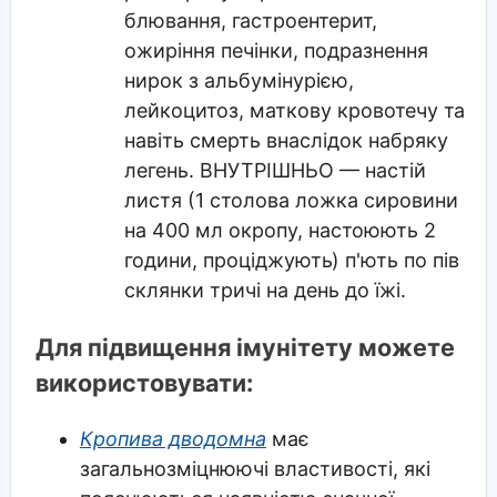
блювання, гастроентерит,
ожиріння печінки, подразнення
нирок з альбумінурією,
лейкоцитоз, маткову кровотечу та
навіть смерть внаслідок набряку
легень. ВНУТРІШНЬО — настій
листя (1 столова ложка сировини
на 400 мл окропу, настоюють 2
години, проціджують) п'ють по пів
склянки тричі на день до їжі.
Для підвищення імунітету можете
використовувати:
Кропива дводомна
має
загальнозміцнюючі властивості, які