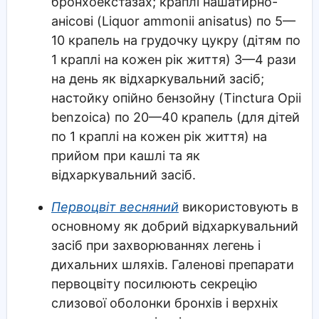
бронхоекстазах; краплі нашатирно-
анісові (Liquor ammonii anisatus) по 5—
10 крапель на грудочку цукру (дітям по
1 краплі на кожен рік життя) 3—4 рази
на день як відхаркувальний засіб;
настойку опійно бензойну (Tinctura Opii
benzoiса) по 20—40 крапель (для дітей
по 1 краплі на кожен рік життя) на
прийом при кашлі та як
відхаркувальний засіб.
Первоцвіт весняний
використовують в
основному як добрий відхаркувальний
засіб при захворюваннях легень і
дихальних шляхів. Галенові препарати
первоцвіту посилюють секрецію
слизової оболонки бронхів і верхніх