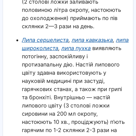
(2 столові ложки заливають
половиною літра окропу, настоюють
до охолодження) приймають по пів
склянки 2—3 рази на день.
Липа серцелиста
,
липа кавказька
,
липа
широколиста
,
липа пухка
виявляють
потогінну, заспокійливу і
протизапальну дію. Настій липового
цвіту здавна використовують у
науковій медицині при застуді,
гарячкових станах, а також при грипі
та бронхіті. Внутрішньо — настій
липового цвіту (3 столові ложки
сировини на 200 мл окропу,
настоюють 10 хв., проціджують) п'ють
гарячим по 1-2 склянки 2-3 рази на