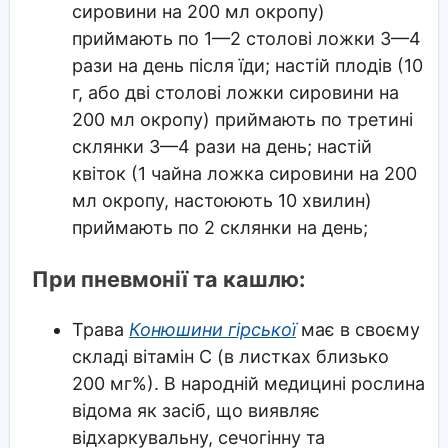
сировини на 200 мл окропу)
приймають по 1—2 столові ложки 3—4
рази на день після їди; настій плодів (10
г, або дві столові ложки сировини на
200 мл окропу) приймають по третині
склянки 3—4 рази на день; настій
квіток (1 чайна ложка сировини на 200
мл окропу, настоюють 10 хвилин)
приймають по 2 склянки на день;
При пневмонії та кашлю:
Трава
Конюшини гірської
має в своєму
складі вітамін С (в листках близько
200 мг%). В народній медицині рослина
відома як засіб, що виявляє
відхаркувальну, сечогінну та