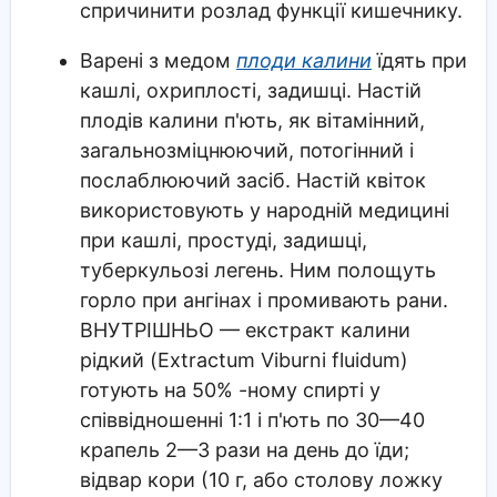
спричинити розлад функції кишечнику.
Варені з медом
плоди калини
їдять при
кашлі, охриплості, задишці. Настій
плодів калини п'ють, як вітамінний,
загальнозміцнюючий, потогінний і
послаблюючий засіб. Настій квіток
використовують у народній медицині
при кашлі, простуді, задишці,
туберкульозі легень. Ним полощуть
горло при ангінах і промивають рани.
ВНУТРІШНЬО — екстракт калини
рідкий (Extractum Viburni fluidum)
готують на 50% -ному спирті у
співвідношенні 1:1 і п'ють по 30—40
крапель 2—3 рази на день до їди;
відвар кори (10 г, або столову ложку