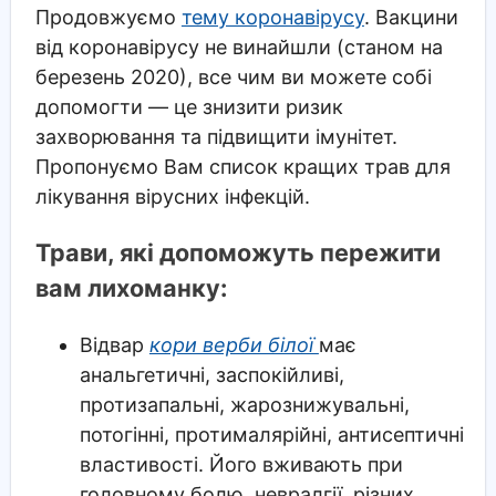
Продовжуємо
тему коронавірусу
. Вакцини
від коронавірусу не винайшли (станом на
березень 2020), все чим ви можете собі
допомогти — це знизити ризик
захворювання та підвищити імунітет.
Пропонуємо Вам список кращих трав для
лікування вірусних інфекцій.
Трави, які допоможуть пережити
вам лихоманку:
Відвар
кори верби білої
має
анальгетичні, заспокійливі,
протизапальні, жарознижувальні,
потогінні, протималярійні, антисептичні
властивості. Його вживають при
головному болю, невралгії, різних