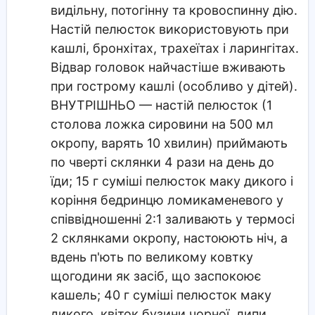
видільну, потогінну та кровоспинну дію.
Настій пелюсток використовують при
кашлі, бронхітах, трахеїтах і ларингітах.
Відвар головок найчастіше вживають
при гострому кашлі (особливо у дітей).
ВНУТРІШНЬО — настій пелюсток (1
столова ложка сировини на 500 мл
окропу, варять 10 хвилин) приймають
по чверті склянки 4 рази на день до
їди; 15 г суміші пелюсток маку дикого і
коріння бедринцю ломикаменевого у
співвідношенні 2:1 заливають у термосі
2 склянками окропу, настоюють ніч, а
вдень п'ють по великому ковтку
щогодини як засіб, що заспокоює
кашель; 40 г суміші пелюсток маку
дикого, квіток бузини чорної, липи