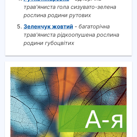
трав'яниста гола сизувато-зелена
рослина родини рутових
Зеленчук жовтий
-
багаторічна
трав'яниста рідкоопушена рослина
родини губоцвітих