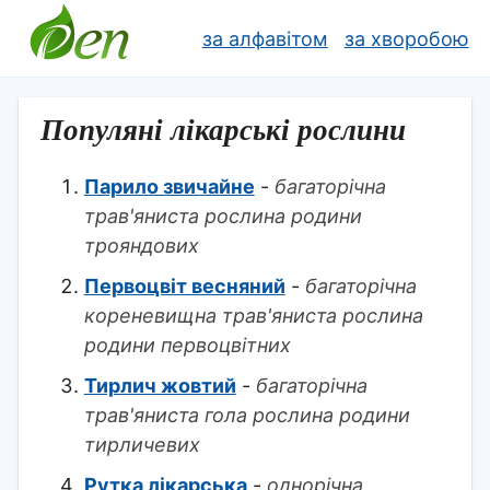
за алфавітом
за хворобою
Популяні лікарські рослини
Парило звичайне
-
багаторічна
трав'яниста рослина родини
трояндових
Первоцвіт весняний
-
багаторічна
кореневищна трав'яниста рослина
родини первоцвітних
Тирлич жовтий
-
багаторічна
трав'яниста гола рослина родини
тирличевих
Рутка лікарська
-
однорічна