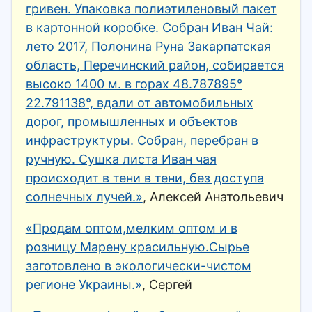
гривен. Упаковка полиэтиленовый пакет
в картонной коробке. Собран Иван Чай:
лето 2017, Полонина Руна Закарпатская
область, Перечинский район, собирается
высоко 1400 м. в горах 48.787895°
22.791138°, вдали от автомобильных
дорог, промышленных и объектов
инфраструктуры. Собран, перебран в
ручную. Сушка листа Иван чая
происходит в тени в тени, без доступа
солнечных лучей.»
, Алексей Анатольевич
«Продам оптом,мелким оптом и в
розницу Марену красильную.Сырье
заготовлено в экологически-чистом
регионе Украины.»
, Сергей