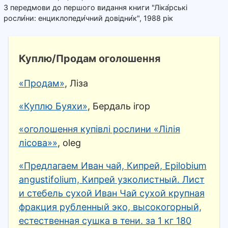
З передмови до першого видання книги "Ліка́рські
росли́ни: енциклопеди́чний довідни́к", 1988 рік
Куплю/Продам оголошення
«Продам»
, Ліза
«Куплю Буяхи»
, Бердаль ігор
«оголошення купівлі рослини «Лілія
лісова»»
, oleg
«Предлагаем Иван чай, Кипрей, Epilobium
angustifolium, Кипрей узколистный. Лист
и стебель сухой Иван Чай сухой крупная
фракция рубленный эко, высокогорный,
естественная сушка в тени. за 1 кг 180