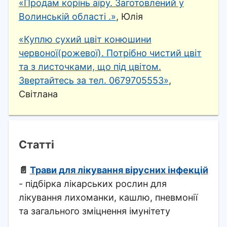
«Продам корінь аїру. Заготовлений у
Волинській області .»
, Юлія
«Куплю сухий цвіт конюшини
червоної(рожевої). Потрібно чистий цвіт
та з листочками, що під цвітом.
Звертайтесь за тел. 0679705553»
,
Світлана
Статті
📄
Трави для лікування вірусних інфекцій
- підбірка лікарських рослин для
лікування лихоманки, кашлю, пневмонії
та загального зміцнення імунітету