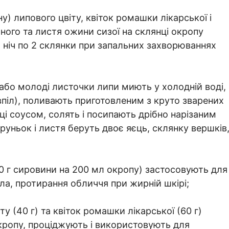
ну) липового цвіту, квіток ромашки лікарської і
ного та листя ожини сизої на склянці окропу
ніч по 2 склянки при запальних захворюваннях
 або молоді листочки липи миють у холодній воді,
піл), поливають приготовленим з круто зварених
иці соусом, солять і посипають дрібно нарізаним
руньок і листя беруть двоє яєць, склянку вершків
20 г сировини на 200 мл окропу) застосовують для
ла, протирання обличчя при жирній шкірі;
ту (40 г) та квіток ромашки лікарської (60 г)
кропу, проціджують і використовують для