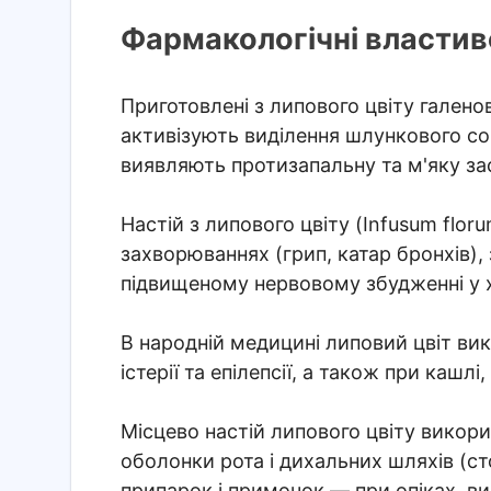
Фармакологічні властиво
Приготовлені з липового цвіту галено
активізують виділення шлункового сок
виявляють протизапальну та м'яку за
Настій з липового цвіту (Infusum flor
захворюваннях (грип, катар бронхів), 
підвищеному нервовому збудженні у х
В народній медицині липовий цвіт ви
істерії та епілепсії, а також при кашл
Місцево настій липового цвіту викор
оболонки рота і дихальних шляхів (стома
припарок і примочок — при опіках, ви