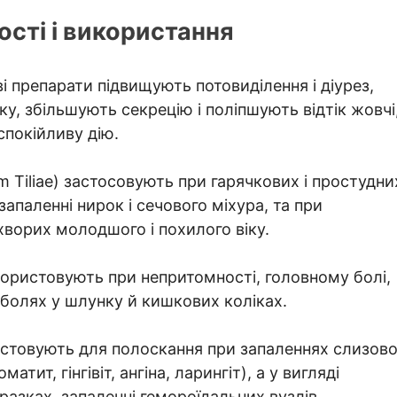
сті і використання
ві препарати підвищують потовиділення і діурез,
у, збільшують секрецію і поліпшують відтік жовчі
спокійливу дію.
um Tiliae) застосовують при гарячкових і простудни
запаленні нирок і сечового міхура, та при
ворих молодшого і похилого віку.
користовують при непритомності, головному болі,
і, болях у шлунку й кишкових коліках.
истовують для полоскання при запаленнях слизово
тит, гінгівіт, ангіна, ларингіт), а у вигляді
разках, запаленні гемороїдальних вузлів,