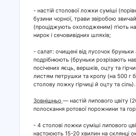
- настій столової ложки суміші (порів
бузини чорної, трави звіробою звичай
(проціджують охолодженим) п'ють на 
нирок і сечовивідних шляхів;
- салат: очищені від лусочок бруньки
подрібнюють (бруньки розрізають нав
посічених яєць, вершків, оцту та гірч
листям петрушки та кропу (на 500 г б
столову ложку гірчиці й оцту та сіль).
Зовнішньо
— настій липового цвіту (
полоскання ротової порожнини та гор
- 4 столові ложки суміші липового цві
настоюють 15-20 хвилин на склянці о