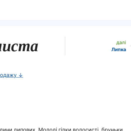
листа
далі
Липка
родажу ↓
дини липових. Молоді гілки волосисті, бруньки