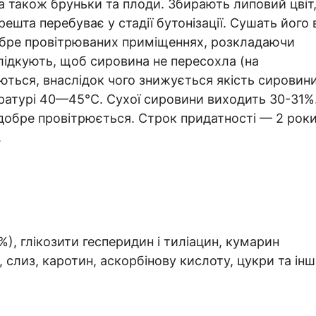
, а також бруньки та плоди. Збирають липовий цвіт
решта перебуває у стадії бутонізації. Сушать його 
 добре провітрюваних приміщеннях, розкладаючи
лідкують, щоб сировина не пересохла (на
ються, внаслідок чого знижується якість сировини
ратурі 40—45°С. Сухої сировини виходить 30-31%
 добре провітрюється. Строк придатності — 2 роки
.
%), глікозити гесперидин і тиліацин, кумарин
 слиз, каротин, аскорбінову кислоту, цукри та інш