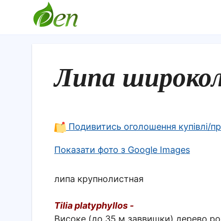
Липа широко
Подивитись оголошення купівлі/п
Показати фото з Google Images
липа крупнолистная
Tilia platyphyllos -
Високе (до 35 м заввишки) дерево ро