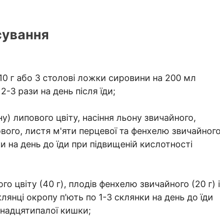
сування
(10 г або 3 столові ложки сировини на 200 мл
2-3 рази на день після їди;
ну) липового цвіту, насіння льону звичайного,
ового, листя м'яти перцевої та фенхелю звичайног
и на день до їди при підвищеній кислотності
го цвіту (40 г), плодів фенхелю звичайного (20 г) і
клянці окропу п'ють по 1-3 склянки на день до їди
анадцятипалої кишки;