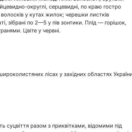
яйцевидно-округлі, серцевидні, по краю гостро
х волосків у кутах жилок; черешки листків
ті, зібрані по 2—5 у пів зонтики. Плід — горішок,
ранями. Цвіте у червні.
широколистяних лісах у західних областях України
ть суцвіття разом з приквітками, відомими під