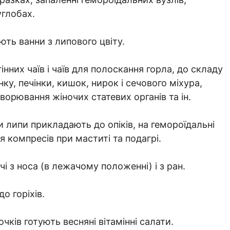
углобах.
ть ванни з липового цвіту.
нних чаїв і чаїв для полоскання горла, до складу
у, печінки, кишок, нирок і сечового міхура,
ворювання жіночих статевих органів та ін.
ки липи прикладають до опіків, на гемороїдальні
 компресів при маститі та подагрі.
 з носа (в лежачому положенні) і з ран.
до горіхів.
ків готують весняні вітамінні салати.