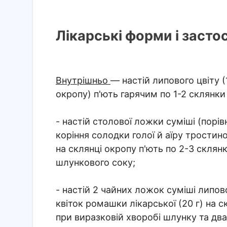
Лікарські форми і засто
Внутрішньо
— настій липового цвіту 
окропу) п'ють гарячим по 1-2 склянки 
- настій столової ложки суміші (порів
коріння солодки голої й аїру тростин
на склянці окропу п'ють по 2-3 склянк
шлункового соку;
- настій 2 чайних ложок суміші липово
квіток ромашки лікарської (20 г) на с
при виразковій хворобі шлунку та дв