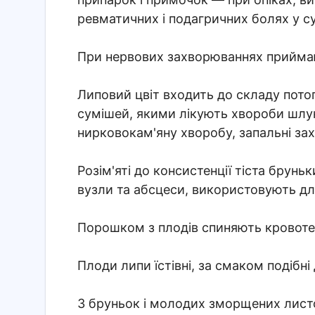
ревматичних і подагричних болях у с
При нервових захворюваннях приймаю
Липовий цвіт входить до складу потогі
сумішей, якими лікують хвороби шлунк
нирковокам'яну хворобу, запальні зах
Розім'яті до консистенції тіста брунь
вузли та абсцеси, використовують для
Порошком з плодів спиняють кровотечі
Плоди липи їстівні, за смаком подібні 
З бруньок і молодих зморщених листоч