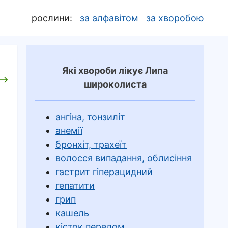
рослини:
за алфавітом
за хворобою
Які хвороби лікує Липа
широколиста
ангіна, тонзиліт
анемії
бронхіт, трахеїт
волосся випадання, облисіння
гастрит гіперацидний
гепатити
грип
кашель
кісток перелом