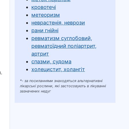
кровотечі
метеоризм
неврастенія, неврози
рани гнійні
ревматизм суглобовий,
ревматоїдний поліартрит,
артрит
спазми, судома
холецистит, холангіт
.
*- за посиланнями знаходяться альтернативні
лікарські рослини, які застосовують в лікуванні
зазначених недуг