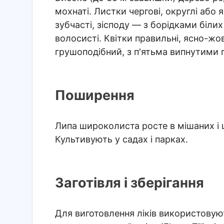
мохнаті. Листки чергові, округлі або 
зубчасті, зісподу — з борідками біли
волосисті. Квітки правильні, ясно-жов
грушоподібний, з п'ятьма випнутими г
Поширення
Липа широколиста росте в мішаних і 
Культивують у садах і парках.
Заготівля і зберігання
Для виготовлення ліків використовую