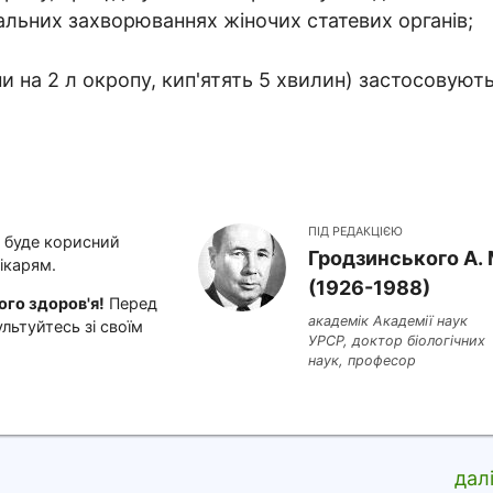
альних захворюваннях жіночих статевих органів;
ни на 2 л окропу, кип'ятять 5 хвилин) застосовуют
ПІД РЕДАКЦІЄЮ
і буде корисний
Гродзинського A. 
ікарям.
(1926-1988)
го здоров'я!
Перед
академік Академії наук
льтуйтесь зі своїм
УРСР, доктор біологічних
наук, професор
дал