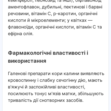
кемпферол, пеонозид та інші), біфлавоноїд
аментофлавон, дубильні, пектинові і барвні
речовини, вітамін С, р-каротин, органічні
кислоти й мікроелементи; у квітках —
флавоноїди, органічні кислоти, вітамін С та
ефірна олія.
Фармакологічні властивості і
використання
Галенові препарати кори калини виявляють
кровоспинну і слабку сечогінну дію, мають
в'яжучі й заспокійливі властивості,
посилюють тонус м'язів матки, збільшують
тривалість дії снотворних засобів.