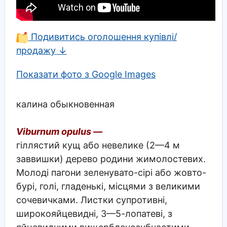
Подивитись оголошення купівлі/
продажу ↓
Показати фото з Google Images
калина обыкновенная
Viburnum opulus —
гіллястий кущ або невелике (2—4 м
заввишки) дерево родини жимолостевих.
Молоді пагони зеленувато-сірі або жовто-
бурі, голі, гладенькі, місцями з великими
сочевичками. Листки супротивні,
широкояйцевидні, 3—5-лопатеві, з