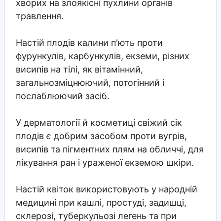
хворих на злоякісні пухлини органів
травлення.
Настій плодів калини п'ють проти
фурункулів, карбункулів, екземи, різних
висипів на тілі, як вітамінний,
загальнозміцнюючий, потогінний і
послаблюючий засіб.
У дерматології й косметиці свіжий сік
плодів є добрим засобом проти вугрів,
висипів та пігментних плям на обличчі, для
лікування ран і ураженої екземою шкіри.
Настій квіток використовують у народній
медицині при кашлі, простуді, задишці,
склерозі, туберкульозі легень та при