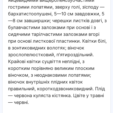
яйцевидними вищербленозубчастими
гострими лопатями, зверху голі, зісподу —
бархатистоопушені, 5—10 см завдовжки, 5
—8 см завширшки; черешки листків довгі, з
булавчастими залозками при основі і з
сидячими тарілчастими залозками вгорі
при основі листкової пластинки. Квітки білі,
в зонтиковидних волотях; віночок
зрослопелюстковий, п'ятироздільний.
Крайові квітки суцвіття неплідні, з
коротким порівняно великим плоским
віночком, з неоднаковими лопатями;
віночок внутрішніх плідних квіток
правильний, короткодзвониковидний. Плід
— червона куляста кістянка. Цвіте у травні
— червні.