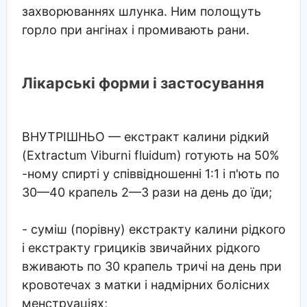
захворюваннях шлунка. Ним полощуть
горло при ангінах і промивають рани.
Лікарські форми і застосування
ВНУТРІШНЬО
— екстракт калини рідкий
(Extractum Viburni fluidum) готують на 50%
-ному спирті у співвідношенні 1:1 і п'ють по
30—40 крапель 2—3 рази на день до їди;
- суміш (порівну) екстракту калини рідкого
і екстракту грициків звичайних рідкого
вживають по 30 крапель тричі на день при
кровотечах з матки і надмірних болісних
менструаціях;