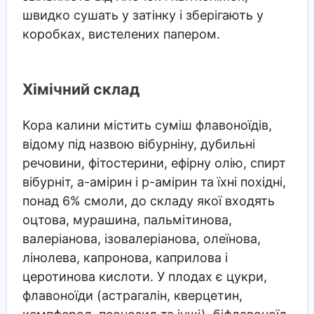
швидко сушать у затінку і зберігають у
коробках, вистелених папером.
Хімічний склад
Кора калини містить суміш флавоноїдів,
відому під назвою вібурніну, дубильні
речовини, фітостерини, ефірну олію, спирт
вібурніт, а-амірин і р-амірин та їхні похідні,
понад 6% смоли, до складу якої входять
оцтова, мурашина, пальмітинова,
валеріанова, ізовалеріанова, олеїнова,
лінолева, капронова, каприлова і
церотинова кислоти. У плодах є цукри,
флавоноїди (астрагалін, кверцетин,