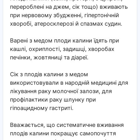
перероблені на джем, сік тощо) вживають
при нервовому збудженні, гіпертонічній
хворобі, атеросклерозі й спазмах судин.
Варені з медом плоди калини їдять при
кашлі, охриплості, задишці, хворобах
печінки, жовтяниці та діареї.
Сік з плодів калини з медом
використовували в народній медицині для
лікування раку молочної залози, для
профілактики раку шлунку при
гіпоацидному гастриті.
Вважається, що систематичне вживання
плодів калини покращує самопочуття