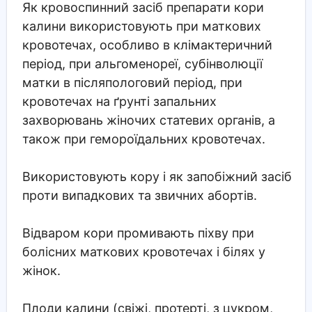
Як кровоспинний засіб препарати кори
калини використовують при маткових
кровотечах, особливо в клімактеричний
період, при альгоменореї, субінволюції
матки в післяпологовий період, при
кровотечах на ґрунті запальних
захворювань жіночих статевих органів, а
також при гемороїдальних кровотечах.
Використовують кору і як запобіжний засіб
проти випадкових та звичних абортів.
Відваром кори промивають піхву при
болісних маткових кровотечах і білях у
жінок.
Плоди калини (свіжі, протерті, з цукром,