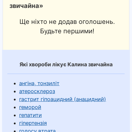
звичайна»
Ще ніхто не додав оголошень.
Будьте першими!
Які хвороби лікує Калина звичайна
ангіна, тонзиліт
атеросклероз
гастрит гіпоацидний (анацидний)
геморой
гепатити
гіпертензія
голосу втрата