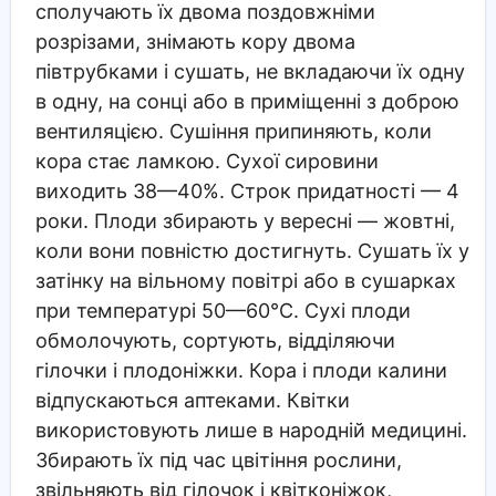
сполучають їх двома поздовжніми
розрізами, знімають кору двома
півтрубками і сушать, не вкладаючи їх одну
в одну, на сонці або в приміщенні з доброю
вентиляцією. Сушіння припиняють, коли
кора стає ламкою. Сухої сировини
виходить 38—40%. Строк придатності — 4
роки. Плоди збирають у вересні — жовтні,
коли вони повністю достигнуть. Сушать їх у
затінку на вільному повітрі або в сушарках
при температурі 50—60°С. Сухі плоди
обмолочують, сортують, відділяючи
гілочки і плодоніжки. Кора і плоди калини
відпускаються аптеками. Квітки
використовують лише в народній медицині.
Збирають їх під час цвітіння рослини,
звільняють від гілочок і квітконіжок,