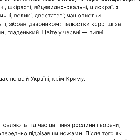
, шкірясті, яйцевидно-овальні, цілокраї, з
чні, великі, двостатеві; чашолистки
ті, зібрані дзвоником; пелюстки коротші за
, гладенький. Цвіте у червні — липні.
ах по всій Україні, крім Криму.
овляють під час цвітіння рослини і восени,
опередньо підрізавши ножами. Після того як