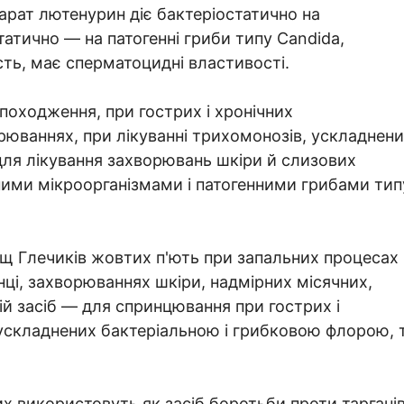
арат лютенурин діє бактеріостатично на
татично — на патогенні гриби типу Candida,
ть, має сперматоцидні властивості.
походження, при гострих і хронічних
юваннях, при лікуванні трихомонозів, ускладнен
ля лікування захворювань шкіри й слизових
ими мікроорганізмами і патогенними грибами тип
щ Глечиків жовтих п'ють при запальних процесах
ці, захворюваннях шкіри, надмірних місячних,
шній засіб — для спринцювання при гострих і
ускладнених бактеріальною і грибковою флорою, 
 використовуть як засіб боротьби проти тарганів