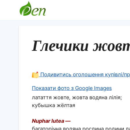
Глечики жов
Подивитись оголошення купівлі/п
Показати фото з Google Images
латаття жовте, жовта водяна лілія;
кубышка жёлтая
Nuphar lutea —
багаторічна водяна рослина родини л