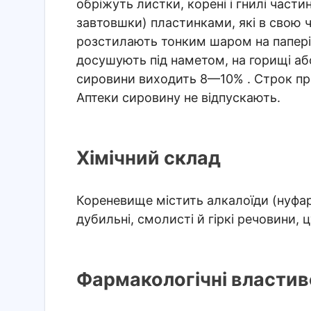
обріжуть листки, корені і гнилі час
завтовшки) пластинками, які в свою 
розстилають тонким шаром на папері 
досушують під наметом, на горищі або
сировини виходить 8—10% . Строк пр
Аптеки сировину не відпускають.
Хімічний склад
Кореневище містить алкалоїди (нуфари
дубильні, смолисті й гіркі речовини, 
Фармакологічні властиво