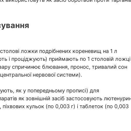
сування
столові ложки подрібнених кореневищ на 1 л
ють і проціджують) приймають по 1 столовій ложці
двару спричинює блювання, пронос, тривалий сон
 центральної нервової системи).
ують, як у попередньому прописі) для
паратів як зовнішній засіб застосовують лютенури
, піхвових кульок (по 0,003 г) і таблеток (по 0,003