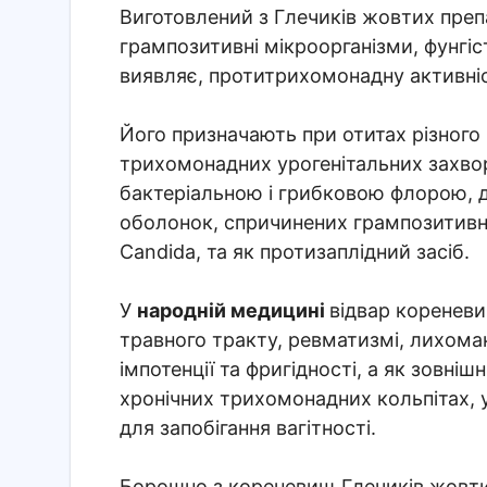
Виготовлений з Глечиків жовтих преп
грампозитивні мікроорганізми, фунгіс
виявляє, протитрихомонадну активніс
Його призначають при отитах різного 
трихомонадних урогенітальних захвор
бактеріальною і грибковою флорою, д
оболонок, спричинених грампозитивн
Candida, та як протизаплідний засіб.
У
народній медицині
відвар кореневи
травного тракту, ревматизмі, лихоман
імпотенції та фригідності, а як зовні
хронічних трихомонадних кольпітах, 
для запобігання вагітності.
Борошно з кореневищ Глечиків жовтих