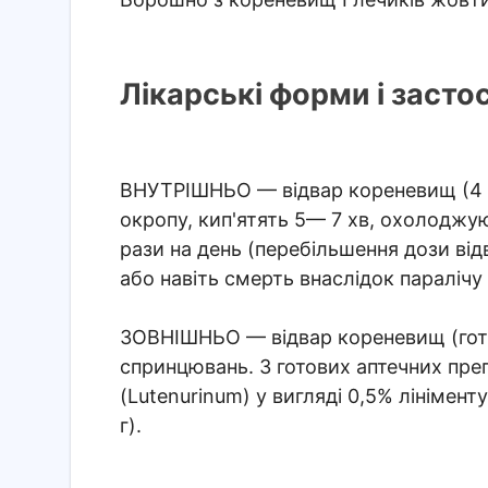
Лікарські форми і засто
ВНУТРІШНЬО
— відвар кореневищ (4 
окропу, кип'ятять 5— 7 хв, охолоджу
рази на день (перебільшення дози ві
або навіть смерть внаслідок паралічу
ЗОВНІШНЬО
— відвар кореневищ (гот
спринцювань. З готових аптечних пре
(Lutenurinum) у вигляді 0,5% лініменту
г).