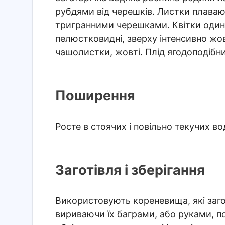
рубдями від черешків. Листки плаваючі
тригранними черешками. Квітки одини
пелюстковидні, зверху інтенсивно жов
чашолистки, жовті. Плід ягодоподібний
Поширення
Росте в стоячих і повільно текучих вод
Заготівля і зберігання
Використовують кореневища, які загот
вириваючи їх баграми, або руками, п