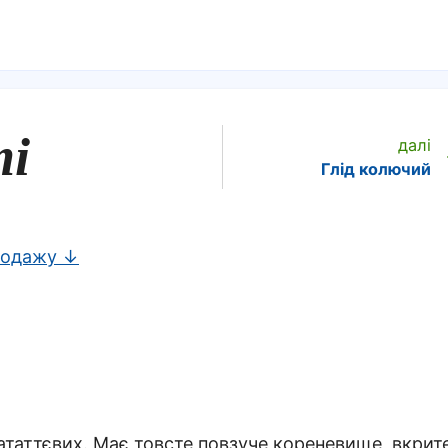
ті
далі
Глід колючий
родажу ↓
ататтєвих. Має товсте повзуче кореневище, вкрит