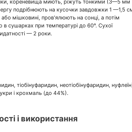
тинки, кореневища миють, ріжуть тонкими (3—5 мм
чергу подрібнюють на кусочки завдовжки 1 —1,5 с
або мішковині, пров'ялюють на сонці, а потім
 в сушарках при температурі до 60°. Сухої
идатності — 2 роки.
дин, тіобінуфаридин, неотіобінуфаридин, нуфлеїн
цукри і крохмаль (до 44%).
сті і використання