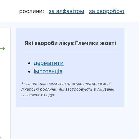
рослини:
за алфавітом
за хворобою
Які хвороби лікує Глечики жовті
дерматити
імпотенція
*- за посиланнями знаходяться альтернативні
лікарські рослини, які застосовують в лікуванні
зазначених недуг
е