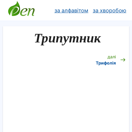
за алфавітом
за хворобою
Трипутник
далі
Трифолія