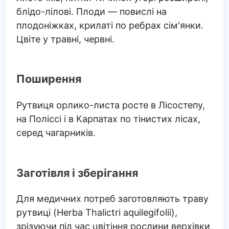
блідо-лілові. Плоди — повислі на
плодоніжках, крилаті по ребрах сім'янки.
Цвіте у травні, червні.
Поширення
Рутвиця орлико-листа росте в Лісостепу,
на Поліссі і в Карпатах по тінистих лісах,
серед чагарників.
Заготівля і зберігання
Для медичних потреб заготовляють траву
рутвиці (Herba Thalictri aquilegifolii),
зрізуючи під час цвітіння рослини верхівки