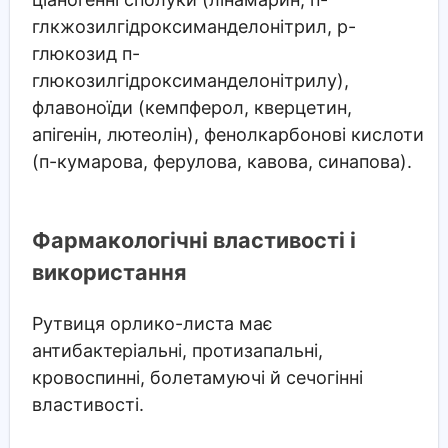
глкжозилгідроксиманделонітрил, р-
глюкозид п-
глюкозилгідроксиманделонітрилу),
флавоноїди (кемпферол, кверцетин,
апігенін, лютеолін), фенолкарбонові кислоти
(п-кумарова, ферулова, кавова, синапова).
Фармакологічні властивості і
використання
Рутвиця орлико-листа має
антибактеріальні, протизапальні,
кровоспинні, болетамуючі й сечогінні
властивості.