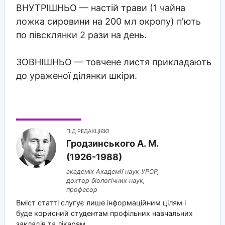
ВНУТРІШНЬО
— настій трави (1 чайна
ложка сировини на 200 мл окропу) п'ють
по півсклянки 2 рази на день.
ЗОВНІШНЬО
— товчене листя прикладають
до ураженої ділянки шкіри.
ПІД РЕДАКЦІЄЮ
Гродзинського A. M.
(1926-1988)
академік Академії наук УРСР,
доктор біологічних наук,
професор
Вміст статті слугує лише інформаційним цілям і
буде корисний студентам профільних навчальних
закладів та лікарям.