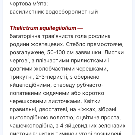
чортова м'ята;
василистник водосборолистный
Thalictrum aquilegiiolium —
багаторічна трав'яниста гола рослина
родини жовтецевих. Стебло прямостояче,
розгалужене, 50-100 см заввишки. Листки
чергові, з плівчастими прилистками і
довгими жолобчастими черешками,
трикутні, 2-3-перисті, з обернено
яйцеподібними, спереду рубчасто-
лопатевими сидячими або коротко
черешковими листочками. Квітки
правильні, двостатеві, на ніжках, зібрані
щитоподібною волоттю; оцвітина проста,
чашечкоподібна, з 4 яйцевидних зеленавих
листочків; нитки тичинок угорі розширені,