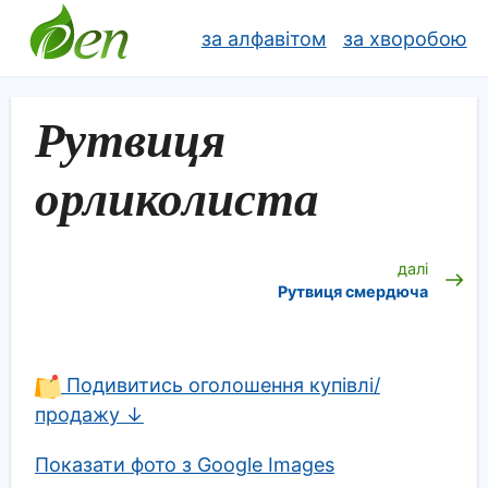
за алфавітом
за хворобою
Рутвиця
орликолиста
далі
Рутвиця смердюча
Подивитись оголошення купівлі/
продажу ↓
Показати фото з Google Images