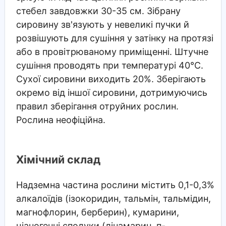
стебел завдовжки 30-35 см. Зібрану
сировину зв'язують у невеликі пучки й
розвішують для сушіння у затінку на протязі
або в провітрюваному приміщенні. Штучне
сушіння проводять при температурі 40°С.
Сухої сировини виходить 20%. Зберігають
окремо від іншої сировини, дотримуючись
правил зберігання отруйних рослин.
Рослина неофіційна.
Хімічний склад
Надземна частина рослини містить 0,1-0,3%
алкалоїдів (ізокоридин, тальмін, тальмідин,
магнофлорин, берберин), кумарини,
ціаногенні сполуки (лінамарин, п-