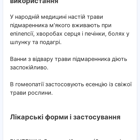
використання
У народній медицині настій трави
підмаренника м'якого вживають при
епілепсії, хворобах серця і печінки, болях у
шлунку та подагрі.
Ванни з відвару трави підмаренника діють
заспокійливо.
В гомеопатії застосовують есенцію із свіжої
трави рослини.
Лікарські форми і застосування