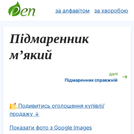
за алфавітом
за хворобою
Підмаренник
м’який
далі
Підмаренник справжній
Подивитись оголошення купівлі/
продажу ↓
Показати фото з Google Images