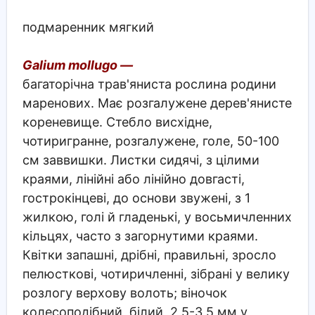
подмаренник мягкий
Galium mollugo —
багаторічна трав'яниста рослина родини
маренових. Має розгалужене дерев'янисте
кореневище. Стебло висхідне,
чотиригранне, розгалужене, голе, 50-100
см заввишки. Листки сидячі, з цілими
краями, лінійні або лінійно довгасті,
гострокінцеві, до основи звужені, з 1
жилкою, голі й гладенькі, у восьмичленних
кільцях, часто з загорнутими краями.
Квітки запашні, дрібні, правильні, зросло
пелюсткові, чотиричленні, зібрані у велику
розлогу верхову волоть; віночок
колесоподібний, білий, 2,5-3,5 мм у