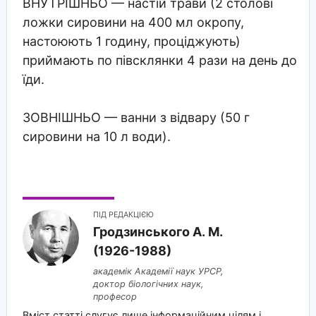
ВНУТРІШНЬО
— настій трави (2 столові
ложки сировини на 400 мл окропу,
настоюють 1 годину, проціджують)
приймають по півсклянки 4 рази на день до
їди.
ЗОВНІШНЬО
— ванни з відвару (50 г
сировини на 10 л води).
ПІД РЕДАКЦІЄЮ
Гродзинського A. M.
(1926-1988)
академік Академії наук УРСР,
доктор біологічних наук,
професор
Вміст статті слугує лише інформаційним цілям і