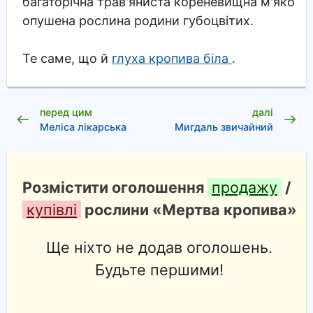
багаторічна трав'яниста кореневищна м'яко
опушена рослина родини губоцвітих.
Те саме, що й
глуха кропива біла
.
перед цим
далі
Меліса лікарська
Мигдаль звичайний
Розмістити оголошення
продажу
/
купівлі
рослини «Мертва кропива»
Ще ніхто не додав оголошень.
Будьте першими!