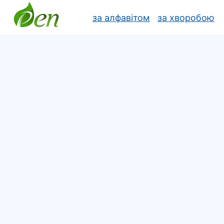
за алфавітом
за хворобою