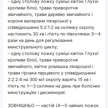
- одну столову ложку суміші квіток Глухої
кропиви білої, трави приворотня
звичайного, трави деревію звичайного і
короня валеріани лікарської у
співвідношенні 5:2:1:2 на склянку окропу
настоюють 30 хв і п'ють по півсклянки 3—4
рази на день для регулювання
менструального циклу;
- одну столову ложку суміші квіток Глухої
кропиви білої, трави приворотня
звичайного, квіток ромашка лікарської і
трави гірчака перцевого у співвідношенні
2:2:2:4 на 300 мл окропу варять 15 хв і
п'ють по 1—3 склянки на день при болісних
менструаціях і дисменореї.
ЗОВНІШНЬО
— настій (4—5 чайних ложок