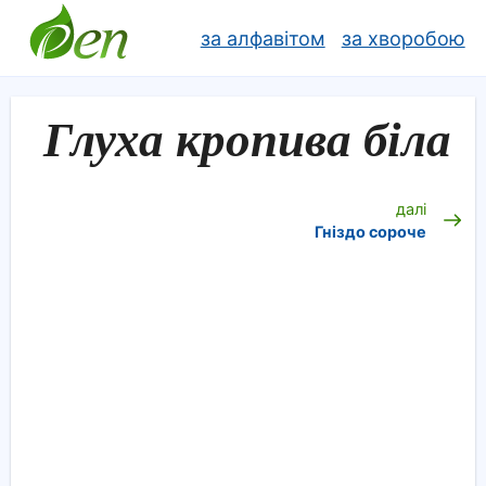
за алфавітом
за хворобою
Глуха кропива біла
далі
Гніздо сороче