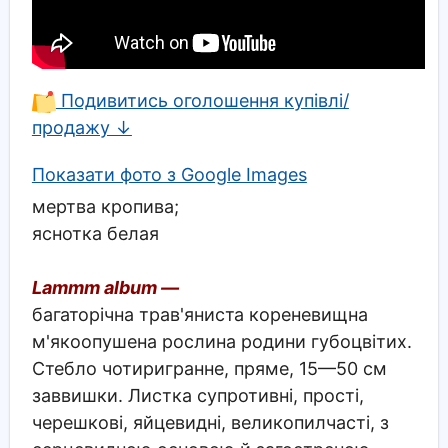
Подивитись оголошення купівлі/
продажу ↓
Показати фото з Google Images
мертва кропива;
яснотка белая
Lammm album —
багаторічна трав'яниста кореневищна
м'якоопушена рослина родини губоцвітих.
Стебло чотиригранне, пряме, 15—50 см
заввишки. Листка супротивні, прості,
черешкові, яйцевидні, великопилчасті, з