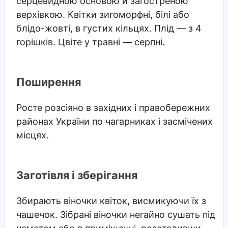
серцевидною основою й загостреною
верхівкою. Квітки зигоморфні, білі або
блідо-жовті, в густих кільцях. Плід — з 4
горішків. Цвіте у травні — серпні.
Поширення
Росте розсіяно в західних і правобережних
районах України по чагарниках і засмічених
місцях.
Заготівля і зберігання
Збирають віночки квіток, висмикуючи їх з
чашечок. Зібрані віночки негайно сушать під