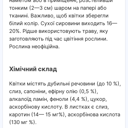
наметом або в приміщенні, розстеливши
тонким (2—3 см) шаром на папері або
тканині. Важливо, щоб квітки зберегли
білий колір. Сухої сировини виходить 16—
20%. Рідше використовують траву, яку
заготовляють під час цвітіння рослини.
Рослина неофіційна.
Хімічний склад
Квітки містять дубильні речовини (до 10 %),
слиз, сапоніни, ефірну олію (0,5 %),
алкалоїд ламін, феноли (4,4 %), цукор,
аскорбінову кислоту. В листках є слиз,
каротин (14— 15 мг%), аскорбінова кислота
(130 мг %).