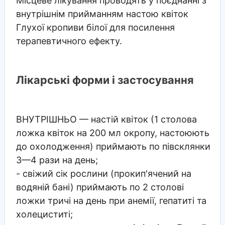
Місцеве лікування проводять у поєднанні з
внутрішнім прийманням настою квіток
Глухої кропиви білої для посилення
терапевтичного ефекту.
Лікарські форми і застосування
ВНУТРІШНЬО
— настій квіток (1 столова
ложка квіток на 200 мл окропу, настоюють
до охолодження) приймають по півсклянки
3—4 рази на день;
- свіжий сік рослини (прокип'ячений на
водяній бані) приймають по 2 столові
ложки тричі на день при анемії, гепатиті та
холециститі;