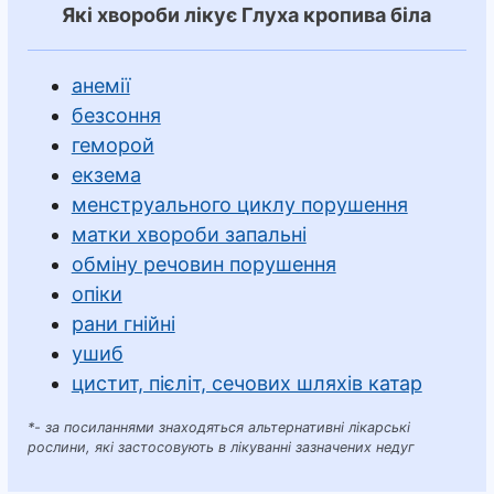
Які хвороби лікує Глуха кропива біла
анемії
безсоння
геморой
екзема
менструального циклу порушення
матки хвороби запальні
обміну речовин порушення
опіки
рани гнійні
ушиб
цистит, пієліт, сечових шляхів катар
*- за посиланнями знаходяться альтернативні лікарські
рослини, які застосовують в лікуванні зазначених недуг