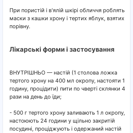
При пористій і в'ялій шкірі обличчя роблять
маски з кашки хрону і тертих яблук, взятих
порівну.
Лікарські форми і застосування
ВНУТРІШНЬО
— настій (1 столова ложка
тертого хрону на 400 мл окропу, настояти 1
годину, процідити) пити по чверті склянки 4
рази на день до їди;
- 500 г тертого хрону заливають 1 л окропу,
настоюють 24 години у щільно закритій
посудині, проціджують і одержаний настій