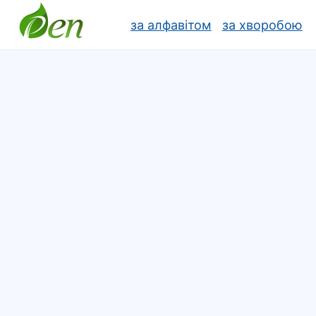
за алфавітом
за хворобою