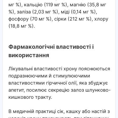
мг %), кальцію (119 мг %), магнію (35,8 мг
%), заліза (2,03 мг %), міді (0,14 мг %),
фосфору (70 мг %), сірки (212 мг %), хлору
(18,8 мг %).
Фармакологічні властивості і
використання
Лікувальні властивості хрону пояснюються
подразнюючими й стимулюючими
властивостями гірчичної олії, яка збуджує
апетит, посилює секрецію залоз шлунково-
кишкового тракту.
В медичній практиці сік, кашку або настій з