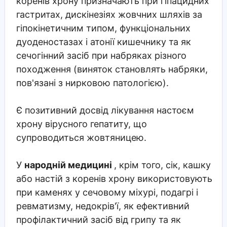
коренів хрону призначають при гіпацидних
гастритах, дискінезіях жовчних шляхів за
гіпокінетичним типом, функціональних
дуоденостазах і атонії кишечнику та як
сечогінний засіб при набряках різного
походження (виняток становлять набряки,
пов'язані з нирковою патологією).
Є позитивний досвід лікування настоєм
хрону вірусного гепатиту, що
супроводиться жовтяницею.
У
народній медицині
, крім того, сік, кашку
або настій з коренів хрону використовують
при каменях у сечовому міхурі, подагрі і
ревматизму, недокрів'ї, як ефективний
профілактичний засіб від грипу та як