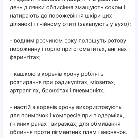
день ділянки облисіння змащують соком і
натирають до порожевіння шкіри цих
ділянок) і гнійному отиті (закапують у вухо);
- водним розчином соку полощуть ротову
порожнину і горло при стоматитах, ангінах і
фарингітах;
- кашкою з коренів хрону роблять
розтирання при радикулітах, міозитах,
артралгіях, бронхітах і пневмоніях;
- настій з коренів хрону використовують
для примочок і компресів при піодерміях,
гнійних ранах і виразках, для обмивання
обличчя проти пігментних плям і веснянок.