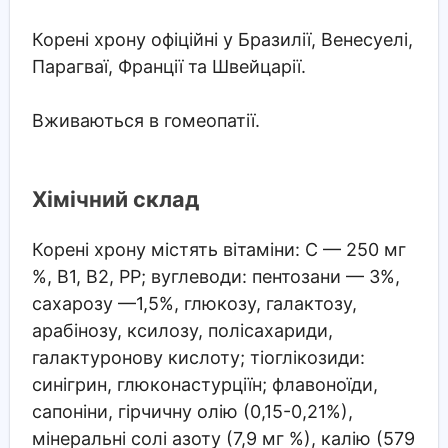
Корені хрону офіційні у Бразилії, Венесуелі,
Парагваї, Франції та Швейцарії.
Вживаються в гомеопатії.
Хімічний склад
Корені хрону містять вітаміни: С — 250 мг
%, В1, В2, РР; вуглеводи: пентозани — 3%,
сахарозу —1,5%, глюкозу, галактозу,
арабінозу, ксилозу, полісахариди,
галактуронову кислоту; тіоглікозиди:
синігрин, глюконастурціїн; флавоноїди,
сапоніни, гірчичну олію (0,15-0,21%),
мінеральні солі азоту (7,9 мг %), калію (579