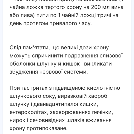
чайна ложка тертого хрону на 200 мл вина
або пива) пити по 1 чайній ложці тричі на
день протягом тривалого часу.
Слід пам'ятати, що великі дози хрону
можуть спричинити подразнення слизової
оболонки шлунку й кишок і викликати
збудження нервової системи.
При гастритах з підвищеною кислотністю
шлункового соку, виразковій хворобі
шлунку і дванадцятипалої кишки,
ентероколітах, захворюваннях печінки,
нирок і сечовивідних шляхів вживання
хрону протипоказане.