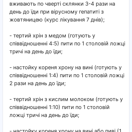
вживають по чверті склянки 3-4 рази на
день до їди при вірусному гепатиті з
жовтяницею (курс лікування 7 днів);
- тертий хрін з медом (готують у
співвідношенні 4:5) пити по 1 столовій ложці
тричі на день до їди;
- настойку кореня хрону на вині (готують у
співвідношенні 1:4) пити по 1 столовій ложці
2 рази на день до їди;
- тертий хрін з кислим молоком (готують у
співвідношенні 1:10) пити по 1 столовій
ложці тричі на день до їди;
- настойку кореня хрону на вині або пиві (1