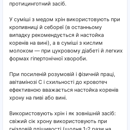
протицинготний засіб.
У суміші з медом хрін використовують при
кропивниці й себореї (в останньому
випадку рекомендується й настойка
коренів на вині), а в суміші з кислим
молоком — при цукровому діабеті й легких
формах гіпертонічної хвороби.
При посиленій розумовій і фізичній праці,
авітамінозі С і схильності до кровотеч
ефективною вважається настойка коренів
хрону на пиві або вині.
Використовують хрін і як зовнішній засіб:
свіжий сік хрону використовують при
гніздовій плішивості (щодня 1-2 рази на