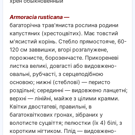
хрен обыкновенный
Armoracia rusticana —
багаторічна трав'яниста рослина родини
капустяних (хрестоцвітих). Має товстий
м'ясистий корінь. Стебло прямостояче, 60-
120 см заввишки, вгорі розгалужене,
порожнисте, борозенчасте. Прикореневі
листка великі, довгасті або видовжено-
овальні, рубчасті, з серцеподібною
основою; нижні (стеблові) — перисто
роздільні; серединні — видовжено ланцетні;
верхні — лінійні, майже з цілими краями.
Квітки двостатеві, правильні, в
багатоквіткових гронах, зібраних у
волотисте суцвіття; пелюстки (їх 4) білі, з
коротким нігтиком. Плід — видовжено-