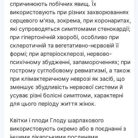
спричинюють побічних явищ. Їх
використовують при різних захворюваннях
серцевого м'яза, зокрема, при коронаритах,
які супроводяться симптомами стенокардії;
при гіпертонічній хворобі, особливо при
склеротичній та вегетативно-нєрвовій її
формі; при артеріосклерозі, нервово-
психічному збудженні, запамороченнях; при
гострому суглобовому ревматизмі, а також
при клімактеричному неврозі як засіб, що
зменшує збудливість нервової системи й
усуває різні болісні симптоми, характерні
для цього періоду життя жінок.
Квітки і плоди Глоду шарлахового
використовують окремо або в поєднанні з
іншими лікарськими рослинами.