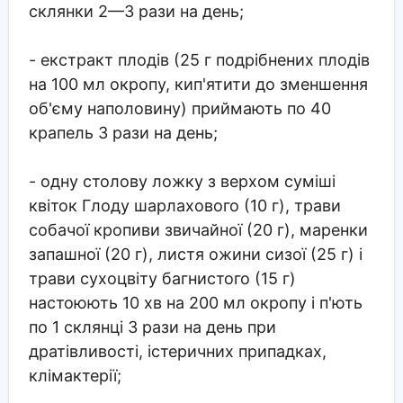
склянки 2—3 рази на день;
- екстракт плодів (25 г подрібнених плодів
на 100 мл окропу, кип'ятити до зменшення
об'єму наполовину) приймають по 40
крапель 3 рази на день;
- одну столову ложку з верхом суміші
квіток Глоду шарлахового (10 г), трави
собачої кропиви звичайної (20 г), маренки
запашної (20 г), листя ожини сизої (25 г) і
трави сухоцвіту багнистого (15 г)
настоюють 10 хв на 200 мл окропу і п'ють
по 1 склянці 3 рази на день при
дратівливості, істеричних припадках,
клімактерії;