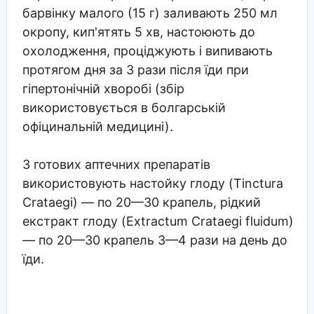
барвінку малого (15 г) заливають 250 мл
окропу, кип'ятять 5 хв, настоюють до
охолодження, проціджують і випивають
протягом дня за 3 рази після їди при
гіпертонічній хворобі (збір
використовується в болгарській
офіцинальній медицині).
З готових аптечних препаратів
використовують настойку глоду (Tinctura
Crataegi) — по 20—30 крапель, рідкий
екстракт глоду (Extractum Crataegi fluidum)
— по 20—30 крапель 3—4 рази на день до
їди.