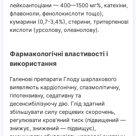
лейкоантоціани — 400—1500 мг%, катехіни,
флавоноли, фенолокислоти тощо),
кумарини (0,7-3,4%), стерини, тритерпенові
кислоти (урсолову, олеанолову).
Фармакологічні властивості і
використання
Галенові препарати Глоду шарлахового
виявляють кардіотонічну, спазмолітичну,
гіпотензивну, седативну та
десенсибілізуючу дію. Глід здатний
збільшувати силу серцевих скорочень,
регулювати кров'яний тиск (підвищений —
знижує, знижений — підвищує),