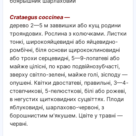
боярышник шарлаховий
Crataegus coccinea —
дерево 2—5 м заввишки або кущ родини
трояндових. Рослина з колючками. Листки
тонкі, широкояйцевидні або яйцевидно-
ромбічні, біля основи щирококлиновидні
або трохи серцевидні, 5—9-лопатеві або
майже цілісні, по краю подвійнозубчасті,
зверху світло-зелені, майже голі, зісподу —
опушені. Квітки двостатеві, правильні, 3—4-
стовпчикові, 5-пелюсткові, білі або рожеві,
в негустих щитковидних суцвіттях. Плоди
яблуковидні, шарлахово-червоні, з
борошнистим м'якушем. Цвіте у травні —
червні.