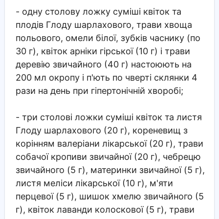
- одну столову ложку суміші квіток та
плодів Глоду шарлахового, трави хвоща
польового, омели білої, зубків часнику (по
30 г), квіток арніки гірської (10 г) і трави
деревію звичайного (40 г) настоюють на
200 мл окропу і п'ють по чверті склянки 4
рази на день при гіпертонічній хворобі;
- три столові ложки суміші квіток та листя
Глоду шарлахового (20 г), кореневищ з
корінням валеріани лікарської (20 г), трави
собачої кропиви звичайної (20 г), чебрецю
звичайного (5 г), материнки звичайної (5 г),
листя меліси лікарської (10 г), м'яти
перцевої (5 г), шишок хмелю звичайного (5
г), квіток лаванди колоскової (5 г), трави