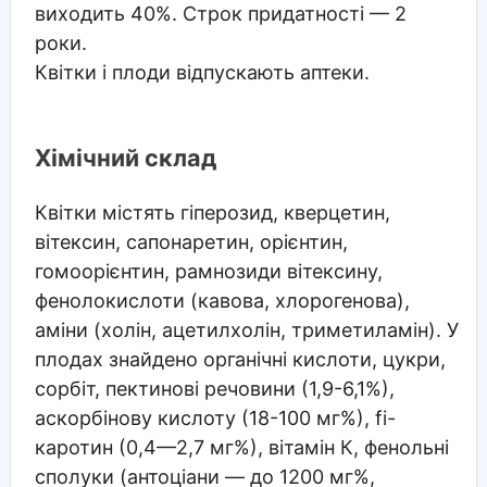
виходить 40%. Строк придатності — 2
роки.
Квітки і плоди відпускають аптеки.
Хімічний склад
Квітки містять гіперозид, кверцетин,
вітексин, сапонаретин, орієнтин,
гомоорієнтин, рамнозиди вітексину,
фенолокислоти (кавова, хлорогенова),
аміни (холін, ацетилхолін, триметиламін). У
плодах знайдено органічні кислоти, цукри,
сорбіт, пектинові речовини (1,9-6,1%),
аскорбінову кислоту (18-100 мг%), fi-
каротин (0,4—2,7 мг%), вітамін К, фенольні
сполуки (антоціани — до 1200 мг%,