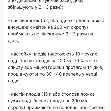
або десенсибілізуючий засіб, дозу
збільшують у 2—3 рази);
- настій квіток (5 г, або одна столова ложка
висушених квіток на 200 мл окропу)
приймають по півсклянки 2—3 рази на
день;
- настойку плодів (настоюють 10 г сухих
подрібнених плодів на 100 мл 70 % -ного
спирту або міцної горілки протягом 14 днів,
проціджують) по 30—40 крапель у чарці
води;
- настій плодів (15 г або столова ложка
сухих подрібнених плодів на 200 мл
окропу) приймають по половині або третині