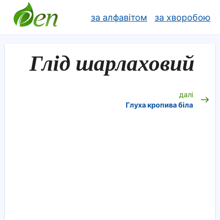
за алфавітом
за хворобою
Глід шарлаховий
далі
Глуха кропива біла