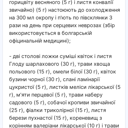
горицвіту весняного (5 г) і листя конвалії
звичайно) (5 г) настоюють до охолодження
на 300 мл окропу і п'ють по півсклянки 3
рази на день при серцевих неврозах (збір
використовується в болгарській
офіцинальній медицині);
- дві столові ложки суміші квіток і листя
Глоду шарлахового (30 г), трави хвоща
польового (15 г), омели білої (30 г), квіток
бузини чорної (30 г), слані ламінарії
цукристої (5 г), листків меліси лікарської (5
г), м'яти перцевої (5 г), трави наберу
садового (5 г), собачої кpoпиви звичайної
(25 г), фіалки триколірної (15 г), листя
берези пухнастої (15 г), кореневищ з
корінням валеріани лікарської (10 г) і трави