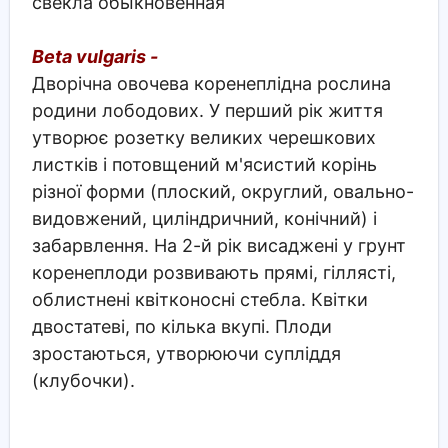
свекла обыкновенная
Beta vulgaris -
Дворічна овочева коренеплідна рослина
родини лободових. У перший рік життя
утворює розетку великих черешкових
листків і потовщений м'ясистий корінь
різної форми (плоский, округлий, овально-
видовжений, циліндричний, конічний) і
забарвлення. На 2-й рік висаджені у грунт
коренеплоди розвивають прямі, гіллясті,
облистнені квітконосні стебла. Квітки
двостатеві, по кілька вкупі. Плоди
зростаються, утворюючи супліддя
(клубочки).