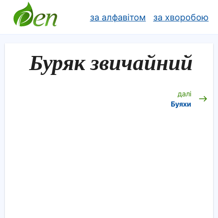
за алфавітом
за хворобою
Буряк звичайний
далі
Буяхи