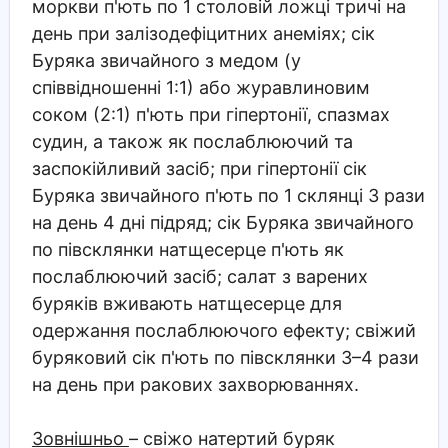
моркви п'ють по 1 столовій ложці тричі на
день при залізодефіцитних анеміях; сік
Буряка звичайного з медом (у
співвідношенні 1:1) або журавлиновим
соком (2:1) п'ють при гіпертонії, спазмах
судин, а також як послаблюючий та
заспокійливий засіб; при гіпертонії сік
Буряка звичайного п'ють по 1 склянці 3 рази
на день 4 дні підряд; сік Буряка звичайного
по півсклянки натщесерце п'ють як
послаблюючий засіб; салат з варених
буряків вживають натщесерце для
одержання послаблюючого ефекту; свіжий
буряковий сік п'ють по півсклянки 3–4 рази
на день при ракових захворюваннях.
Зовнішньо
– свіжо натертий буряк