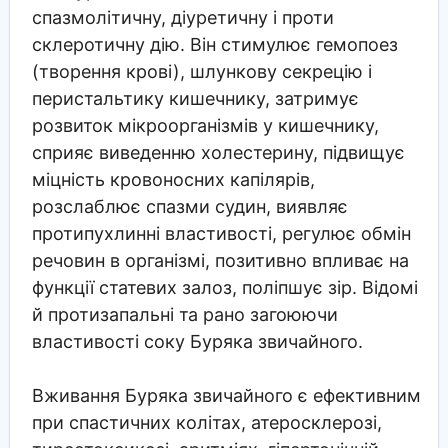
спазмолітичну, діуретичну і проти
склеротичну дію. Він стимулює гемопоез
(творення крові), шлункову секрецію і
перистальтику кишечнику, затримує
розвиток мікроорганізмів у кишечнику,
сприяє виведенню холестерину, підвищує
міцність кровоносних капілярів,
розслаблює спазми судин, виявляє
протипухлинні властивості, регулює обмін
речовин в організмі, позитивно впливає на
функції статевих залоз, поліпшує зір. Відомі
й протизапальні та рано загоюючи
властивості соку Буряка звичайного.
Вживання Буряка звичайного є ефективним
при спастичних колітах, атеросклерозі,