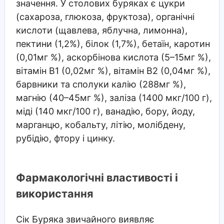
значення. У столових буряках є цукри
(сахароза, глюкоза, фруктоза), органічні
кислоти (щавлева, яблучна, лимонна),
пектини (1,2%), білок (1,7%), бетаїн, каротин
(0,01мг %), аскорбінова кислота (5–15мг %),
вітамін В1 (0,02мг %), вітамін В2 (0,04мг %),
барвники та сполуки калію (288мг %),
магнію (40–45мг %), заліза (1400 мкг/100 г),
міді (140 мкг/100 г), ванадію, бору, йоду,
марганцю, кобальту, літію, молібдену,
рубідію, фтору і цинку.
Фармакологічні властивості і
використання
Сік Буряка звичайного виявляє