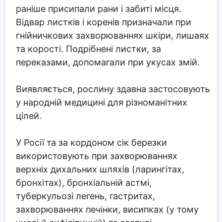
раніше присипали рани і забиті місця.
Відвар листків і коренів призначали при
гнійничкових захворюваннях шкіри, лишаях
та корості. Подрібнені листки, за
переказами, допомагали при укусах змій.
Виявляється, рослину здавна застосовують
у народній медицині для різноманітних
цілей.
У Росії та за кордоном сік березки
використовують при захворюваннях
верхніх дихальних шляхів (ларингітах,
бронхітах), бронхіальній астмі,
туберкульозі легень, гастритах,
захворюваннях печінки, висипках (у тому