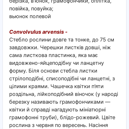
берізка, в'юнок, грамофончики, оплітка,
повійка, повуйка;
вьюнок полевой
Convolvulus arvensis -
Стебло рослини довге та тонке, до 75 см
завдовжки. Черешки листків довші, ніж
сама листкова пластинка, яка має
видовжено-яйцеподібну чи ланцетну
форму. Біля основи стебла листки
стрілоподібні, списоподібні чи ланцетні, з
цілими краями. Чашечка квітки п’яти
роздільна, лійкоподібний віночок (у народі
березку називають грамофончиками —
квітки й справді нагадують мініатюрні
грамофонні труби), блідо-рожевий. Цвіте
рослина з червня по вересень. Насіння