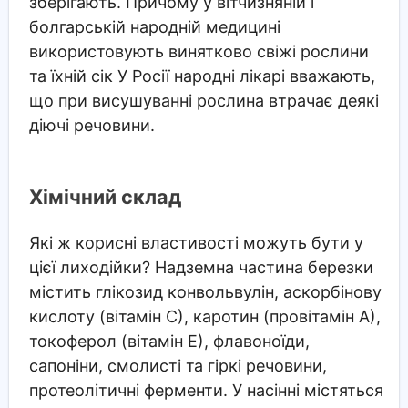
зберігають. Причому у вітчизняній і
болгарській народній медицині
використовують винятково свіжі рослини
та їхній сік У Росії народні лікарі вважають,
що при висушуванні рослина втрачає деякі
діючі речовини.
Хімічний склад
Які ж корисні властивості можуть бути у
цієї лиходійки? Надземна частина березки
містить глікозид конвольвулін, аскорбінову
кислоту (вітамін С), каротин (провітамін А),
токоферол (вітамін Е), флавоноїди,
сапоніни, смолисті та гіркі речовини,
протеолітичні ферменти. У насінні містяться