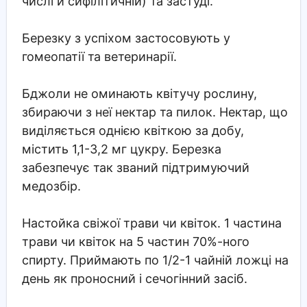
числі й сифілітичній) та застуді.
Березку з успіхом застосовують у
гомеопатії та ветеринарії.
Бджоли не оминають квітучу рослину,
збираючи з неї нектар та пилок. Нектар, що
виділяється однією квіткою за добу,
містить 1,1-3,2 мг цукру. Березка
забезпечує так званий підтримуючий
медозбір.
Настойка свіжої трави чи квіток. 1 частина
трави чи квіток на 5 частин 70%-ного
спирту. Приймають по 1/2-1 чайній ложці на
день як проносний і сечогінний засіб.