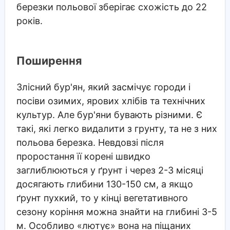
березки польової зберігає схожість до 22
років.
Поширення
Злісний бур'ян, який засмічує городи і
посіви озимих, ярових хлібів та технічних
культур. Але бур'яни бувають різними. Є
такі, які легко видалити з грунту, та не з них
польова березка. Невдовзі після
проростання її корені швидко
заглиблюються у ґрунт і через 2-3 місяці
досягають глибини 130-150 см, а якщо
ґрунт пухкий, то у кінці вегетативного
сезону коріння можна знайти на глибині 3-5
м. Особливо «лютує» вона на піщаних