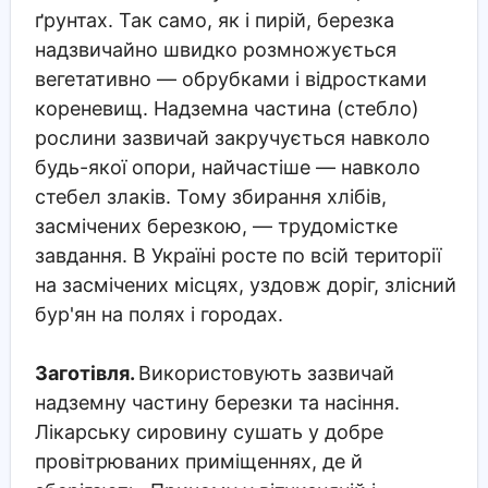
ґрунтах. Так само, як і пирій, березка
надзвичайно швидко розмножується
вегетативно — обрубками і відростками
кореневищ. Надземна частина (стебло)
рослини зазвичай закручується навколо
будь-якої опори, найчастіше — навколо
стебел злаків. Тому збирання хлібів,
засмічених березкою, — трудомістке
завдання. В Україні росте по всій території
на засмічених місцях, уздовж доріг, злісний
бур'ян на полях і городах.
Заготівля.
Використовують зазвичай
надземну частину березки та насіння.
Лікарську сировину сушать у добре
провітрюваних приміщеннях, де й