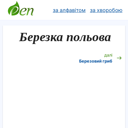
за алфавітом
за хворобою
Березка польова
далі
Березовий гриб