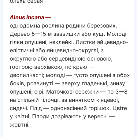
ольха серая
Alnus incana —
однодомна рослина родини березових.
Дерево 5—15 м заввишки або кущ. Молоді
гілки опушені, неклейкі. Листки яйцевидно-
еліптичні або яйцевидно-округлі, з
округлою або серцевидною основою,
гострою верхівкою, по краю —
двопилчасті; молоді — густо опушені з обох
боків, розвинуті — зверху гладенькі, знизу
опушені, сірі. Маточкові сережки — по 3—8
на спільній гілочці, за винятком кінцевої,
сидячі. Плід — однонасінний горішок. Цвіте
у квітні. Плоди дозрівають у вересні —
жовтні.