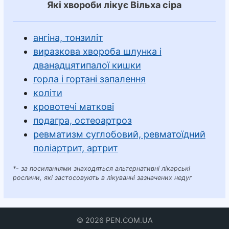
Які хвороби лікує Вільха сіра
ангіна, тонзиліт
виразкова хвороба шлунка і
дванадцятипалої кишки
горла і гортані запалення
коліти
кровотечі маткові
подагра, остеоартроз
ревматизм суглобовий, ревматоїдний
поліартрит, артрит
*- за посиланнями знаходяться альтернативні лікарські
рослини, які застосовують в лікуванні зазначених недуг
© 2026 PEN.COM.UA