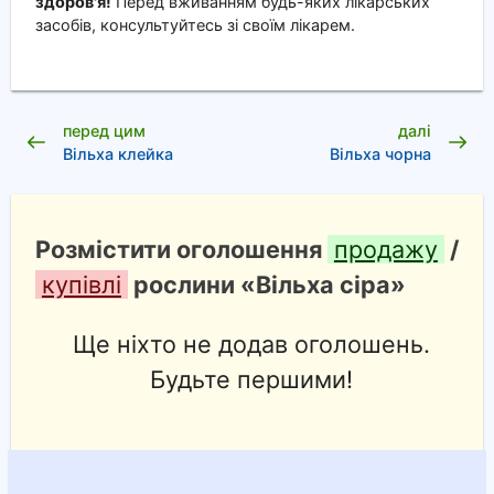
здоров'я!
Перед вживанням будь-яких лікарських
засобів, консультуйтесь зі своїм лікарем.
перед цим
далі
Вільха клейка
Вільха чорна
Розмістити оголошення
продажу
/
купівлі
рослини «Вільха сіра»
Ще ніхто не додав оголошень.
Будьте першими!