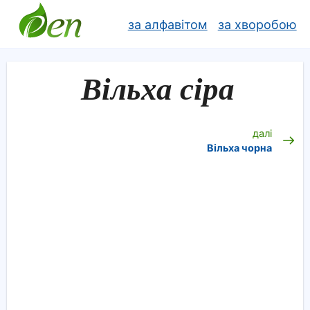
за алфавітом
за хворобою
Вільха сіра
далі
Вільха чорна