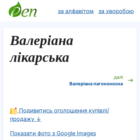
за алфавітом
за хворобою
Валеріана
лікарська
далі
Валеріана пагононосна
Подивитись оголошення купівлі/
продажу ↓
Показати фото з Google Images