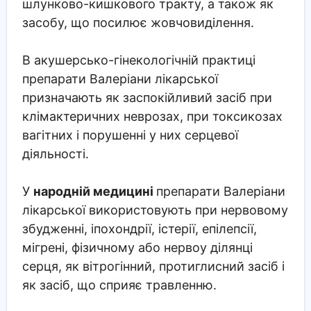
шлунково-кишкового тракту, а також як
засобу, що посилює жовчовиділення.
В акушерсько-гінекологічній практиці
препарати Валеріани лікарської
призначають як заспокійливий засіб при
клімактеричних неврозах, при токсикозах
вагітних і порушенні у них серцевої
діяльності.
У
народній медицині
препарати Валеріани
лікарської використовують при нервовому
збудженні, іпохондрії, істерії, епілепсії,
мігрені, фізичному або нервоу ділянці
серця, як вітрогінний, протиглисний засіб і
як засіб, що сприяє травленню.