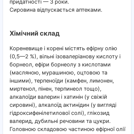
придатності — 3 роки.
Сировина відпускається аптеками.
Хімічний склад
Кореневище і корені містять ефірну олію
(0,5—2 %), вільні ізовалеріанову кислоту і
борнеол, ефіри борнеолу з кислотами
(масляною, мурашиною, оцтовою та
іншими), терпеноїди (камфен, лимонен,
миртенол, пінен, терпинеол тощо),
алкалоїди валерин і хатинін (у свіжій
сировині), алкалоїд актинідин (у вигляді
гідроксифенілетилової солі), глікозид
валерид, дубильні речовини та цукри.
Головною складовою частиною ефірної олії