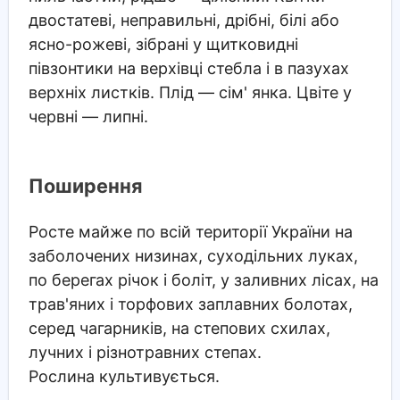
двостатеві, неправильні, дрібні, білі або
ясно-рожеві, зібрані у щитковидні
півзонтики на верхівці стебла і в пазухах
верхніх листків. Плід — сім' янка. Цвіте у
червні — липні.
Поширення
Росте майже по всій території України на
заболочених низинах, суходільних луках,
по берегах річок і боліт, у заливних лісах, на
трав'яних і торфових заплавних болотах,
серед чагарників, на степових схилах,
лучних і різнотравних степах.
Рослина культивується.