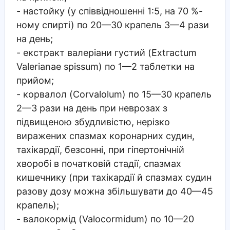
- настойку (у співвідношенні 1:5, на 70 %-
ному спирті) по 20—30 крапель 3—4 рази
на день;
- екстракт валеріани густий (Extгасtum
Valerianae spissum) по 1—2 таблетки на
прийом;
- корвалол (Corvalolum) по 15—30 крапель
2—3 рази на день при неврозах з
підвищеною збудливістю, нерізко
виражених спазмах коронарних судин,
тахікардії, безсонні, при гіпертонічній
хворобі в початковій стадії, спазмах
кишечнику (при тахікардії й спазмах судин
разову дозу можна збільшувати до 40—45
крапель);
- валокормід (Valocormidum) по 10—20