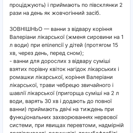
проціджують) і приймають по півсклянки 2
рази на день як жовчогінний засіб.
ЗОВНІШНЬО
— ванни з відвару коріння
Валеріани лікарської (жменя сировини на 1
л води) при епілепсії у дітей (протягом 15
хв, через день, перед сном);
- ванни для дорослих з відвару суміші
взятих порівну квіток нагідок лікарських і
ромашки лікарської, коріння Валеріани
лікарської, трави чебрецю звичайного і
шавлії лікарської (пригорща суміші на 2 л
води, варять 30 хв і додають до повної
ванни) приймають двічі на тиждень при
функціональних захворюваннях нервової
системи, при явищах перевтоми, надмірній