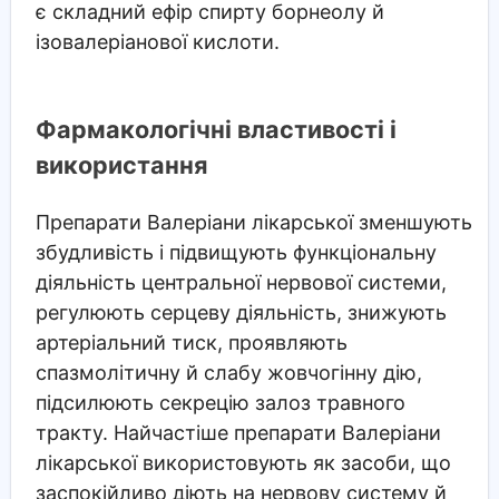
є складний ефір спирту борнеолу й
ізовалеріанової кислоти.
Фармакологічні властивості і
використання
Препарати Валеріани лікарської зменшують
збудливість і підвищують функціональну
діяльність центральної нервової системи,
регулюють серцеву діяльність, знижують
артеріальний тиск, проявляють
спазмолітичну й слабу жовчогінну дію,
підсилюють секрецію залоз травного
тракту. Найчастіше препарати Валеріани
лікарської використовують як засоби, що
заспокійливо діють на нервову систему й