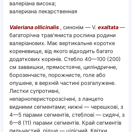
валеріана висока;
валериана лекарственная
Valeriana ollicinalis
, синонім — V.
exaltata
—
багаторічна трав'яниста рослина родини
валеріанових. Має вертикальне коротке
кореневище, від якого відходить багато
додаткових коренів. Стебло 40—100 (200)
см заввишки, прямостояче, циліндричне,
борозенчасте, порожнисте, голе або
опушене, в верхній частині розгалужене.
Листки супротивні,
непарноперисторозсічені, з ланцето
видними сегментами; нижні — черешкові, з
4—5 парами сегментів, стеблові — сидячі, з
6—8 (11) парами сегментів. Край сегментів
пильчастий, рідше — цілісний. Квітки