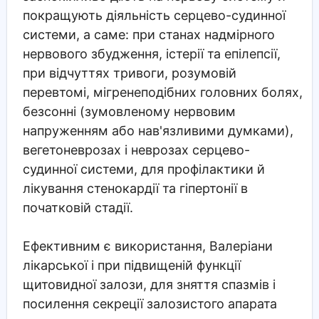
покращують діяльність серцево-судинної
системи, а саме: при станах надмірного
нервового збудження, істерії та епілепсії,
при відчуттях тривоги, розумовій
перевтомі, мігренеподібних головних болях,
безсонні (зумовленому нервовим
напруженням або нав'язливими думками),
вегетоневрозах і неврозах серцево-
судинної системи, для профілактики й
лікування стенокардії та гіпертонії в
початковій стадії.
Ефективним є використання, Валеріани
лікарської і при підвищеній функції
щитовидної залози, для зняття спазмів і
посилення секреції залозистого апарата