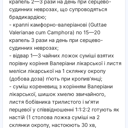
крапель 2—3 рази на день при серцево-
судинних неврозах, що супроводяться
брадикардією;
- краплі камфорно-валеріанові (Guttae
Valerianae cum Camphora) по 15—20
крапель 3 рази на день при серцево-
судинних неврозах;
- відвар 1—3 чайних ложок суміші взятих
порівну коріння Валеріани лікарської і листя
меліси лікарської на 1 склянку окропу
(добова доза) п'ють при кропив'янці;
- суміш кореневищ з корінням Валеріани
лікарської, шишок хмелю звичайного,
листя бобівника трилистого і м'яти
перцевої у співвідношенні 1:1:2:2 готують як
настій (1 столова ложка суміші на 2
склянки окропу, настоюють 30 хв,