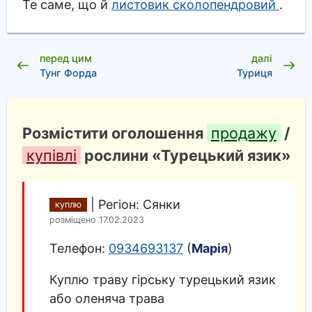
Те саме, що й
листовик сколопендровий
.
перед цим
далі
Тунг Форда
Туриця
Розмістити оголошення
продажу
/
купівлі
рослини «Турецький язик»
|
Регіон: Сянки
куплю
розміщено 17.02.2023
Телефон:
0934693137
(
Марія
)
Куплю траву гірську турецький язик
або оленяча трава