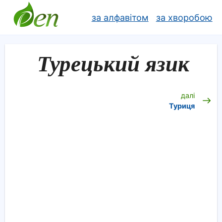
за алфавітом
за хворобою
Турецький язик
далі
Туриця