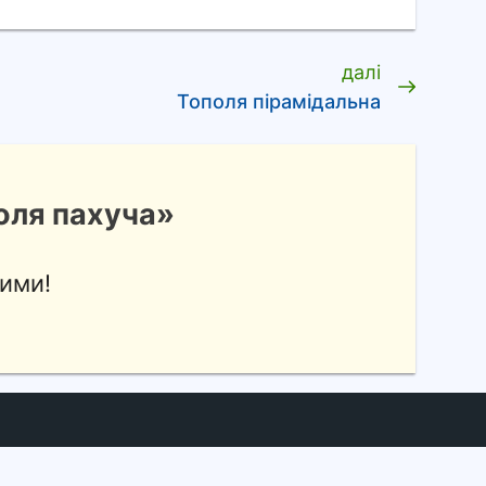
далі
Тополя пірамідальна
оля пахуча»
ими!