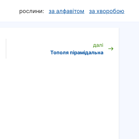
рослини:
за алфавітом
за хворобою
далі
Тополя пірамідальна