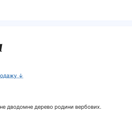
а
родажу ↓
не дводомне дерево родини вербових.