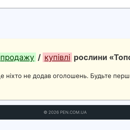
продажу
/
купівлі
рослини «Топ
е ніхто не додав оголошень. Будьте перш
© 2026 PEN.COM.UA