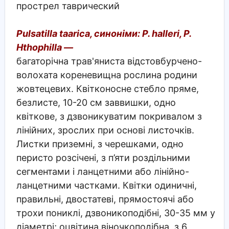
прострел таврический
Pulsatilla taarica, синоніми: P. halleri, P.
Hthophilla —
багаторічна трав'яниста відстовбурчено-
волохата кореневищна рослина родини
жовтецевих. Квітконосне стебло пряме,
безлисте, 10-20 см заввишки, одно
квіткове, з дзвоникуватим покривалом з
лінійних, зрослих при основі листочків.
Листки приземні, з черешками, одно
перисто розсічені, з п’яти роздільними
сегментами і ланцетними або лінійно-
ланцетними частками. Квітки одиничні,
правильні, двостатеві, прямостоячі або
трохи пониклі, дзвоникоподібні, 30-35 мм у
діаметрі; оцвітина віночкоподібна, з 6