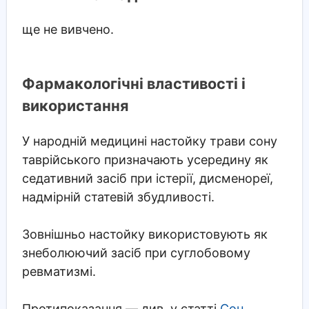
ще не вивчено.
Фармакологічні властивості і
використання
У народній медицині настойку трави сону
таврійського призначають усередину як
седативний засіб при істерії, дисменореї,
надмірній статевій збудливості.
Зовнішньо настойку використовують як
знеболюючий засіб при суглобовому
ревматизмі.
Протипоказання — див. у статті
Сон