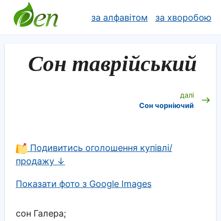
за алфавітом
за хворобою
Сон таврійський
далі
Сон чорніючий
Подивитись оголошення купівлі/
продажу ↓
Показати фото з Google Images
сон Галера;