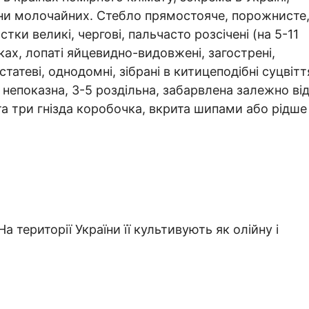
ини молочайних. Стебло прямостояче, порожнисте
тки великі, чергові, пальчасто розсічені (на 5-11
ках, лопаті яйцевидно-видовжені, загострені,
статеві, однодомні, зібрані в китицеподібні суцвітт
 непоказна, 3-5 роздільна, забарвлена залежно ві
та три гнізда коробочка, вкрита шипами або рідше
 території України її культивують як олійну і