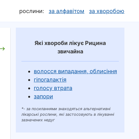
рослини:
за алфавітом
за хворобою
Які хвороби лікує Рицина
звичайна
волосся випадання, облисіння
гіпогалактія
голосу втрата
запори
*- за посиланнями знаходяться альтернативні
лікарські рослини, які застосовують в лікуванні
зазначених недуг