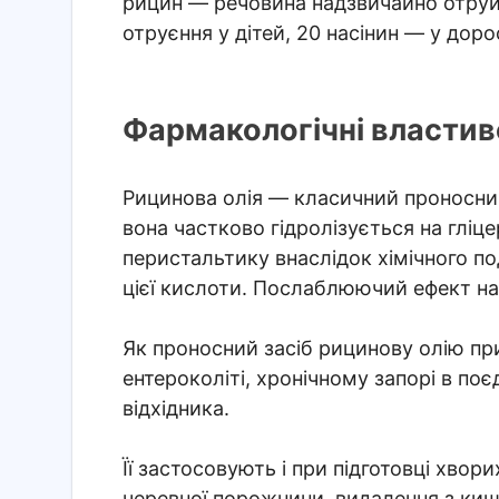
рицин — речовина надзвичайно отруй
отруєння у дітей, 20 насінин — у доро
Фармакологічні властиво
Рицинова олія — класичний проносни
вона частково гідролізується на гліц
перистальтику внаслідок хімічного 
цієї кислоти. Послаблюючий ефект на
Як проносний засіб рицинову олію п
ентероколіті, хронічному запорі в по
відхідника.
Її застосовують і при підготовці хвор
черевної порожнини, видалення з кишок