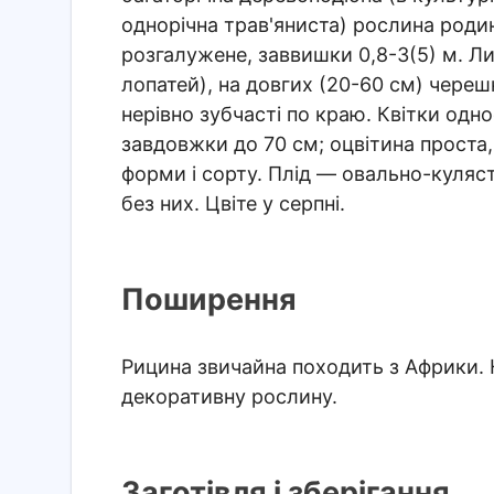
однорічна трав'яниста) рослина род
розгалужене, заввишки 0,8-3(5) м. Лис
лопатей), на довгих (20-60 см) череш
нерівно зубчасті по краю. Квітки одно
завдовжки до 70 см; оцвітина проста,
форми і сорту. Плід — овально-куляс
без них. Цвіте у серпні.
Поширення
Рицина звичайна походить з Африки. На
декоративну рослину.
Заготівля і зберігання