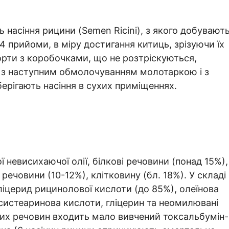
насіння рицини (Semen Ricini), з якого добувают
4 прийоми, в міру достигання китиць, зрізуючи їх
рти з коробочками, що не розтріскуються,
 з наступним обмолочуванням молотаркою і з
ерігають насіння в сухих приміщеннях.
 невисихаючої олії, білкові речовини (понад 15%),
 речовини (10-12%), клітковину (бл. 18%). У складі
ліцерид рицинолової кислоти (до 85%), олеїнова
оксистеаринова кислоти, гліцерин та неомилювані
вих речовин входить мало вивчений токсальбумін-