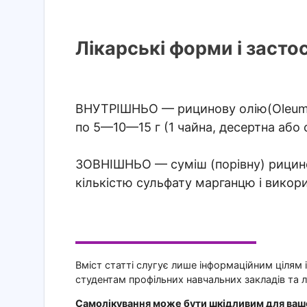
Лікарські форми і засто
ВНУТРІШНЬО
— рицинову олію(Oleum 
по 5—10—15 г (1 чайна, десертна або
ЗОВНІШНЬО
— суміш (порівну) рицин
кількістю сульфату марганцю і викор
Вміст статті слугує лише інформаційним цілям 
студентам профільних навчальних закладів та л
Самолікування може бути шкідливим для вашо