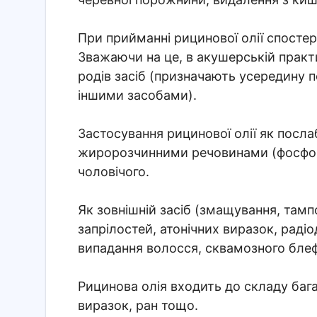
При прийманні рицинової олії спостер
Зважаючи на це, в акушерській практ
родів засіб (призначають усередину по
іншими засобами).
Застосування рицинової олії як посл
жиророзчинними речовинами (фосфор, 
чоловічого.
Як зовнішній засіб (змащування, там
запрілостей, атонічних виразок, радіо
випадання волосся, сквамозного блеф
Рицинова олія входить до складу багат
виразок, ран тощо.