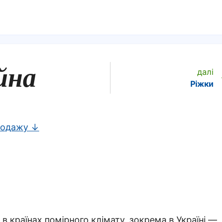
йна
далі
Ріжки
родажу ↓
 в країнах помірного клімату, зокрема в Україні,—