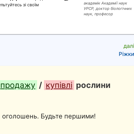
академік Академії наук
льтуйтесь зі своїм
УРСР, доктор біологічних
наук, професор
дал
Ріжк
продажу
/
купівлі
рослини
в оголошень. Будьте першими!