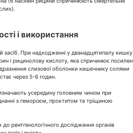
на (6 насінин рицини спричинюють смертельне
слих).
сті і використання
й засіб. При надходженні у дванадцятипалу кишку
ерин і рицинолову кислоту, яка спричинює посилен
подразнення слизової оболонки кишечнику солями
стає через 5-6 годин.
ризначають усередину головним чином при
єднанні з гемороєм, проктитом та тріщиною
их до рентгенологічного дослідження органів
 газів і вмісту.