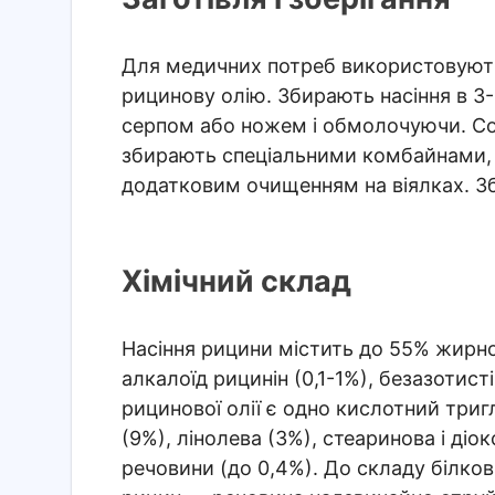
Для медичних потреб використовують 
рицинову олію. Збирають насіння в 3-
серпом або ножем і обмолочуючи. Со
збирають спеціальними комбайнами,
додатковим очищенням на віялках. Зб
Хімічний склад
Насіння рицини містить до 55% жирної
алкалоїд рицинін (0,1-1%), безазотисті
рицинової олії є одно кислотний триг
(9%), лінолева (3%), стеаринова і ді
речовини (до 0,4%). До складу білко