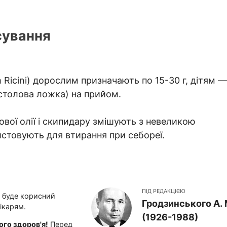
сування
Ricini) дорослим призначають по 15-30 г, дітям —
 столова ложка) на прийом.
ової олії і скипидару змішують з невеликою
истовують для втирання при себореї.
ПІД РЕДАКЦІЄЮ
і буде корисний
Гродзинського A. 
ікарям.
(1926-1988)
го здоров'я!
Перед