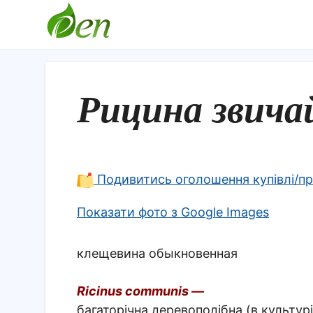
Рицина звича
Подивитись оголошення купівлі/п
Показати фото з Google Images
клещевина обыкновенная
Ricinus communis —
багаторічна деревоподібна (в культурі