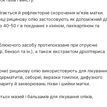
ігається й рефлекторне скорочення м'язів матки.
иці рицинову олію застосовують як допоміжний д
 40-50 г в поєднанні з хініном, пахікарпіном та
аблюючого засобу протипоказане при отруєнні
бензол та ін.), а також екстрактом дріоптериса
пони) рицинову олію використовують для лікуванн
дерматитів, себореї, виразки гомілки, дифузного
ариту й захворювань піхви і шийки матки.
ьох мазей і бальзамів для лікування опіків,