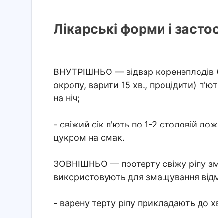
Лікарські форми і засто
ВНУТРІШНЬО
— відвар коренеплодів 
окропу, варити 15 хв., процідити) п'ют
на ніч;
- свіжий сік п'ють по 1-2 столовій л
цукром на смак.
ЗОВНІШНЬО
— протерту свіжу ріпу з
використовують для змащування відм
- варену терту ріпу прикладають до х