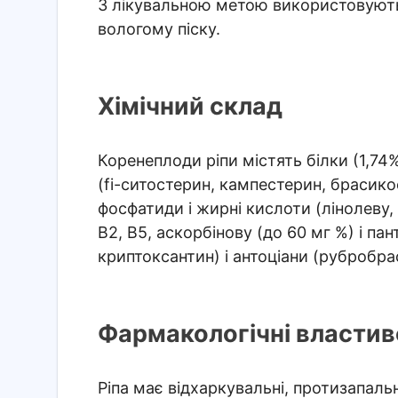
З лікувальною метою використовують с
вологому піску.
Хімічний склад
Коренеплоди ріпи містять білки (1,74%
(fi-ситостерин, кампестерин, брасикос
фосфатиди і жирні кислоти (лінолеву, 
В2, В5, аскорбінову (до 60 мг %) і па
криптоксантин) і антоціани (рубробра
Фармакологічні властиво
Ріпа має відхаркувальні, протизапаль