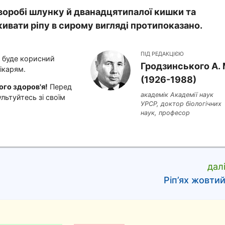
хворобі шлунку й дванадцятипалої кишки та
живати ріпу в сирому вигляді протипоказано.
ПІД РЕДАКЦІЄЮ
і буде корисний
Гродзинського A. 
ікарям.
(1926-1988)
го здоров'я!
Перед
академік Академії наук
льтуйтесь зі своїм
УРСР, доктор біологічних
наук, професор
дал
Ріп’ях жовти