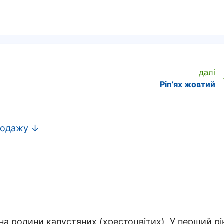
далі
Ріп’ях жовтий
родажу ↓
на родини капустяних (хрестоцвітих). У перший рі