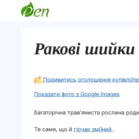
Ракові шийки
Подивитись оголошення купівлі/п
Показати фото з Google Images
багаторічна трав'яниста рослина род
Те саме, що й
гірчак зміїний
.