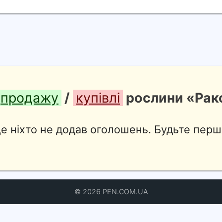
продажу
/
купівлі
рослини «Рак
е ніхто не додав оголошень. Будьте перш
© 2026 PEN.COM.UA