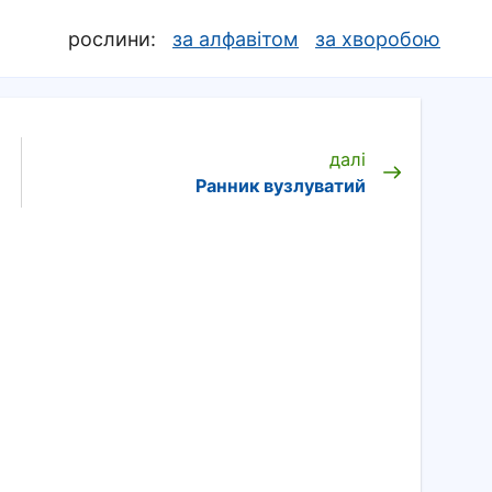
рослини:
за алфавітом
за хворобою
далі
Ранник вузлуватий