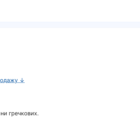
родажу ↓
ини гречкових.