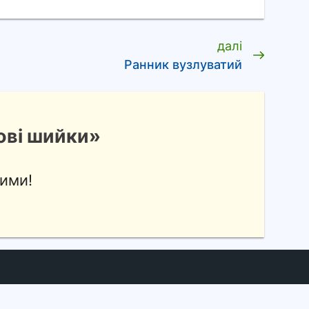
далі
Ранник вузлуватий
ові шийки»
ими!