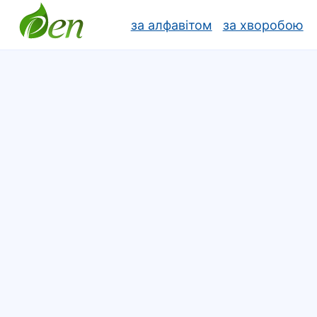
за алфавітом
за хворобою