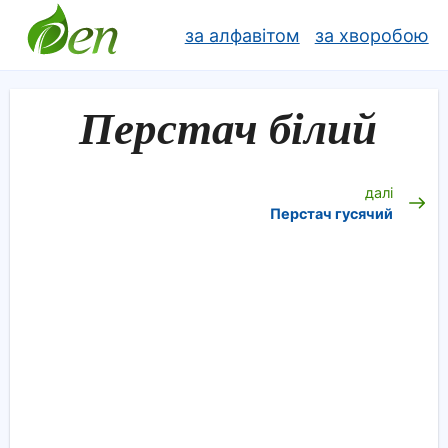
за алфавітом
за хворобою
Перстач білий
далі
Перстач гусячий