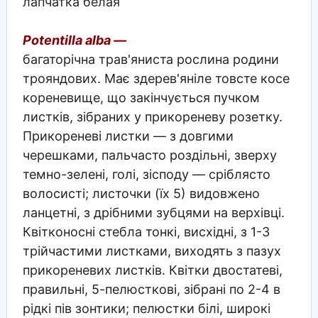
лапчатка белая
Potentilla alba —
багаторічна трав'яниста рослина родини
трояндових. Має здерев'яніле товсте косе
кореневище, що закінчується пучком
листків, зібраних у прикореневу розетку.
Прикореневі листки — з довгими
черешками, пальчасто роздільні, зверху
темно-зелені, голі, зісподу — сріблясто
волосисті; листочки (їх 5) видовжено
ланцетні, з дрібними зубцями на верхівці.
Квітконосні стебла тонкі, висхідні, з 1-3
трійчастими листками, виходять з пазух
прикореневих листків. Квітки двостатеві,
правильні, 5-пелюсткові, зібрані по 2-4 в
рідкі пів зонтики; пелюстки білі, широкі