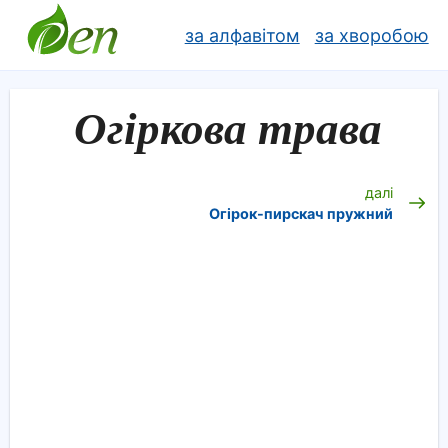
за алфавітом
за хворобою
Огіркова трава
далі
Огірок-пирскач пружний