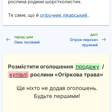
рослина родини шорстколистих.
Те саме, що й
огірочник лікарський
.
далі
перед цим
Огірок-пирскач
Овес посівний
пружний
Розмістити оголошення
продажу
/
купівлі
рослини «Огіркова трава»
Ще ніхто не додав оголошень.
Будьте першими!