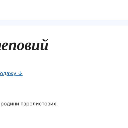
теповий
родажу ↓
а родини паролистових.