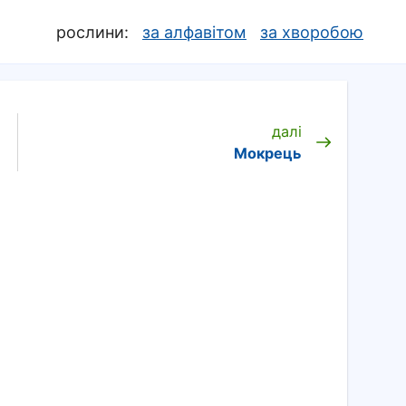
рослини:
за алфавітом
за хворобою
далі
Мокрець