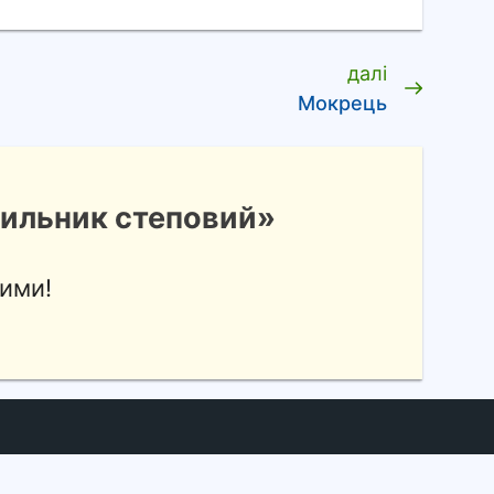
далі
Мокрець
ильник степовий»
ими!