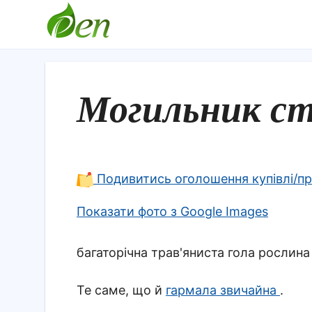
Могильник с
Подивитись оголошення купівлі/п
Показати фото з Google Images
багаторічна трав'яниста гола рослин
Те саме, що й
гармала звичайна
.