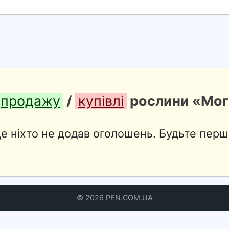
продажу
/
купівлі
рослини «Мог
е ніхто не додав оголошень. Будьте перш
© 2026 PEN.COM.UA