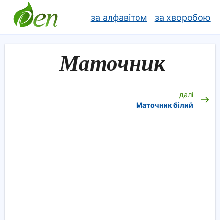
за алфавітом
за хворобою
Маточник
далі
Маточник білий