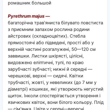
ромашник большой
Pyrethrum majus —
багаторічна трав'яниста білувато повстиста
з приємним запахом рослина родини
айстрових (складноцвітих). Стебла
прямостоячі або підведені, прості або у
верхній частині розгалужені, 50—120 см
заввишки. Листки шкірясті, цілісні,
видовжено еліптичні, тупі, по краю
зарубчасті зубчасті; нижні й середні —
черешкові, верхні — сидячі. Квітки
трубчасті, жовті, у невеликих (до 7 мм у
діаметрі) кошиках, які утворюють негустий
щиток. Інколи спостерігається утворення і
язичкових квіток, вони білого кольору. Плід
— сім'янка. Цвіте у серпні—вересні.