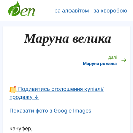
за алфавітом
за хворобою
Маруна велика
далі
Маруна рожева
Подивитись оголошення купівлі/
продажу ↓
Показати фото з Google Images
кануфер;