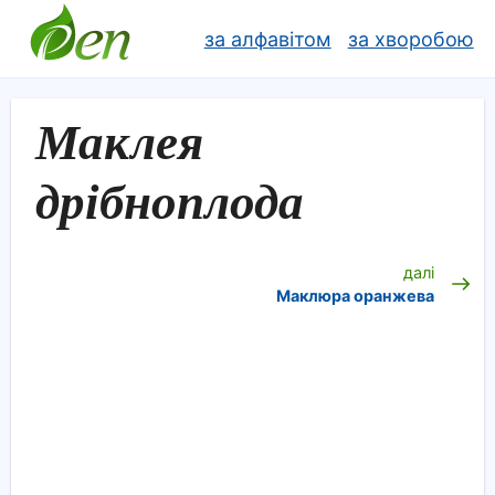
за алфавітом
за хворобою
Маклея
дрібноплода
далі
Маклюра оранжева