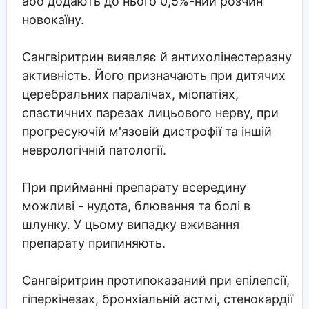
або додають до нього 0,5%-ний розчин
новокаїну.
Сангвіритрин виявляє й антихолінестеразну
активність. Його призначають при дитячих
церебральних паралічах, міопатіях,
спастичних парезах лицьового нерву, при
прогресуючій м'язовій дистрофії та іншій
неврологічній патології.
При прийманні препарату всередину
можливі - нудота, блювання та болі в
шлунку. У цьому випадку вживання
препарату припиняють.
Сангвіритрин протипоказаний при епілепсії,
гіперкінезах, бронхіальній астмі, стенокардії