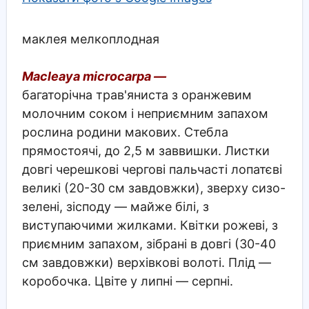
маклея мелкоплодная
Macleaya microcarpa —
багаторічна трав'яниста з оранжевим
молочним соком і неприємним запахом
рослина родини макових. Стебла
прямостоячі, до 2,5 м заввишки. Листки
довгі черешкові чергові пальчасті лопатєві
великі (20-30 см завдовжки), зверху сизо-
зелені, зісподу — майже білі, з
виступаючими жилками. Квітки рожеві, з
приємним запахом, зібрані в довгі (30-40
см завдовжки) верхівкові волоті. Плід —
коробочка. Цвіте у липні — серпні.