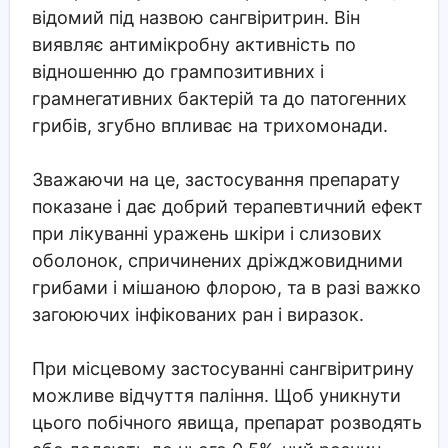
відомий під назвою сангвіритрин. Він
виявляє антимікробну активність по
відношенню до грампозитивних і
грамнегативних бактерій та до патогенних
грибів, згубно впливає на трихомонади.
Зважаючи на це, застосування препарату
показане і дає добрий терапевтичний ефект
при лікуванні уражень шкіри і слизових
оболонок, спричинених дріжджовидними
грибами і мішаною флорою, та в разі важко
загоюючих інфікованих ран і виразок.
При місцевому застосуванні сангвіритрину
можливе відчуття паління. Щоб уникнути
цього побічного явища, препарат розводять