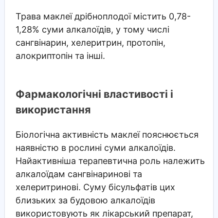
Трава маклеї дрібноплодої містить 0,78-
1,28% суми алкалоїдів, у тому числі
сангвінарин, хелеритрин, протопін,
алокриптопін та інші.
Фармакологічні властивості і
використання
Біологічна активність маклеї пояснюється
наявністю в рослині суми алкалоїдів.
Найактивніша терапевтична роль належить
алкалоїдам сангвінаринові та
хелеритринові. Суму бісульфатів цих
близьких за будовою алкалоїдів
використовують як лікарський препарат,