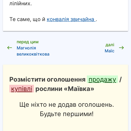
лілійних.
Те саме, що й
конвалія звичайна
.
перед цим
далі
Магнолія
Маїс
великоквіткова
Розмістити оголошення
продажу
/
купівлі
рослини «Маївка»
Ще ніхто не додав оголошень.
Будьте першими!