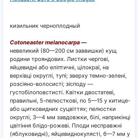
кизильник черноплодный
Cotoneaster melanocarpa —
невеликий (80—200 см заввишки) кущ
родини трояндових. Листки чергові,
яйцевидні або еліптичні, цілокраї, на
верхівці округлі, тупі; зверху темно-зелені,
розсіяно-волосисті; зісподу —
густобілоповстисті. Квітки двостатеві,
правильні, 5-пелюсткові, по 5—15 у китице-
або щитковидних суцвіттях; пелюстки
округлі, 3—4 мм завдовжки, білі, наприкінці
цвітіння блідо-рожеві. Плоди несправжні
(яблуковидні), яйцевиднокулясті, 6—7 мм у