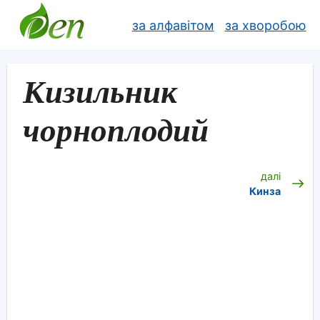
за алфавітом
за хворобою
Кизильник
чорноплодий
далі
Кинза