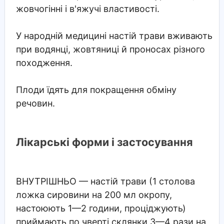
жовчогінні і в'яжучі властивості.
У народній медицині настій трави вживають
при водянці, жовтяниці й проносах різного
походження.
Плоди їдять для покращення обміну
речовин.
Лікарські форми і застосування
ВНУТРІШНЬО
— настій трави (1 столова
ложка сировини на 200 мл окропу,
настоюють 1—2 години, проціджують)
приймають по чверті склянки 3—4 рази на