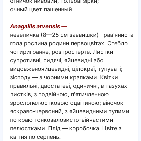
огничок нивовий, польові зірки;
очный цвет пашенный
Anagallis arvensis —
невеличка (8—25 см заввишки) трав'яниста
гола рослина родини первоцвітах. Стебло
чотиригранне, розпростерте. Листки
супротивні, сидячі, яйцевидні або
видовженояйцевидні, цілокраї, тупуваті;
зісподу — з чорними крапками. Квітки
правильні, двостатеві, одиничні, в пазухах
листків, з подвійною, п'ятичленною
зрослопелюстковою оцвітиною; віночок
яскраво-червоний, з яйцевидними тупими
по краю тонкозалозисто-війчастими
пелюстками. Плід — коробочка. Цвіте з
квітня по серпень.