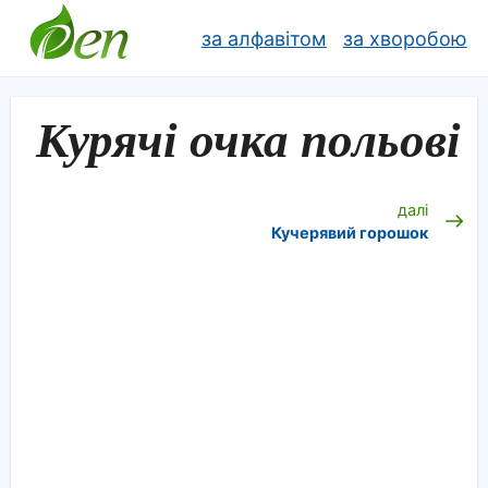
за алфавітом
за хворобою
Курячі очка польові
далі
Кучерявий горошок