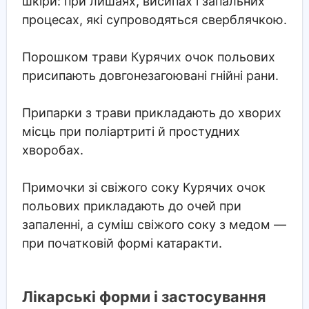
шкіри: при лишаях, висипах і запальних
процесах, які супроводяться сверблячкою.
Порошком трави Курячих очок польових
присипають довгонезагоювані гнійні рани.
Припарки з трави прикладають до хворих
місць при поліартриті й простудних
хворобах.
Примочки зі свіжого соку Курячих очок
польових прикладають до очей при
запаленні, а суміш свіжого соку з медом —
при початковій формі катаракти.
Лікарські форми і застосування