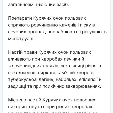
загальнозміцнюючий засіб.
Препарати Курячих очок польових
сприяють розчиненню каменів і піску в
сечових органах, послаблюють і регулюють
менструації.
Настій трави Курячих очок польових
вживають при хворобах печінки й
жовчовивідних шляхів, жовтяниці різного
походження, нирковокам'яній хворобі,
туберкульозі легень, набряках, епілепсії й
задишці та при психічних захворюваннях.
Місцево настій Курячих очок польових
використовують при різних хворобах