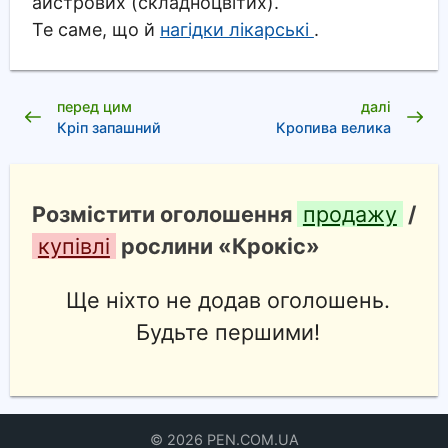
айстрових (складноцвітих).
Те саме, що й
нагідки лікарські
.
перед цим
далі
Кріп запашний
Кропива велика
Розмістити оголошення
продажу
/
купівлі
рослини «Крокіс»
Ще ніхто не додав оголошень.
Будьте першими!
© 2026 PEN.COM.UA