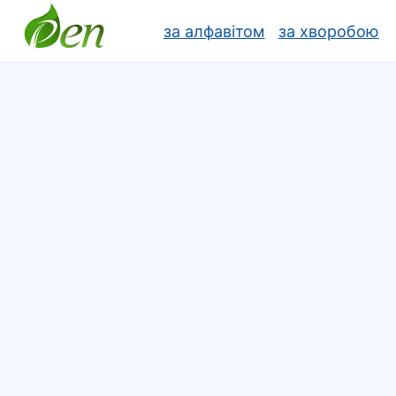
за алфавітом
за хворобою