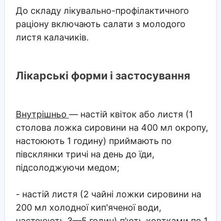
До складу лікувально-профілактичного
раціону включають салати з молодого
листя калачиків.
Лікарські форми і застосування
Внутрішньо
— настій квіток або листя (1
столова ложка сировини на 400 мл окропу,
настоюють 1 годину) приймають по
півсклянки тричі на день до їди,
підсолоджуючи медом;
- настій листя (2 чайні ложки сировини на
200 мл холодної кип'яченої води,
настоюють 3—5 годин) п'ють ковтками по 1