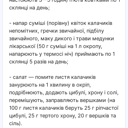
склянці на день;
- напар суміші (порівну) квіток калачиків
непомітних, гречки звичайної, підбілу
звичайного, маку дикого і трави медунки
лікарської (50 г суміші на 1 л окропу,
напарюють у термосі ніч) приймають по 1
склянці 5 разів на день;
- салат — помите листя калачиків
занурюють на 1 хвилину в окріп,
подрібнюють, додають цибулі, хрону і солі,
перемішують, заправляють вершками (на
100 г листя калачиків беруть 25 г ріпчастої
цибулі, 25 г тертого хрону, 20 г вершків та
сіль).