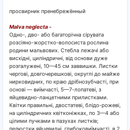
просвирник пренебрежённый
Malva neglecta -
Одно-, дво- або багаторічна сірувата
розсіяно-жорстко-волосиста рослина
родини мальвових. Стебла лежачі або
висхідні, циліндричні, від основи дуже
розгалужені, 10—45 см заввишки. Листки
чергові, довгочерешкові, округлі до майже
нирковидних, по краю дрібнозубчасті, при
основі — виїмчасті, 5—7-лопатеві, з
яйцевидно-ланцетними прилистками.
Квітки правильні, двостатеві, блідо-рожеві,
на циліндричних квітконіжках, по 3—4 або
цілими пучками в пазухах листків;
пелюстки яйцевидні, глибоковиїмчасті, в 2