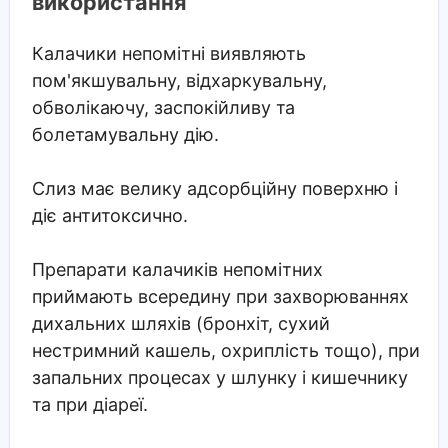
використання
Калачики непомітні виявляють
пом'якшувальну, відхаркувальну,
обволікаючу, заспокійливу та
болетамувальну дію.
Слиз має велику адсорбційну поверхню і
діє антитоксично.
Препарати калачиків непомітних
приймають всередину при захворюваннях
дихальних шляхів (бронхіт, сухий
нестримний кашель, охриплість тощо), при
запальних процесах у шлунку і кишечнику
та при діареї.