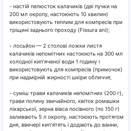
- настій пелюсток калачиків (дві пучки на
200 мл окропу, настоюють 10 хвилин)
використовують теплим для компресів при
тріщині заднього проходу (Fissura ani);
- лосьйон — 2 столові ложки листя
калачиків непомітних настоюють на 300 мл
холодної кип'яченої води 1 годину і
використовують для компресів (примочок)
при надмірній жирності шкіри обличчя;
- суміш трави калачиків непомітних (200 г),
трави полину звичайного, квіток ромашки
лікарської, зерна вівса посівного (по 150 г)
заливають 5 л окропу, настоюють протягом
дня, ввечері кип'ятять і додають до ванни,