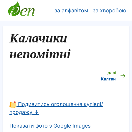
за алфавітом
за хворобою
Калачики
непомітні
далі
Калган
Подивитись оголошення купівлі/
продажу ↓
Показати фото з Google Images