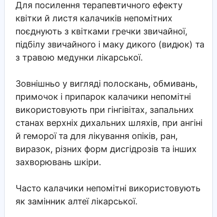
Для посилення терапевтичного ефекту
квітки й листя калачиків непомітних
поєднують з квітками гречки звичайної,
підбілу звичайного і маку дикого (видюк) та
з травою медунки лікарської.
Зовнішньо у вигляді полоскань, обмивань,
примочок і припарок калачики непомітні
використовують при гінгівітах, запальних
станах верхніх дихальних шляхів, при ангіні
й геморої та для лікування опіків, ран,
виразок, різних форм дисгідрозів та інших
захворювань шкіри.
Часто калачики непомітні використовують
як замінник алтеї лікарської.