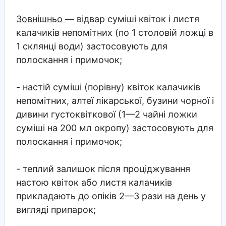
Зовнішньо
— відвар суміші квіток і листя
калачиків непомітних (по 1 столовій ложці в
1 склянці води) застосовують для
полоскання і примочок;
- настій суміші (порівну) квіток калачиків
непомітних, алтеї лікарської, бузини чорної і
дивини густоквіткової (1—2 чайні ложки
суміші на 200 мл окропу) застосовують для
полоскання і примочок;
- теплий залишок після проціджування
настою квіток або листя калачиків
прикладають до опіків 2—3 рази на день у
вигляді припарок;