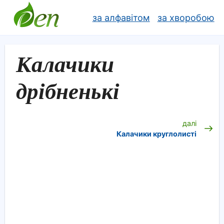
за алфавітом
за хворобою
Калачики
дрібненькі
далі
Калачики круглолисті