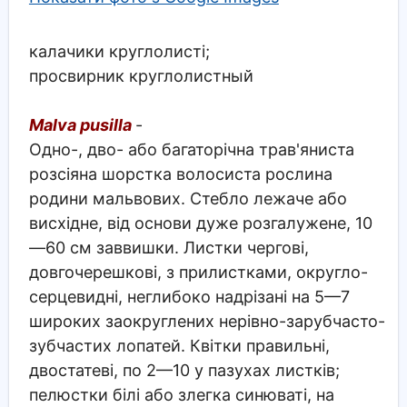
калачики круглолисті;
просвирник круглолистный
Malva pusilla
-
Одно-, дво- або багаторічна трав'яниста
розсіяна шорстка волосиста рослина
родини мальвових. Стебло лежаче або
висхідне, від основи дуже розгалужене, 10
—60 см заввишки. Листки чергові,
довгочерешкові, з прилистками, округло-
серцевидні, неглибоко надрізані на 5—7
широких заокруглених нерівно-зарубчасто-
зубчастих лопатей. Квітки правильні,
двостатеві, по 2—10 у пазухах листків;
пелюстки білі або злегка синюваті, на