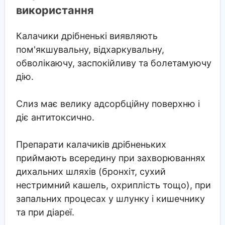
використання
Калачики дрібненькі виявляють
пом'якшувальну, відхаркувальну,
обволікаючу, заспокійливу та болетамуючу
дію.
Слиз має велику адсорбційну поверхню і
діє антитоксично.
Препарати калачиків дрібненьких
приймають всередину при захворюваннях
дихальних шляхів (бронхіт, сухий
нестримний кашель, охриплість тощо), при
запальних процесах у шлунку і кишечнику
та при діареї.