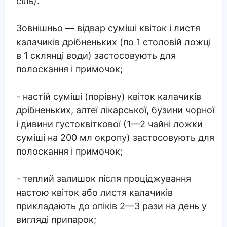
сіль).
Зовнішньо
— відвар суміші квіток і листя
калачиків дрібненьких (по 1 столовій ложці
в 1 склянці води) застосовують для
полоскання і примочок;
- настій суміші (порівну) квіток калачиків
дрібненьких, алтеї лікарської, бузини чорної
і дивини густоквіткової (1—2 чайні ложки
суміші на 200 мл окропу) застосовують для
полоскання і примочок;
- теплий залишок після проціджування
настою квіток або листя калачиків
прикладають до опіків 2—3 рази на день у
вигляді припарок;