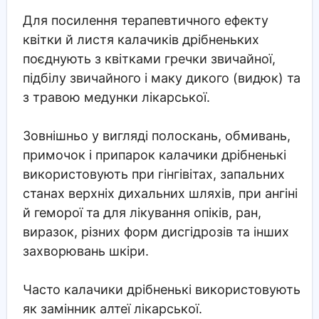
Для посилення терапевтичного ефекту
квітки й листя калачиків дрібненьких
поєднують з квітками гречки звичайної,
підбілу звичайного і маку дикого (видюк) та
з травою медунки лікарської.
Зовнішньо у вигляді полоскань, обмивань,
примочок і припарок калачики дрібненькі
використовують при гінгівітах, запальних
станах верхніх дихальних шляхів, при ангіні
й геморої та для лікування опіків, ран,
виразок, різних форм дисгідрозів та інших
захворювань шкіри.
Часто калачики дрібненькі використовують
як замінник алтеї лікарської.