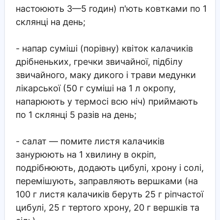
настоюють 3—5 годин) п'ють ковтками по 1
склянці на день;
- напар суміші (порівну) квіток калачиків
дрібненьких, гречки звичайної, підбілу
звичайного, маку дикого і трави медунки
лікарської (50 г суміші на 1 л окропу,
напарюють у термосі всю ніч) приймають
по 1 склянці 5 разів на день;
- салат — помите листя калачиків
занурюють на 1 хвилину в окріп,
подрібнюють, додають цибулі, хрону і солі,
перемішують, заправляють вершками (на
100 г листя калачиків беруть 25 г ріпчастої
цибулі, 25 г тертого хрону, 20 г вершків та