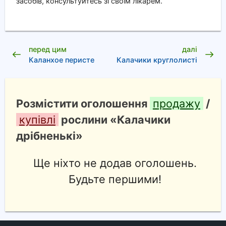
засобів, консультуйтесь зі своїм лікарем.
перед цим
далі
Каланхое перисте
Калачики круглолисті
Розмістити оголошення
продажу
/
купівлі
рослини «Калачики
дрібненькі»
Ще ніхто не додав оголошень.
Будьте першими!