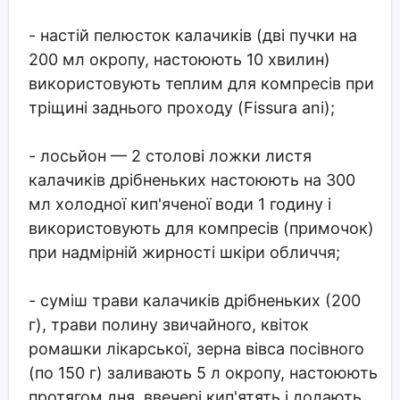
- настій пелюсток калачиків (дві пучки на
200 мл окропу, настоюють 10 хвилин)
використовують теплим для компресів при
тріщині заднього проходу (Fissura ani);
- лосьйон — 2 столові ложки листя
калачиків дрібненьких настоюють на 300
мл холодної кип'яченої води 1 годину і
використовують для компресів (примочок)
при надмірній жирності шкіри обличчя;
- суміш трави калачиків дрібненьких (200
г), трави полину звичайного, квіток
ромашки лікарської, зерна вівса посівного
(по 150 г) заливають 5 л окропу, настоюють
протягом дня, ввечері кип'ятять і додають