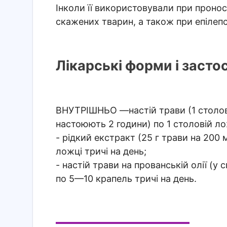
Інколи її використовували при проноса
скажених тварин, а також при епілепсі
Лікарські форми і засто
ВНУТРІШНЬО
—настій трави (1 столо
настоюють 2 години) по 1 столовій лож
- рідкий екстракт (25 г трави на 200
ложці тричі на день;
- настій трави на прованській олії (у 
по 5—10 крапель тричі на день.