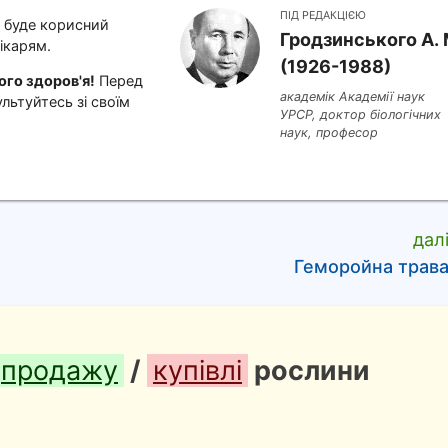
ПІД РЕДАКЦІЄЮ
і буде корисний
Гродзинського A. 
ікарям.
(1926-1988)
го здоров'я!
Перед
академік Академії наук
льтуйтесь зі своїм
УРСР, доктор біологічних
наук, професор
дал
Геморойна трав
продажу
/
купівлі
рослини