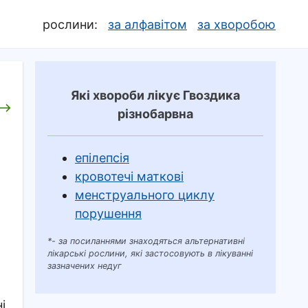
рослини:
за алфавітом
за хворобою
Які хвороби лікує Гвоздика
різнобарвна
епілепсія
кровотечі маткові
менструального циклу
порушення
*- за посиланнями знаходяться альтернативні
лікарські рослини, які застосовують в лікуванні
зазначених недуг
і,