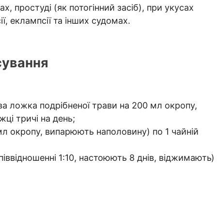
х, простуді (як потогінний засіб), при укусах
ї, еклампсії та інших судомах.
сування
ва ложка подрібненої трави на 200 мл окропу,
ці тричі на день;
 мл окропу, випарюють наполовину) по 1 чайній
співвідношенні 1:10, настоюють 8 днів, віджимають)