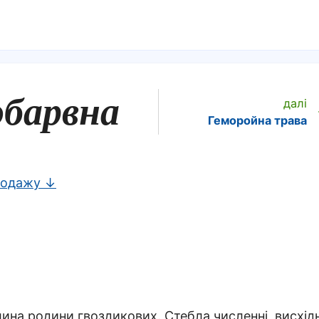
обарвна
далі
Геморойна трава
родажу ↓
ина родини гвоздикових. Стебла численні, висхідн