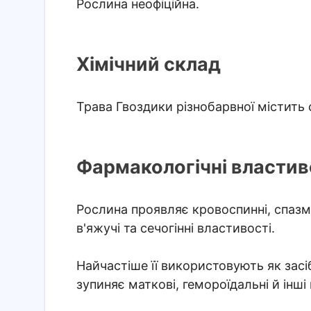
Рослина неофіційна.
Хімічний склад
Трава Гвоздики різнобарвної містить с
Фармакологічні властиво
Рослина проявляє кровоспинні, спазмо
в'яжучі та сечогінні властивості.
Найчастіше її використовують як засі
зупиняє маткові, гемороїдальні й інші 