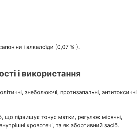
апоніни і алкалоїди (0,07 % ).
сті і використання
літичні, знеболюючі, протизапальні, антитоксичні
б, що підвищує тонус матки, регулює місячні,
внутрішні кровотечі, та як абортивний засіб.