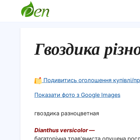
Гвоздика різн
Подивитись оголошення купівлі/п
Показати фото з Google Images
гвоздика разноцветная
Dianthus versicolor —
багаторічна трав'яниста опушена росл