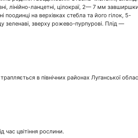
і, лінійно-ланцетні, цілокраї, 2— 7 мм завширшки
і поодинці на верхівках стебла та його гілок, 5-
ду зеленаві, зверху рожево-пурпурові. Плід —
 трапляється в північних районах Луганської облас
д час цвітіння рослини.