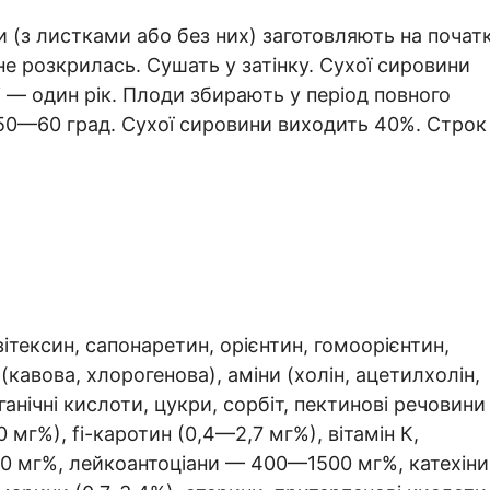
и (з листками або без них) заготовляють на почат
 не розкрилась. Сушать у затінку. Сухої сировини
— один рік. Плоди збирають у період повного
 50—60 град. Сухої сировини виходить 40%. Строк
вітексин, сапонаретин, орієнтин, гомоорієнтин,
кавова, хлорогенова), аміни (холін, ацетилхолін,
анічні кислоти, цукри, сорбіт, пектинові речовини
0 мг%), fi-каротин (0,4—2,7 мг%), вітамін К,
00 мг%, лейкоантоціани — 400—1500 мг%, катехіни