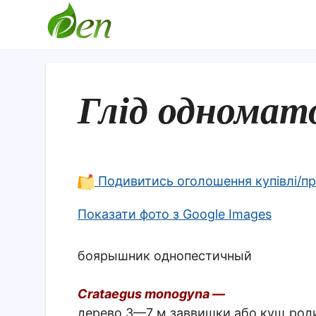
Глід одномат
Подивитись оголошення купівлі/п
Показати фото з Google Images
боярышник однопестичный
Crataegus monogyna —
дерево 3—7 м заввишки або кущ роди