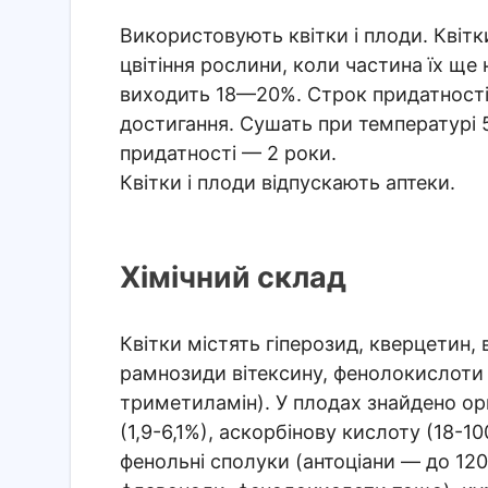
Використовують квітки і плоди. Квітк
цвітіння рослини, коли частина їх ще
виходить 18—20%. Строк придатності 
достигання. Сушать при температурі
придатності — 2 роки.
Квітки і плоди відпускають аптеки.
Хімічний склад
Квітки містять гіперозид, кверцетин, 
рамнозиди вітексину, фенолокислоти (
триметиламін). У плодах знайдено орг
(1,9-6,1%), аскорбінову кислоту (18-10
фенольні сполуки (антоціани — до 12