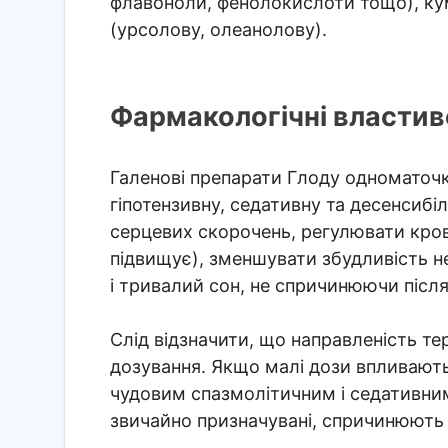
флавоноли, фенолокислоти тощо), кум
(урсолову, олеанолову).
Фармакологічні властиво
Галенові препарати Глоду одноматочк
гіпотензивну, седативну та десенсибі
серцевих скорочень, регулювати кро
підвищує), зменшувати збудливість н
і тривалий сон, не спричинюючи після
Слід відзначити, що направленість тер
дозування. Якщо малі дози впливають 
чудовим спазмолітичним і седативним 
звичайно призначувані, спричинюють з