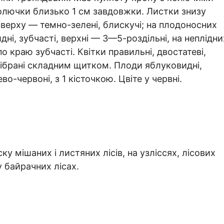
олючки близько 1 см завдовжки. Листки знизу
зверху — темно-зелені, блискучі; на плодоносних
ні, зубчасті, верхні — 3—5-роздільні, на неплідни
по краю зубчасті. Квітки правильні, двостатеві,
 зібрані складним щитком. Плоди яблуковидні,
о-червоні, з 1 кісточкою. Цвіте у червні.
ску мішаних і листяних лісів, на узліссях, лісових
у байрачних лісах.