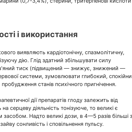
арини (0,7-3,4%), стерини, тритерпенові кислоти
сті і використання
ового виявляють кардіотонічну, спазмолітичну,
лізуючу дію. Глід здатний збільшувати силу
в'яний тиск (підвищений — знижує, знижений —
ервової системи, зумовлювати глибокий, спокійн
 пробудження станів психічного пригнічення.
апевтичної дії препаратів глоду залежить від
на серцеву діяльність тонізуюче, то великі є
засобом. Надто великі дози, в 4—5 разів більші 
айву сонливість і сповільнення пульсу.