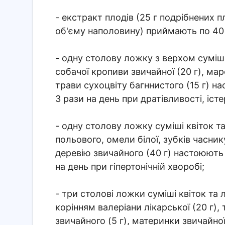
- екстракт плодів (25 г подрібнених 
об'єму наполовину) приймають по 40 
- одну столову ложку з верхом суміші
собачої кропиви звичайної (20 г), маре
трави сухоцвіту багннистого (15 г) на
3 рази на день при дратівливості, іст
- одну столову ложку суміші квіток 
польового, омели білої, зубків часнику 
деревію звичайного (40 г) настоюють 
на день при гіпертонічній хворобі;
- три столові ложки суміші квіток та
корінням валеріани лікарської (20 г),
звичайного (5 г), материнки звичайної 