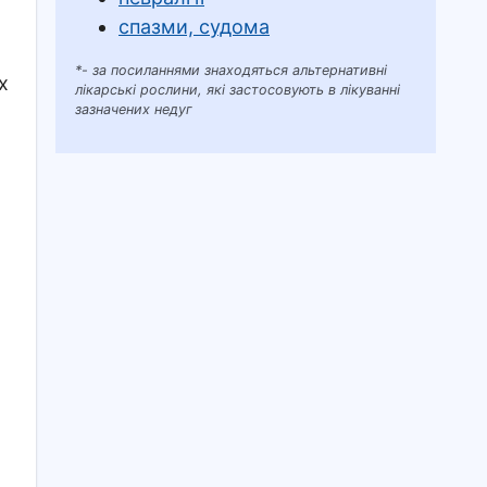
спазми, судома
*- за посиланнями знаходяться альтернативні
х
лікарські рослини, які застосовують в лікуванні
зазначених недуг