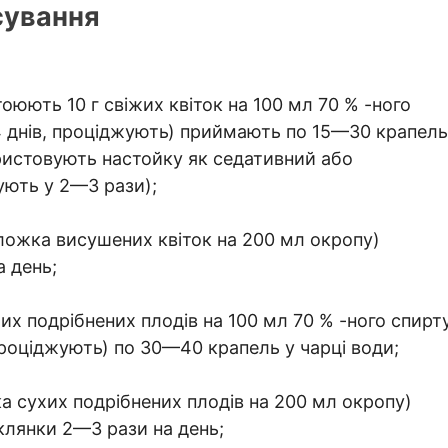
сування
оюють 10 г свіжих квіток на 100 мл 70 % -ного
14 днів, проціджують) приймають по 15—30 крапель
ористовують настойку як седативний або
ують у 2—З рази);
а ложка висушених квіток на 200 мл окропу)
 день;
хих подрібнених плодів на 100 мл 70 % -ного спирт
 проціджують) по 30—40 крапель у чарці води;
жка сухих подрібнених плодів на 200 мл окропу)
клянки 2—3 рази на день;