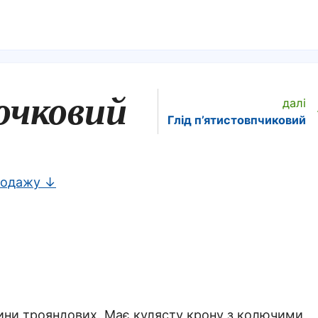
очковий
далі
Глід п’ятистовпчиковий
родажу ↓
ни трояндових. Має кулясту крону з колючими