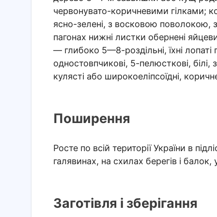
червонувато-коричневими гілками; к
ясно-зелені, з восковою поволокою, 
пагонах нижні листки обернені яйцевид
— глибоко 5—8-роздільні, їхні лопаті 
одностовпчикові, 5-пелюсткові, білі,
кулясті або широкоеліпсоїдні, коричнев
Поширення
Росте по всій території України в підлі
галявинах, на схилах берегів і балок, 
Заготівля і зберігання