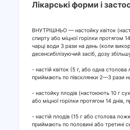
Лікарські форми і засто
ВНУТРІШНЬО
— настойку квіток (наст
спирту або міцної горілки протягом 
чарці води 3 рази на день (коли вик
десенсибілізуючий засіб, дозу збільш
- настій квіток (5 г, або одна столов
приймають по півсклянки 2—3 рази на
- настойку плодів (настоюють 10 г су
або міцної горілки протягом 14 днів,
- настій плодів (15 г або столова ло
приймають по половині або третині с