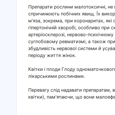
Препарати рослини малотоксичні, не 
спричинюють побічних явищ. Їх вико
м'яза, зокрема, при коронаритах, які
гіпертонічній хворобі, особливо при с
артеріосклерозі, нервово-психічному
суглобовому ревматизмі, а також при
збудливість нервової системи й усуває
періоду життя жінок.
Квітки і плоди Глоду одноматочковог
лікарськими рослинами.
Перевагу слід надавати препаратам, в
квітки), пам'ятаючи, що вони малоефе