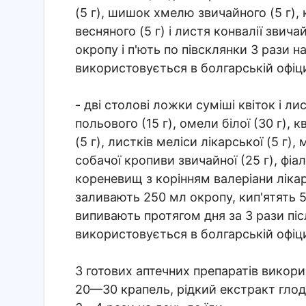
(5 г), шишок хмелю звичайного (5 г), 
весняного (5 г) і листя конвалії зви
окропу і п'ють по півсклянки 3 рази н
використовується в болгарській офіц
- дві столові ложки суміші квіток і л
польового (15 г), омели білої (30 г), к
(5 г), листків меліси лікарської (5 г),
собачої кpoпиви звичайної (25 г), фіал
кореневищ з корінням валеріани лікарс
заливають 250 мл окропу, кип'ятять 
випивають протягом дня за 3 рази післ
використовується в болгарській офіц
З готових аптечних препаратів викори
20—30 крапель, рідкий екстракт глод