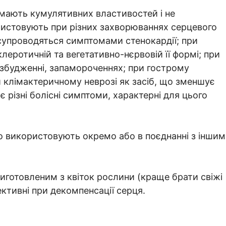
мають кумулятивних властивостей і не
ристовують при різних захворюваннях серцевого
 супроводяться симптомами стенокардії; при
клеротичній та вегетативно-нєрвовій її формі; при
 збудженні, запамороченнях; при гострому
 клімактеричному неврозі як засіб, що зменшує
 різні болісні симптоми, характерні для цього
о використовують окремо або в поєднанні з інши
иготовленим з квіток рослини (краще брати свіжі
ктивні при декомпенсації серця.