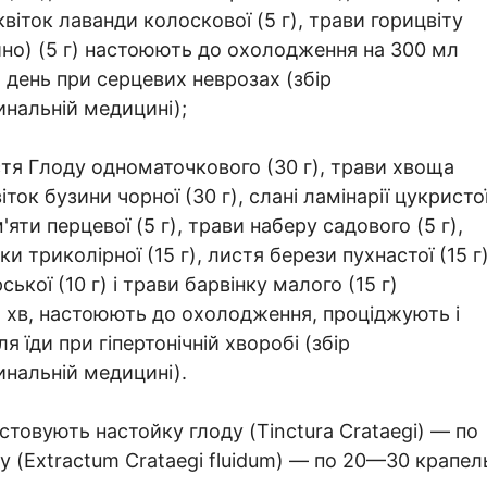
квіток лаванди колоскової (5 г), трави горицвіту
чайно) (5 г) настоюють до охолодження на 300 мл
а день при серцевих неврозах (збір
инальній медицині);
истя Глоду одноматочкового (30 г), трави хвоща
віток бузини чорної (30 г), слані ламінарії цукристо
 м'яти перцевої (5 г), трави наберу садового (5 г),
ки триколірної (15 г), листя берези пухнастої (15 г)
ької (10 г) і трави барвінку малого (15 г)
5 хв, настоюють до охолодження, проціджують і
я їди при гіпертонічній хворобі (збір
инальній медицині).
стовують настойку глоду (Tinctura Crataegi) — по
у (Extractum Crataegi fluidum) — по 20—30 крапел