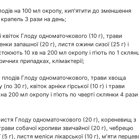
плодів на 100 мл окропу, кип'ятити до зменшення
крапель 3 рази на день;
 квіток Глоду одноматочкового (10 г), трави
нки запашної (20 г), листя ожини сизої (25 г) і
стоюють 10 хв на 200 мл окропу і п'ють по 1 склянц
еричних припадках, клімактерії;
та плодів Глоду одноматочкового, трави хвоща
(по 30 г), квіток арніки гірської (10 г) і трави
на 200 мл окропу і п'ють по чверті склянки 4 рази
 листя Глоду одноматочкового (20 г), кореневищ з
 трави собачої кропиви звичайної (20 г), чебрецю
(5 г), листя меліси лікарської (10 г), м'яти перцев