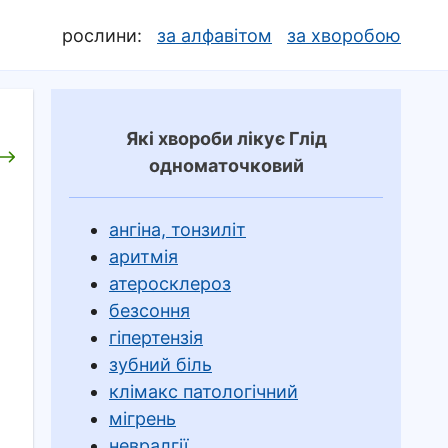
рослини:
за алфавітом
за хворобою
Які хвороби лікує Глід
одноматочковий
ангіна, тонзиліт
аритмія
атеросклероз
безсоння
гіпертензія
зубний біль
клімакс патологічний
мігрень
невралгії