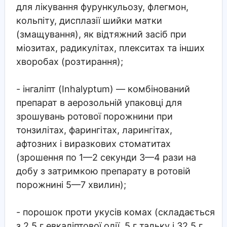
для лікування фурункульозу, флегмон,
кольпіту, дисплазії шийки матки
(змащування), як відтяжний засіб при
міозитах, радикулітах, плекситах та інших
хворобах (розтирання);
- інгаліпт (Inhalyptum) — комбінований
препарат в аерозольній упаковці для
зрошувань ротової порожнини при
тонзилітах, фарингітах, ларингітах,
афтозних і виразкових стоматитах
(зрошення по 1—2 секунди 3—4 рази на
добу з затримкою препарату в ротовій
порожнині 5—7 хвилин);
- порошок проти укусів комах (складається
з 2,5 г евкаліптової олії, 5 г тальку і 32,5 г