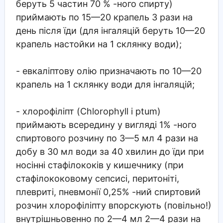
беруть 5 частин 70 % -ного спирту)
приймають по 15—20 крапель 3 рази на
день після їди (для інгаляцій беруть 10—20
крапель настойки на 1 склянку води);
- евкаліптову олію призначають по 10—20
крапель на 1 склянку води для інгаляцій;
- хлорофіліпт (Chlorophyll і ptum)
приймають всередину у вигляді 1% -ного
спиртового розчину по 3—5 мл 4 рази на
добу в 30 мл води за 40 хвилин до їди при
носінні стафілококів у кишечнику (при
стафілококовому сепсисі, перитоніті,
плевриті, пневмонії 0,25% -ний спиртовий
розчин хлорофіліпту впорскують (повільно!)
внутрішньовенно по 2—4 мл 2—4 рази на