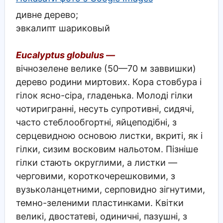
дивне дерево;
эвкалипт шариковый
Eucalyptus globulus —
вічнозелене велике (50—70 м заввишки)
дерево родини миртових. Кора стовбура і
гілок ясно-сіра, гладенька. Молоді гілки
чотиригранні, несуть супротивні, сидячі,
часто стеблообгортні, яйцеподібні, з
серцевидною основою листки, вкриті, як і
гілки, сизим восковим нальотом. Пізніше
гілки стають округлими, а листки —
черговими, короткочерешковими, з
вузьколанцетними, серповидно зігнутими,
темно-зеленими пластинками. Квітки
великі, двостатеві, одиничні, пазушні, з