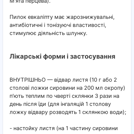
М'ята перцева).
Пилок евкаліпту має жарознижувальні,
антибіотичні і тонізуючі властивості,
стимулює діяльність шлунку.
Лікарські форми і застосування
ВНУТРІШНЬО
— відвар листя (10 г або 2
столові ложки сировини на 200 мл окропу)
п'ють теплим по чверті склянки 3 рази на
день після їди (для інгаляцій 1 столову
ложку відвару розводять 1 склянкою води);
- настойку листя (на 1 частину сировини