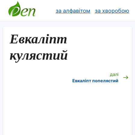
за алфавітом
за хворобою
Евкаліпт
кулястий
далі
Евкаліпт попелястий