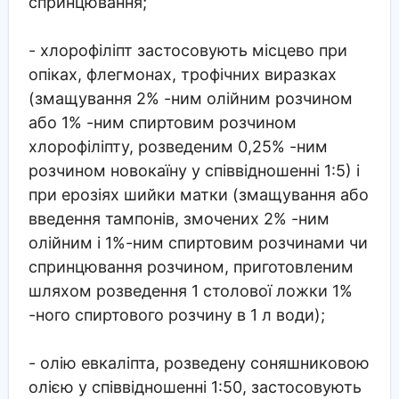
спринцювання;
- хлорофіліпт застосовують місцево при
опіках, флегмонах, трофічних виразках
(змащування 2% -ним олійним розчином
або 1% -ним спиртовим розчином
хлорофіліпту, розведеним 0,25% -ним
розчином новокаїну у співвідношенні 1:5) і
при ерозіях шийки матки (змащування або
введення тампонів, змочених 2% -ним
олійним і 1%-ним спиртовим розчинами чи
спринцювання розчином, приготовленим
шляхом розведення 1 столової ложки 1%
-ного спиртового розчину в 1 л води);
- олію евкаліпта, розведену соняшниковою
олією у співвідношенні 1:50, застосовують