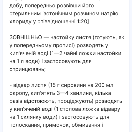
добу, попередньо розвівши його
стерильним ізотонічним розчином натрію
хлориду у співвідношенні 1:20].
ЗОВНІШНЬО
— настойку листя (готують, як
у попередньому прописі) розводять у
кип'яченій воді (1—2 чайні ложки настойки
на 1 л води) і застосовують для
спринцювань;
- відвар листя (15 г сировини на 200 мл
окропу, кип'ятять 3—4 хвилини, кілька
разів відстоюють, проціджують) розводять
у кип'яченій воді (1 столова ложка відвару
на 1 склянку води) і застосовують для
полоскання, примочок, обмивання і