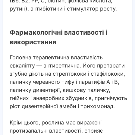
(В6, В2, РР, С, біотин, фолієва кислота,
рутин), антибіотики і стимулятор росту.
Фармакологічні властивості і
використання
Головна терапевтична властивість
евкаліпту — антисептична. Його препарати
згубно діють на стрептококи і стафілококи,
паличку черевного тифу і паратифів А і В,
паличку дизентерії, кишкову паличку,
гнійних і анаеробних збудників, пригнічують
ріст дизентерійної амеби і трихомонад.
Крім цього, рослина має виражені
протизапальні властивості, сприяє