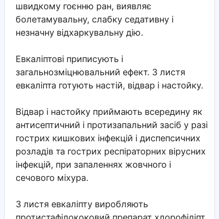
швидкому гоєнню ран, виявляє
болетамувальну, слабку седативну і
незначну відхаркувальну дію.
Евкаліптові приписують і
загальнозміцнювальний ефект. З листя
евкаліпта готують настій, відвар і настойку.
Відвар і настойку приймають всередину як
антисептичний і протизапальний засіб у разі
гострих кишкових інфекцій і диспепсичних
розладів та гострих респіраторних вірусних
інфекцій, при запаленнях жовчного і
сечового міхура.
З листя евкаліпту виробляють
протистафілококовий препарат хлорофіліпт.