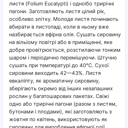
листя (Folium Eucalypti) і одноібо трирічні
пагони. Заготовляють листя цілий рік,
особливо злітку. Молоде листя починають
вбирати в листопаді, коли в ньому вже
назбирається ефірна олія. Сушать сировину
на вільіому повітрі або в приміщенні, яке
добре провітрюється, розстилаючи тонким
шаром і періодично перемішуючи. Штучно
сушать при температурі до 40°С. Сухої
сировини виходить 42—43%. Листя
евкаліпту, як ароматичну сировину,
зберігають окремо від інших незапашних
рослин у багатошарових пакетах. Свіжі
одно або трирічні пагони (разом з листям,
бутонами і плодами), які заготовляють з
жовтня по квітень, використовують як
сировину для вироблення ефірної олії