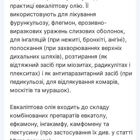
практиці евкаліптову олію. Її
використовують для лікування
фурункульозу, флегмон, ерозивно-
виразкових уражень слизових оболонок,
для інгаляцій (при нежиті, бронхіті, ангіні),
полоскання (при захворюваннях верхніх
дихальних шляхів), розтирання (як
відтяжний засіб при міозитах, радикулітах і
плекситах) і як антипаразитарний засіб (при
педикульозі, для відлякування комарів,
москітів та мурашок).
Евкаліптова олія входить до складу
комбінованих препаратів евкатолу,
ефкамону, інгакамфу, камфомену та
пектусину (про застосування їх див. у статті