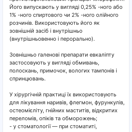
Його випускають у вигляді 0,25% -ного або
1% -ного спиртового чи 2% -ного олійного
розчинів. Використовують його як
зовнішній засіб і внутрішньо
(внутрішньовенно і перорально).
Зовнішньо галенові препарати евкаліпту
застосовують у вигляді обмивань,
полоскань, примочок, вологих тампонів і
спринцювань.
У хірургічній практиці їх використовують
для лікування наривів, флегмон, фурункулів,
остеомієліту, гнійних маститів, відкритих
переломів, опіків та обморожень;
- у стоматології — при стоматиті,