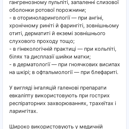
гангренозному пульпіті, запаленні слизової
оболонки ротової порожнини;
- в оториноларингології — при ангіні,
хронічному риніті й фарингіті, зовнішньому
отиті, дерматиті й екземі зовнішнього
слухового проходу тощо;
- в гінекологічній практиці — при кольпіті,
білях та дисплазії шийки матки;
- в дерматології — при гноячкових висипах
на шкірі; в офтальмології — при блефариті.
У вигляді інгаляцій галенові препарати
евкаліпту використовують при гострих
респіраторних захворюваннях, трахеїтах і
ларингітах.
Широко використовують у медичній