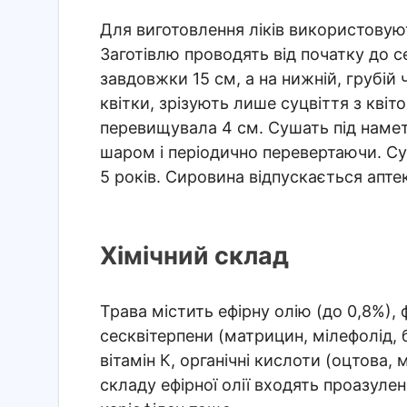
Для виготовлення ліків використовують тр
Заготівлю проводять від початку до с
завдовжки 15 см, а на нижній, грубій
квітки, зрізують лише суцвіття з кві
перевищувала 4 см. Сушать під наме
шаром і періодично перевертаючи. Су
5 років. Сировина відпускається апте
Хімічний склад
Трава містить ефірну олію (до 0,8%), 
сесквітерпени (матрицин, мілефолід, ба
вітамін К, органічні кислоти (оцтова,
складу ефірної олії входять проазулен