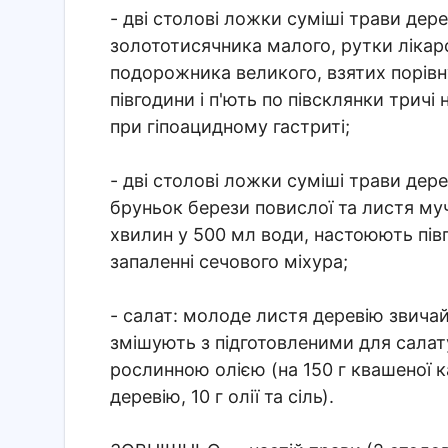
- дві столові ложки суміші трави дер
золототисячника малого, рутки лікарс
подорожника великого, взятих порівн
півгодини і п'ють по півсклянки тричі
при гіпоацидному гастриті;
- дві столові ложки суміші трави дер
бруньок берези повислої та листя муч
хвилин у 500 мл води, настоюють півг
запаленні сечового міхура;
- салат: молоде листя деревію звича
змішують з підготовленими для салат
рослинною олією (на 150 г квашеної ка
деревію, 10 г олії та сіль).