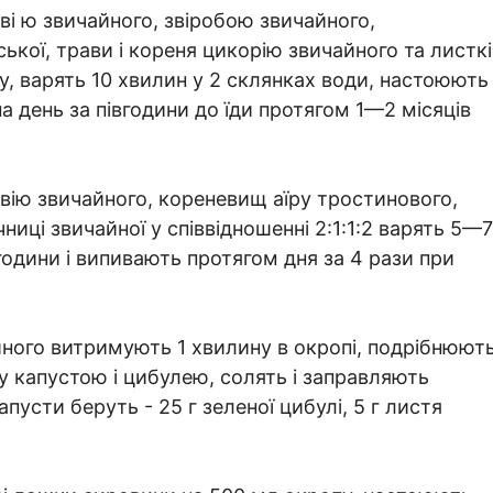
еві ю звичайного, звіробою звичайного,
ької, трави і кореня цикорію звичайного та листкі
у, варять 10 хвилин у 2 склянках води, настоюють
 на день за півгодини до їди протягом 1—2 місяців
евію звичайного, кореневищ аїру тростинового,
ниці звичайної у співвідношенні 2:1:1:2 варять 5—7
одини і випивають протягом дня за 4 рази при
йного витримують 1 хвилину в окропі, подрібнюють
у капустою і цибулею, солять і заправляють
пусти беруть - 25 г зеленої цибулі, 5 г листя