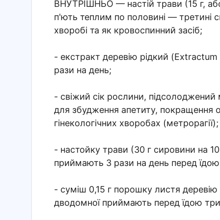
ВНУТРІШНЬО
— настій трави (15 г, 
п'ють теплим по половині — третині с
хворобі та як кровоспинний засіб;
- екстракт деревію рідкий (Extractum 
рази на день;
- свіжий сік рослини, підсолоджений 
для збудження апетиту, покращення о
гінекологічних хворобах (метрорагії);
- настойку трави (30 г сировини на 10
приймають 3 рази на день перед їдою
- суміш 0,15 г порошку листя деревію
дводомної приймають перед їдою трич