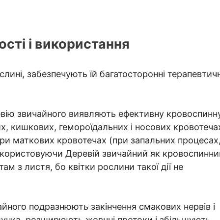
сті і використання
слині, забезпечують їй багатосторонні терапевтичн
евію звичайного виявляють ефективну кровоспинн
х, кишкових, гемороїдальних і носових кровотеча
 при маткових кровотечах (при запальних процесах
Використовуючи Деревій звичайний як кровоспинни
ам з листя, бо квітки рослини такої дії не
йного подразнюють закінчення смакових нервів і
унка, розширюють жовчні протоки і збільшують