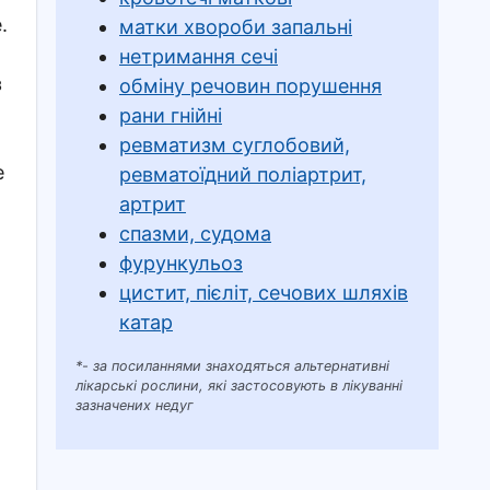
.
матки хвороби запальні
нетримання сечі
з
обміну речовин порушення
рани гнійні
ревматизм суглобовий,
е
ревматоїдний поліартрит,
артрит
спазми, судома
фурункульоз
цистит, пієліт, сечових шляхів
катар
*- за посиланнями знаходяться альтернативні
лікарські рослини, які застосовують в лікуванні
зазначених недуг