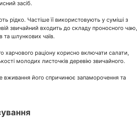
исний засіб.
ь рідко. Частіше її використовують у суміші з
вій звичайний входить до складу проносного чаю
в та шлункових чаїв.
о харчового раціону корисно включати салати,
ькості молодих листочків деревію звичайного.
ле вживання його спричинює запаморочення та
сування