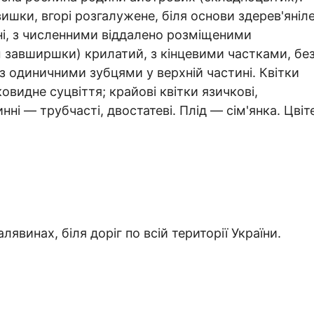
шки, вгорі розгалужене, біля основи здерев'яніле
ені, з численними віддалено розміщеними
 завширшки) крилатий, з кінцевими частками, бе
 з одиничними зубцями у верхній частині. Квітки
видне суцвіття; крайові квітки язичкові,
нні — трубчасті, двостатеві. Плід — сім'янка. Цвіт
алявинах, біля доріг по всій території України.