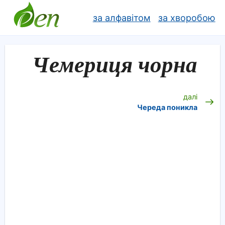
за алфавітом
за хворобою
Чемериця чорна
далі
Череда поникла