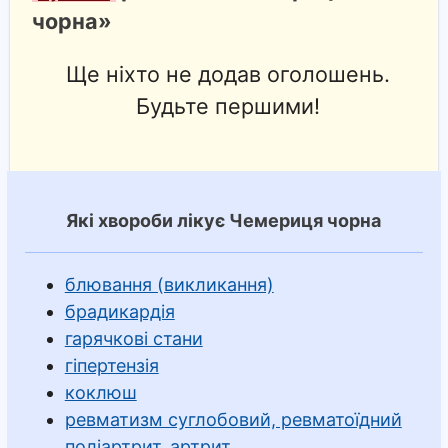
чорна»
Ще ніхто не додав оголошень.
Будьте першими!
Які хвороби лікує Чемериця чорна
блювання (викликання)
брадикардія
гарячкові стани
гіпертензія
коклюш
ревматизм суглобовий, ревматоїдний
поліартрит, артрит