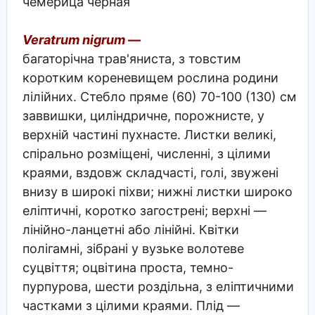
чемерица чёрная
Veratrum nigrum —
багаторічна трав'яниста, з товстим
коротким кореневищем рослина родини
лілійних. Стебло пряме (60) 70-100 (130) см
заввишки, циліндричне, порожнисте, у
верхній частині пухнасте. Листки великі,
спірально розміщені, численні, з цілими
краями, вздовж складчасті, голі, звужені
внизу в широкі піхви; нижні листки широко
еліптичні, коротко загострені; верхні —
лінійно-ланцетні або лінійні. Квітки
полігамні, зібрані у вузьке волотеве
суцвіття; оцвітина проста, темно-
пурпурова, шести роздільна, з еліптичними
частками з цілими краями. Плід —