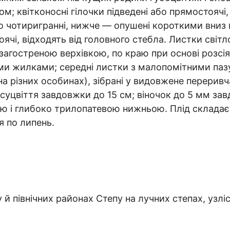
ом; квітконосні гілочки підведені або прямостоячі,
о чотиригранні, нижче — опушені короткими вниз в
оячі, відходять від головного стебла. Листки світл
загостреною верхівкою, по краю при основі розсіяно
и жилками; середні листки з малопомітними пазу
 на різних особинах), зібрані у видовжене переривча
уцвіття завдовжки до 15 см; віночок до 5 мм зав
ю і глибоко трилопатевою нижньою. Плід складаєт
я по липень.
й північних районах Степу на лучних степах, узліс