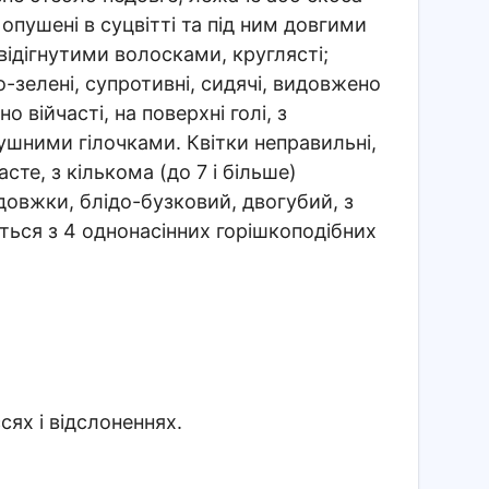
 опушені в суцвітті та під ним довгими
ідігнутими волосками, круглясті;
о-зелені, супротивні, сидячі, видовжено
 війчасті, на поверхні голі, з
шними гілочками. Квітки неправильні,
сте, з кількома (до 7 і більше)
довжки, блідо-бузковий, двогубий, з
ься з 4 однонасінних горішкоподібних
сях і відслоненнях.