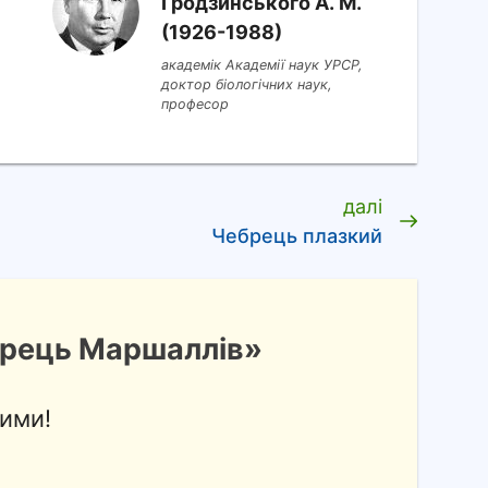
Гродзинського A. M.
(1926-1988)
академік Академії наук УРСР,
доктор біологічних наук,
професор
далі
Чебрець плазкий
рець Маршаллів»
ими!