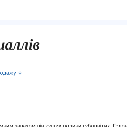
аллів
родажу ↓
ємним запахом пів кущик родини губоцвітих. Голо