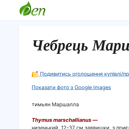
Чебрець Марш
Подивитись оголошення купівлі/п
Показати фото з Google Images
тимьян Маршалла
Thymus marschallianus —
низенький, 12-37 см заввишки, з при