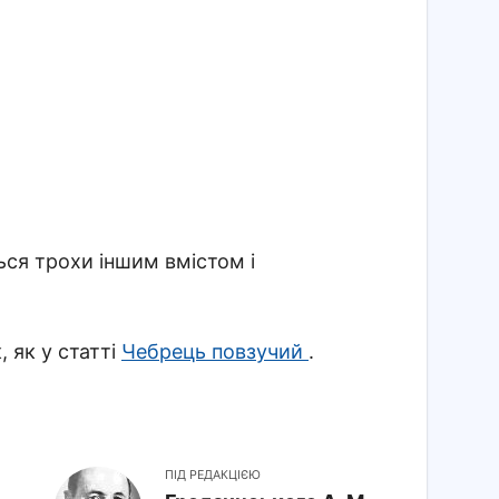
ься трохи іншим вмістом і
, як у статті
Чебрець повзучий
.
ПІД РЕДАКЦІЄЮ