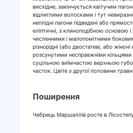
висхідне, закінчується квітучим пагон
відлиглими волосками і тут невиразн
неплідні пагони підведені або прямост
еліптичні, з клиноподібною основою і 
численними і малопомітними боковим
різнорідні (або двостатеві, або жіночі
розсунутими несправжніми кільцями с
суцільною виїмчастою верхньою губо
часток. Цвіте з другої половини травн
Поширення
Чебрець Маршаллів росте в Лісостепу 