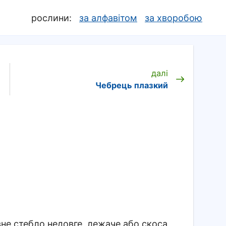
рослини:
за алфавітом
за хворобою
далі
Чебрець плазкий
вне стебло недовге, лежаче або скоса