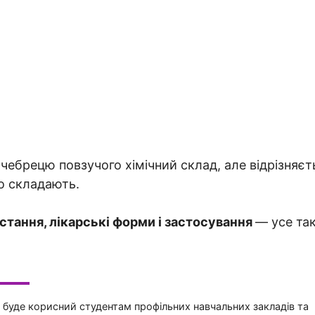
ебрецю повзучого хімічний склад, але відрізняєт
о складають.
стання, лікарські форми і застосування
— усе так
і буде корисний студентам профільних навчальних закладів та