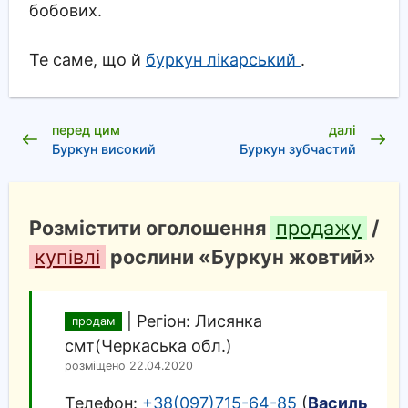
бобових.
Те саме, що й
буркун лікарський
.
перед цим
далі
Буркун високий
Буркун зубчастий
Розмістити оголошення
продажу
/
купівлі
рослини «Буркун жовтий»
|
Регіон: Лисянка
продам
смт(Черкаська обл.)
розміщено 22.04.2020
Телефон:
+38(097)715-64-85
(
Василь