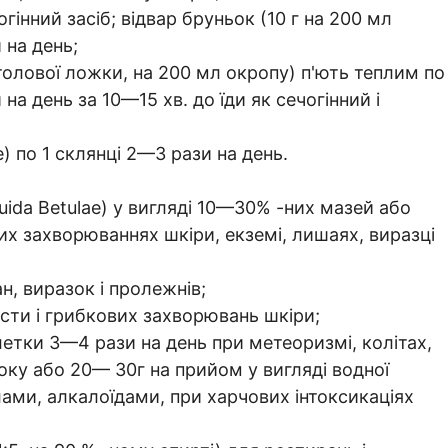
гінний засіб; відвар бруньок (10 г на 200 мл
 на день;
столової ложки, на 200 мл окропу) п'ють теплим по
а день за 10—15 хв. до їди як сечогінний і
e) по 1 склянці 2—3 рази на день.
iquida Betulae) у вигляді 10—30% -них мазей або
вих захворюваннях шкіри, екземі, лишаях, виразці
н, виразок і пролежнів;
ости і грибкових захворювань шкіри;
летки 3—4 рази на день при метеоризмі, колітах,
оку або 20— 30г на прийом у вигляді водної
лами, алкалоїдами, при харчових інтоксикаціях