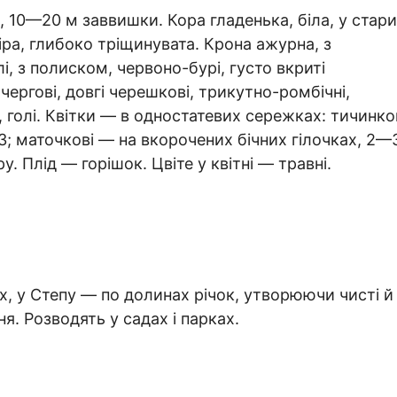
10—20 м заввишки. Кора гладенька, біла, у стар
ра, глибоко тріщинувата. Крона ажурна, з
і, з полиском, червоно-бурі, густо вкриті
ргові, довгі черешкові, трикутно-ромбічні,
голі. Квітки — в одностатевих сережках: тичинко
2—3; маточкові — на вкорочених бічних гілочках, 2—
у. Плід — горішок. Цвіте у квітні — травні.
ах, у Степу — по долинах річок, утворюючи чисті й
. Розводять у садах і парках.