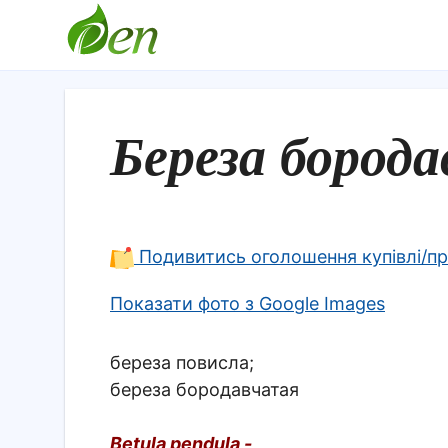
Береза бород
Подивитись оголошення купівлі/п
Показати фото з Google Images
береза повисла;
береза бородавчатая
Betula pendula -