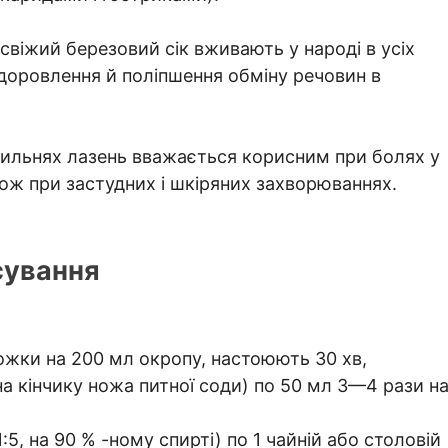
 свіжий березовий сік вживають у народі в усіх
здоровлення й поліпшення обміну речовин в
рильнях лазень вважається корисним при болях у
акож при застудних і шкіряних захворюваннях.
сування
ложки на 200 мл окропу, настоюють 30 хв,
а кінчику ножа питної соди) по 50 мл 3—4 рази н
:5, на 90 % -ному спирті) по 1 чайній або столовій