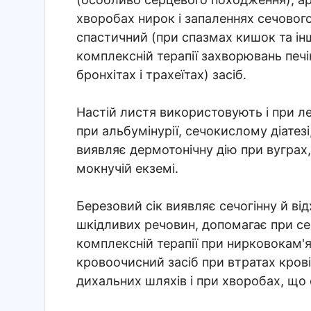
хворобах нирок і запаленнях сечового
спастичний (при спазмах кишок та інш
комплексній терапії захворювань печі
бронхітах і трахеїтах) засіб.
Настій листя використовують і при л
при альбумінурії, сечокислому діатезі
виявляє дермотонічну дію при вуграх,
мокнучій екземі.
Березовий сік виявляє сечогінну й ві
шкідливих речовин, допомагає при с
комплексній терапії при нирковокам'я
кровоочисний засіб при втратах крові
дихальних шляхів і при хворобах, що