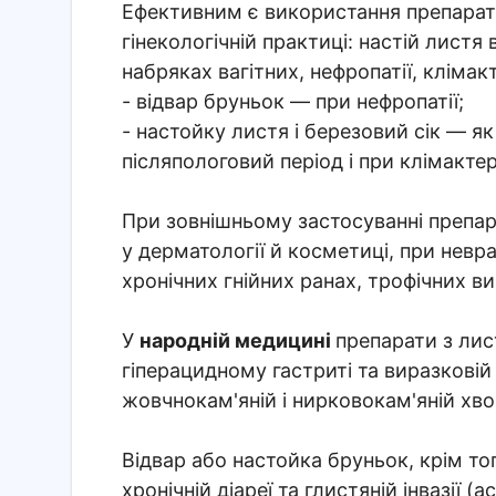
Ефективним є використання препарат
гінекологічній практиці: настій лист
набряках вагітних, нефропатії, кліма
- відвар бруньок — при нефропатії;
- настойку листя і березовий сік — як
післяпологовий період і при клімакте
При зовнішньому застосуванні препа
у дерматології й косметиці, при невра
хронічних гнійних ранах, трофічних в
У
народній медицині
препарати з лис
гіперацидному гастриті та виразковій
жовчнокам'яній і нирковокам'яній хвор
Відвар або настойка бруньок, крім т
хронічній діареї та глистяній інвазії 