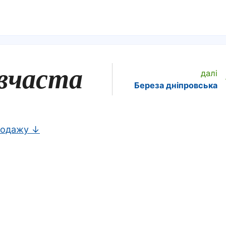
авчаста
далі
Береза дніпровська
родажу ↓