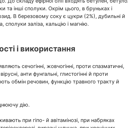
о. До складу ефірної олії входять бетулен, бетуло
и та інші сполуки. Окрім цього, в бруньках і
озид. В березовому соку є цукри (2%), дубильні й
, сполуки заліза, кальцію і магнію.
сті і використання
ляють сечогінні, жовчогінні, проти спазматичні,
ірусні, анти фунгальні, глистогінні й проти
юють обмін речовин, функцію травного тракту й
іцнюючу дію.
ивають при гіпо- й авітамінозі, при набряках
еріосклерозі, виразці шлунка, при хронічних