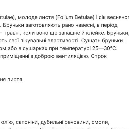
ae), молоде листя (Folium Betulae) і сік весняно
 Бруньки заготовляють рано навесні, в період
 — травні, коли воно ще запашне й клейке. Бруньки
ть свої лікувальні властивості. Сушать бруньки і
етом або в сушарках при температурі 25—30°С.
 приміщенні з доброю вентиляцією. Строк
ня листя.
 олію, сапоніни, дубильні речовини, смоли,