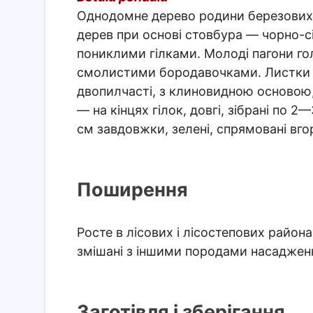
Однодомне дерево родини березових, 
дерев при основі стовбура — чорно-сі
пониклими гілками. Молоді пагони гол
смолистими бородавочками. Листки че
двопилчасті, з клиновидною основою, 
— на кінцях гілок, довгі, зібрані по 
см завдовжки, зелені, спрямовані вгор
Поширення
Росте в лісових і лісостепових район
змішані з іншими породами насадження
Заготівля і зберігання