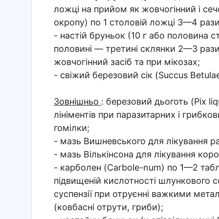
ложці на прийом як жовчогінний і сечо
окропу) по 1 столовій ложці 3—4 рази
- настій бруньок (10 г або половина 
половині — третині склянки 2—3 рази н
жовчогінний засіб та при мікозах;
- свіжий березовий сік (Succus Betula
Зовнішньо
: березовий дьоготь (Pix l
лініментів при паразитарних і грибко
гомілки;
- мазь Вишневського для лікування ра
- мазь Вількінсона для лікування кор
- карболен (Carbole-num) по 1—2 таб
підвищеній кислотності шлункового с
суспензії при отруєнні важкими мета
(ковбасні отрути, гриби);