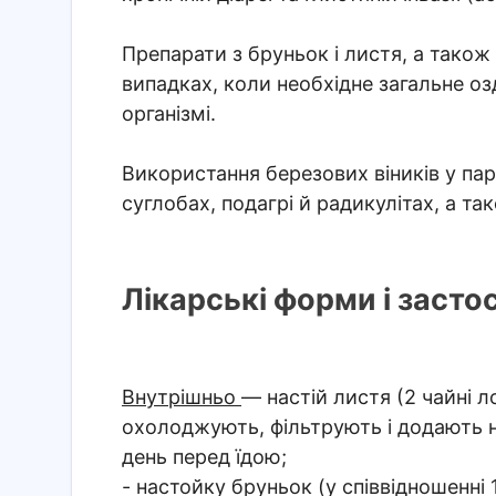
Препарати з бруньок і листя, а також
випадках, коли необхідне загальне о
організмі.
Використання березових віників у па
суглобах, подагрі й радикулітах, а т
Лікарські форми і засто
Внутрішньо
— настій листя (2 чайні 
охолоджують, фільтрують і додають н
день перед їдою;
- настойку бруньок (у співвідношенні 1