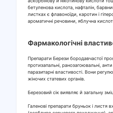
аскорбінову й нікотинову кислоти тощ
бетуленова кислота, нафталін, барвник
листках є флавоноїди, каротин і гіпер
ароматичні речовини, яблучна кислота
Фармакологічні властиво
Препарати Берези бородавчастої прояв
протизапальні, ранозагоювальні, анти в
паразитарні властивості. Вони регул
жіночих статевих органів.
Березовий сік виявляє й загальну зм
Галенові препарати бруньок і листя вж
(особливо серцевого походження), арт