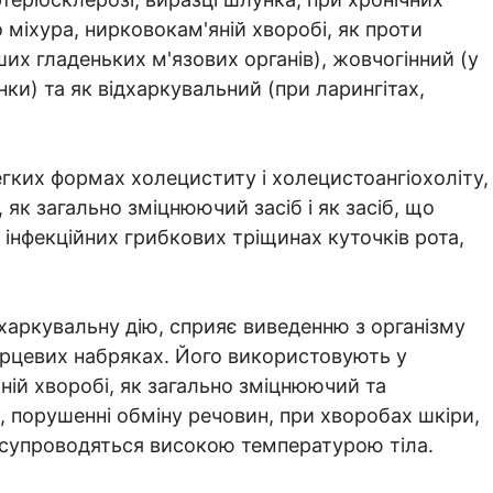
 міхура, нирковокам'яній хворобі, як проти
их гладеньких м'язових органів), жовчогінний (у
нки) та як відхаркувальний (при ларингітах,
егких формах холециститу і холецистоангіохоліту,
, як загально зміцнюючий засіб і як засіб, що
 інфекційних грибкових тріщинах куточків рота,
дхаркувальну дію, сприяє виведенню з організму
ерцевих набряках. Його використовують у
ній хворобі, як загально зміцнюючий та
, порушенні обміну речовин, при хворобах шкіри,
 супроводяться високою температурою тіла.