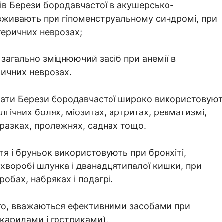
ів Берези бородавчастої в акушерсько-
я вживають при гіпоменструальному синдромі, при
ктеричних неврозах;
 загально зміцнюючий засіб при анемії в
ричних неврозах.
рати Берези бородавчастої широко використовую
лгічних болях, міозитах, артритах, ревматизмі,
иразках, пролежнях, саднах тощо.
тя і бруньок використовують при бронхіті,
 хворобі шлунка і дванадцятипалої кишки, при
обах, набряках і подагрі.
ого, вважаються ефективними засобами при
(аскаридами і гостриками).