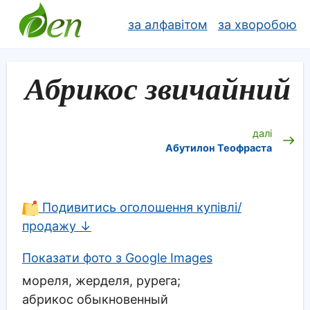
за алфавітом
за хворобою
Абрикос звичайний
далі
Абутилон Теофраста
Подивитись оголошення купівлі/
продажу ↓
Показати фото з Google Images
мореля, жерделя, рурега;
абрикос обыкновенный