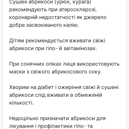
Сушені абрикоси (урюк, курага)
рекомендують при атеросклерозі,
коронарній недостатності як джерело
добре засвоюваного калію.
Дітям рекомендується вживати свіжі
абрикоси при гіпо- й авітамінозах.
При сонячних опіках лиця використовують
маски з свіжого абрикосового соку.
Хворим на діабет і ожиріння свіжі й сушені
абрикоси слід вживати в обмеженій
кількості.
Недоцільно призначати абрикоси для
лікування і профілактики гіпо- та