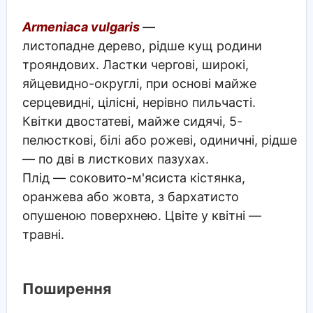
Armeniaca vulgaris
—
листопадне дерево, рідше кущ родини
трояндових. Ластки чергові, широкі,
яйцевидно-округлі, при основі майже
серцевидні, цілісні, нерівно пильчасті.
Квітки двостатеві, майже сидячі, 5-
пелюсткові, білі або рожеві, одиничні, рідше
— по дві в листкових пазухах.
Плід — соковито-м'ясиста кістянка,
оранжева або жовта, з бархатисто
опушеною поверхнею. Цвіте у квітні —
травні.
Поширення