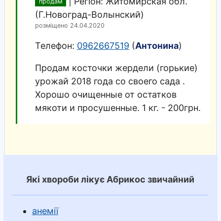
|
Регіон: Житомирская обл.
продам
(Г.Новоград-Волынский)
розміщено 24.04.2020
Телефон:
0962667519
(
Антонина
)
Продам косточки жердели (горькие)
урожай 2018 года со своего сада .
Хорошо очищенные от остатков
мякоти и просушенные. 1 кг. - 200грн.
Які хвороби лікує Абрикос звичайний
анемії