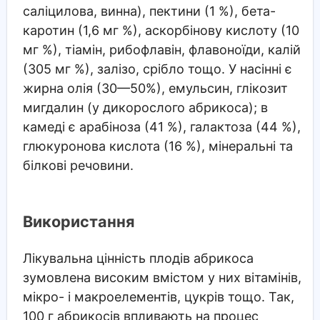
саліцилова, винна), пектини (1 %), бета-
каротин (1,6 мг %), аскорбінову кислоту (10
мг %), тіамін, рибофлавін, флавоноїди, калій
(305 мг %), залізо, срібло тощо. У насінні є
жирна олія (30—50%), емульсин, глікозит
мигдалин (у дикорослого абрикоса); в
камеді є арабіноза (41 %), галактоза (44 %),
глюкуронова кислота (16 %), мінеральні та
білкові речовини.
Використання
Лікувальна цінність плодів абрикоса
зумовлена високим вмістом у них вітамінів,
мікро- і макроелементів, цукрів тощо. Так,
100 г абрикосів впливають на процес