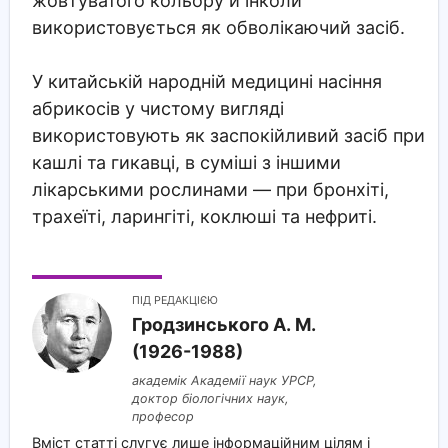
жовтуватого кольору й інколи
використовується як обволікаючий засіб.
У китайській народній медицині насіння
абрикосів у чистому вигляді
використовують як заспокійливий засіб при
кашлі та гикавці, в суміші з іншими
лікарськими рослинами — при бронхіті,
трахеїті, ларингіті, коклюші та нефриті.
ПІД РЕДАКЦІЄЮ
Гродзинського A. M.
(1926-1988)
академік Академії наук УРСР,
доктор біологічних наук,
професор
Вміст статті слугує лише інформаційним цілям і